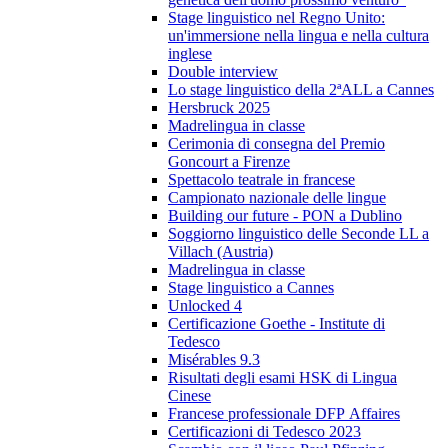
Stage linguistico nel Regno Unito:
un'immersione nella lingua e nella cultura
inglese
Double interview
Lo stage linguistico della 2ªALL a Cannes
Hersbruck 2025
Madrelingua in classe
Cerimonia di consegna del Premio
Goncourt a Firenze
Spettacolo teatrale in francese
Campionato nazionale delle lingue
Building our future - PON a Dublino
Soggiorno linguistico delle Seconde LL a
Villach (Austria)
Madrelingua in classe
Stage linguistico a Cannes
Unlocked 4
Certificazione Goethe - Institute di
Tedesco
Misérables 9.3
Risultati degli esami HSK di Lingua
Cinese
Francese professionale DFP Affaires
Certificazioni di Tedesco 2023