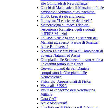
alle Olimpiadi di Neuroscienze
Giochi di Matematica: il Manzini in finale
nazionale? Abbiamo quasi rischiato!
KISS: keep it safe and sound
Il progetto "Le scienze della vela"
Meteorologia e Frecce Tricolori:
l'esperienza formativa degli studenti
dell'ISIS Manzini
La SISSA dialoga con gli studenti del
Manzini attraverso "Parole di Scienza"
Api e Biodiversità
Andrea Faleschini brilla ai Campionati di
Scienze Naturali ad Assisi
Olimpiadi delle Scienze: il nostro Andrea
Faleschini primo in regione!
Cervelli brillanti da San Daniele
conquistano le Olimpiadi delle
Neuroscienze
Fisica Up! Appassionati di Fisica
Visita alla SISSA
Visita al 2° Stormo dell'Aeronautica
Militare
Gara CAT
Api e biodiversità
Una lezione di Fisica con il 2° Stormo