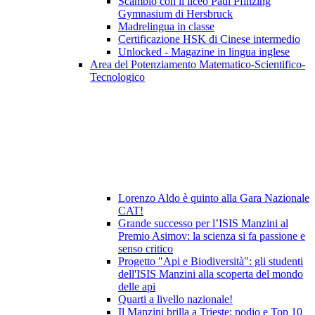
Scambio con il liceo Paul Pfinzing
Gymnasium di Hersbruck
Madrelingua in classe
Certificazione HSK di Cinese intermedio
Unlocked - Magazine in lingua inglese
Area del Potenziamento Matematico-Scientifico-
Tecnologico
Lorenzo Aldo è quinto alla Gara Nazionale
CAT!
Grande successo per l’ISIS Manzini al
Premio Asimov: la scienza si fa passione e
senso critico
Progetto "Api e Biodiversità": gli studenti
dell'ISIS Manzini alla scoperta del mondo
delle api
Quarti a livello nazionale!
Il Manzini brilla a Trieste: podio e Top 10