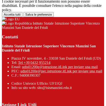
I cookie necessari per il funzionamento non possono essere
disabilitati. È possibile consultare l'elenco nella pagina della cookie
policy.
Accetta tutti
Salva le preferenze
Istituto Statale Istruzione Superiore Vincenzo
Manzini San Daniele del Friuli
Contatti
Istituto Statale Istruzione Superiore Vincenzo Manzini San
Daniele del Friuli
Piazza IV novembre, 4 - 33038 San Daniele del Friuli (UD)
Tel:
Tel +39 0432 955214
Email:
udis01200e@istruzione.it
Link per inviare una mail
PEC:
udis01200e@pec.istruzione.it
Link per inviare una mail
C.F.: 94008390307
Codice Univoco Ufficio: UF11QJ
Info su sito web: sito@isismanzini.edu.it
Sezione Link Utili