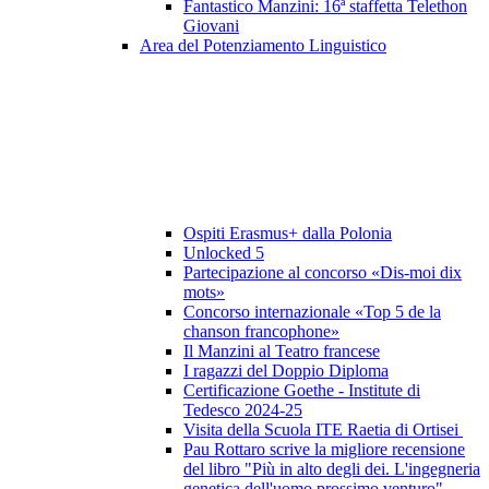
Fantastico Manzini: 16ª staffetta Telethon
Giovani
Area del Potenziamento Linguistico
Ospiti Erasmus+ dalla Polonia
Unlocked 5
Partecipazione al concorso «Dis-moi dix
mots»
Concorso internazionale «Top 5 de la
chanson francophone»
Il Manzini al Teatro francese
I ragazzi del Doppio Diploma
Certificazione Goethe - Institute di
Tedesco 2024-25
Visita della Scuola ITE Raetia di Ortisei
Pau Rottaro scrive la migliore recensione
del libro "Più in alto degli dei. L'ingegneria
genetica dell'uomo prossimo venturo"