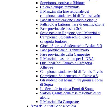
Soggiorno sportivo a Bibione
Calcio a cinque femminile
Il Manzini alla fase regionale dei
campionati studenteschi di Tennistavolo
Fase di qualificazione Calcio a cinque
Pallavolo a Latisana: fase di qualificazione
Fase provinciale basket 3c3
Sesto posto in Regione per il Manzini ai
Campionati Studenteschi di Cross
categoria Juniores
Giochi Sportivi Studenteschi: Basket 3c3
Fase provinciale di Tennistavolo
Fase provinciale della Campestre
Il Manzini quasi pronto per la NBA
Qualificazioni Pallavolo Categoria
Allieve/i
Campionati studenteschi di Tennis Tavolo
Campionati Studenteschi di Calcio a 5
Gli studenti del Manzini tre giorni a Forni
di Sopra
Le Seconde in gita a Forni di Sopra
Slalom gigante della fase regionale di sci
alpino
Il Manzini alla Campestre
Area dello Star Bene a Scuola