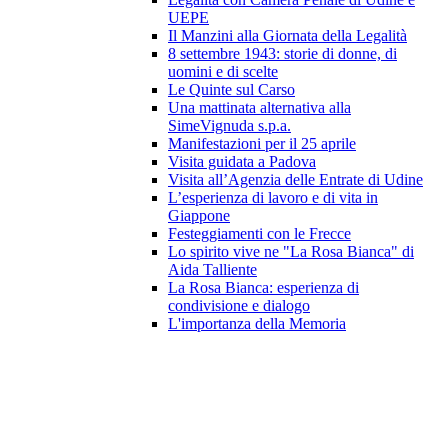
UEPE
Il Manzini alla Giornata della Legalità
8 settembre 1943: storie di donne, di
uomini e di scelte
Le Quinte sul Carso
Una mattinata alternativa alla
SimeVignuda s.p.a.
Manifestazioni per il 25 aprile
Visita guidata a Padova
Visita all’Agenzia delle Entrate di Udine
L’esperienza di lavoro e di vita in
Giappone
Festeggiamenti con le Frecce
Lo spirito vive ne "La Rosa Bianca" di
Aida Talliente
La Rosa Bianca: esperienza di
condivisione e dialogo
L'importanza della Memoria