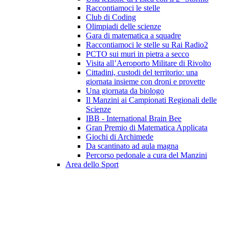
Raccontiamoci le stelle
Club di Coding
Olimpiadi delle scienze
Gara di matematica a squadre
Raccontiamoci le stelle su Rai Radio2
PCTO sui muri in pietra a secco
Visita all’Aeroporto Militare di Rivolto
Cittadini, custodi del territorio: una
giornata insieme con droni e provette
Una giornata da biologo
Il Manzini ai Campionati Regionali delle
Scienze
IBB - International Brain Bee
Gran Premio di Matematica Applicata
Giochi di Archimede
Da scantinato ad aula magna
Percorso pedonale a cura del Manzini
Area dello Sport