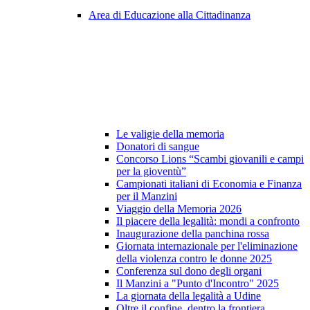
Area di Educazione alla Cittadinanza
Le valigie della memoria
Donatori di sangue
Concorso Lions “Scambi giovanili e campi
per la gioventù”
Campionati italiani di Economia e Finanza
per il Manzini
Viaggio della Memoria 2026
Il piacere della legalità: mondi a confronto
Inaugurazione della panchina rossa
Giornata internazionale per l'eliminazione
della violenza contro le donne 2025
Conferenza sul dono degli organi
Il Manzini a "Punto d'Incontro" 2025
La giornata della legalità a Udine
Oltre il confine, dentro la frontiera