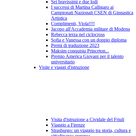
Sei bravissimi e due lodi
I successi di Martina Calligaro ai
Campionati Nazionali CSEN di Ginnastica
Artistica
Complimenti, Viola!!!!
Jacopo all'Accademia militare di Modena
Rebecca terza nel ciclocross
Sofia e Vanessa con un doppio diploma
Premi di traduzione 2023
Maksim conquista Princeton...
Premio America Giovani per il talento
universitario
Visite e viaggi d'istruzione
Visita d'istruzione a Cividale del Friuli
Viaggio a Firenze
Strasburgo: un viaggio tra storia, cultura e
cittadinanza europea