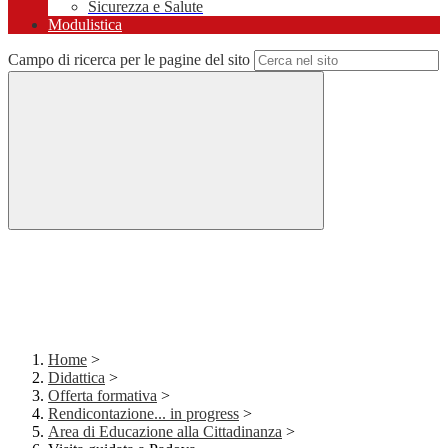
Sicurezza e Salute
Modulistica
Campo di ricerca per le pagine del sito
Home
>
Didattica
>
Offerta formativa
>
Rendicontazione... in progress
>
Area di Educazione alla Cittadinanza
>