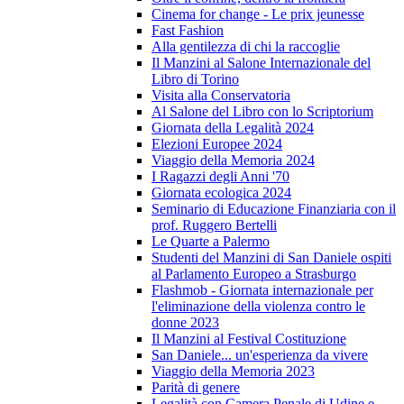
Cinema for change - Le prix jeunesse
Fast Fashion
Alla gentilezza di chi la raccoglie
Il Manzini al Salone Internazionale del
Libro di Torino
Visita alla Conservatoria
Al Salone del Libro con lo Scriptorium
Giornata della Legalità 2024
Elezioni Europee 2024
Viaggio della Memoria 2024
I Ragazzi degli Anni '70
Giornata ecologica 2024
Seminario di Educazione Finanziaria con il
prof. Ruggero Bertelli
Le Quarte a Palermo
Studenti del Manzini di San Daniele ospiti
al Parlamento Europeo a Strasburgo
Flashmob - Giornata internazionale per
l'eliminazione della violenza contro le
donne 2023
Il Manzini al Festival Costituzione
San Daniele... un'esperienza da vivere
Viaggio della Memoria 2023
Parità di genere
Legalità con Camera Penale di Udine e