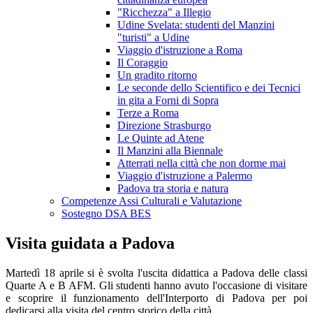
"Ricchezza" a Illegio
Udine Svelata: studenti del Manzini
"turisti" a Udine
Viaggio d'istruzione a Roma
Il Coraggio
Un gradito ritorno
Le seconde dello Scientifico e dei Tecnici
in gita a Forni di Sopra
Terze a Roma
Direzione Strasburgo
Le Quinte ad Atene
Il Manzini alla Biennale
Atterrati nella città che non dorme mai
Viaggio d'istruzione a Palermo
Padova tra storia e natura
Competenze Assi Culturali e Valutazione
Sostegno DSA BES
Visita guidata a Padova
Martedì 18 aprile si è svolta l'uscita didattica a Padova delle classi
Quarte A e B AFM. Gli studenti hanno avuto l'occasione di visitare
e scoprire il funzionamento dell'Interporto di Padova per poi
dedicarsi alla visita del centro storico della città.