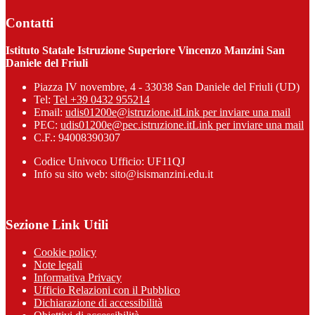
Contatti
Istituto Statale Istruzione Superiore Vincenzo Manzini San
Daniele del Friuli
Piazza IV novembre, 4 - 33038 San Daniele del Friuli (UD)
Tel:
Tel +39 0432 955214
Email:
udis01200e@istruzione.it
Link per inviare una mail
PEC:
udis01200e@pec.istruzione.it
Link per inviare una mail
C.F.: 94008390307
Codice Univoco Ufficio: UF11QJ
Info su sito web: sito@isismanzini.edu.it
Sezione Link Utili
Cookie policy
Note legali
Informativa Privacy
Ufficio Relazioni con il Pubblico
Dichiarazione di accessibilità