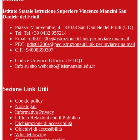
Istituto Statale Istruzione Superiore Vincenzo Manzini San
Daniele del Friuli
Piazza IV novembre, 4 - 33038 San Daniele del Friuli (UD)
Tel:
Tel +39 0432 955214
Email:
udis01200e@istruzione.it
Link per inviare una mail
PEC:
udis01200e@pec.istruzione.it
Link per inviare una mail
C.F.: 94008390307
Codice Univoco Ufficio: UF11QJ
Info su sito web: sito@isismanzini.edu.it
Sezione Link Utili
Cookie policy
Note legali
Informativa Privacy
Ufficio Relazioni con il Pubblico
Dichiarazione di accessibilità
Obiettivi di accessibilità
Whistleblowing