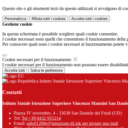
Questo sito o gli strumenti terzi da questo utilizzati si avvalgono di coo
Personalizza
Rifiuta tutti
i cookies
Accetta tutti
i cookies
Gestione cookie
In questa schermata è possibile scegliere quali cookie consentire.
I cookie necessari sono quelli che consentono il funzionamento della pi
Per conoscere quali sono i cookie necessari al funzionamento potete v
Cookie necessari per il funzionamento
I cookie necessari per il funzionamento non possono essere disabilitati.
Accetta tutti
Salva le preferenze
Istituto Statale Istruzione Superiore Vincenzo Ma
Contatti
Istituto Statale Istruzione Superiore Vincenzo Manzini San Daniel
Piazza IV novembre, 4 - 33038 San Daniele del Friuli (UD)
Tel:
Tel +39 0432 955214
Email:
udis01200e@istruzione.it
Link per inviare una mail