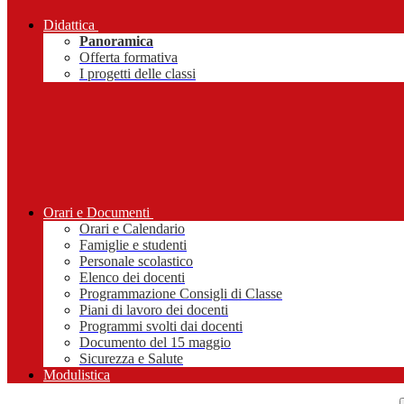
Didattica
Panoramica
Offerta formativa
I progetti delle classi
Orari e Documenti
Orari e Calendario
Famiglie e studenti
Personale scolastico
Elenco dei docenti
Programmazione Consigli di Classe
Piani di lavoro dei docenti
Programmi svolti dai docenti
Documento del 15 maggio
Sicurezza e Salute
Modulistica