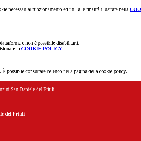
kie necessari al funzionamento ed utili alle finalità illustrate nella
COO
attaforma e non è possibile disabilitarli.
isionare la
COOKIE POLICY
.
 È possibile consultare l'elenco nella pagina della cookie policy.
nzini San Daniele del Friuli
e del Friuli