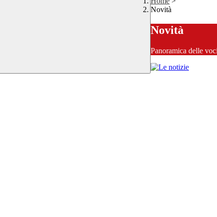
Home
>
Novità
Novità
Panoramica delle voc