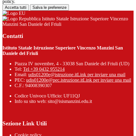
policy.
Accetta tutti
Salva le preferenze
Istituto Statale Istruzione Superiore Vincenzo
Manzini San Daniele del Friuli
Contatti
Istituto Statale Istruzione Superiore Vincenzo Manzini San
Daniele del Friuli
Piazza IV novembre, 4 - 33038 San Daniele del Friuli (UD)
Tel:
Tel +39 0432 955214
Email:
udis01200e@istruzione.it
Link per inviare una mail
PEC:
udis01200e@pec.istruzione.it
Link per inviare una mail
C.F.: 94008390307
Codice Univoco Ufficio: UF11QJ
Info su sito web: sito@isismanzini.edu.it
Sezione Link Utili
Cookie policy