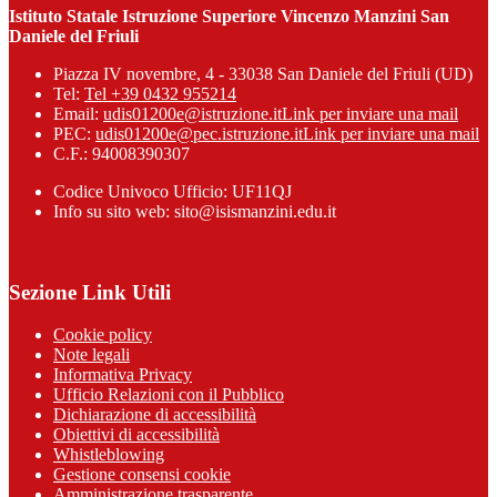
Istituto Statale Istruzione Superiore Vincenzo Manzini San
Daniele del Friuli
Piazza IV novembre, 4 - 33038 San Daniele del Friuli (UD)
Tel:
Tel +39 0432 955214
Email:
udis01200e@istruzione.it
Link per inviare una mail
PEC:
udis01200e@pec.istruzione.it
Link per inviare una mail
C.F.: 94008390307
Codice Univoco Ufficio: UF11QJ
Info su sito web: sito@isismanzini.edu.it
Sezione Link Utili
Cookie policy
Note legali
Informativa Privacy
Ufficio Relazioni con il Pubblico
Dichiarazione di accessibilità
Obiettivi di accessibilità
Whistleblowing
Gestione consensi cookie
Amministrazione trasparente