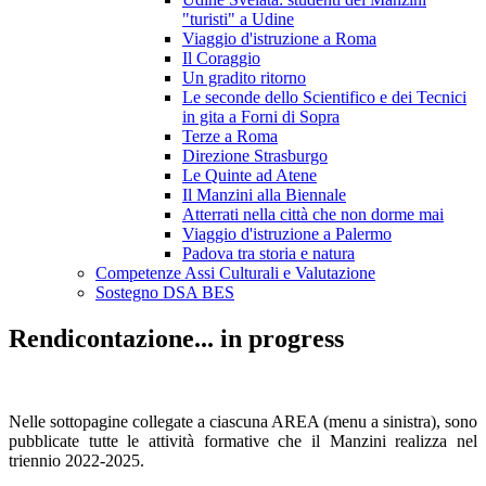
"turisti" a Udine
Viaggio d'istruzione a Roma
Il Coraggio
Un gradito ritorno
Le seconde dello Scientifico e dei Tecnici
in gita a Forni di Sopra
Terze a Roma
Direzione Strasburgo
Le Quinte ad Atene
Il Manzini alla Biennale
Atterrati nella città che non dorme mai
Viaggio d'istruzione a Palermo
Padova tra storia e natura
Competenze Assi Culturali e Valutazione
Sostegno DSA BES
Rendicontazione... in progress
Nelle sottopagine collegate a ciascuna AREA (menu a sinistra), sono
pubblicate tutte le attività formative che il Manzini realizza nel
triennio 2022-2025.