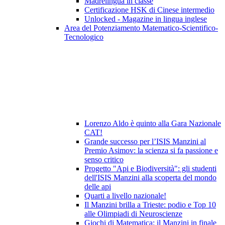
Madrelingua in classe
Certificazione HSK di Cinese intermedio
Unlocked - Magazine in lingua inglese
Area del Potenziamento Matematico-Scientifico-
Tecnologico
Lorenzo Aldo è quinto alla Gara Nazionale
CAT!
Grande successo per l’ISIS Manzini al
Premio Asimov: la scienza si fa passione e
senso critico
Progetto "Api e Biodiversità": gli studenti
dell'ISIS Manzini alla scoperta del mondo
delle api
Quarti a livello nazionale!
Il Manzini brilla a Trieste: podio e Top 10
alle Olimpiadi di Neuroscienze
Giochi di Matematica: il Manzini in finale