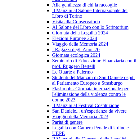
Alla gentilezza di chi la raccoglie
Il Manzini al Salone Internazionale del
Libro di Torino
Visita alla Conservatoria
Al Salone del Libro con lo Scriptorium
Giornata della Legalità 2024
Elezioni Europee 2024
Viaggio della Memoria 2024
I Ragazzi degli Anni '70
Giornata ecologica 2024
Seminario di Educazione Finanziaria con il
prof. Ruggero Bertelli
Le Quarte a Palermo
Studenti del Manzini di San Daniele ospiti
al Parlamento Europeo a Strasburgo
Flashmob - Giornata internazionale per
l'eliminazione della violenza contro le
donne 2023
Il Manzini al Festival Costituzione
San Daniele... un'esperienza da vivere
Viaggio della Memoria 2023
Parità di genere
Legalità con Camera Penale di Udine e
UEPE
Il Manzini alla Giornata della Legalità