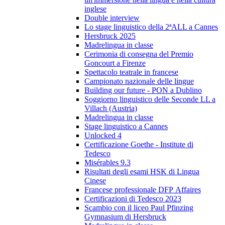
inglese
Double interview
Lo stage linguistico della 2ªALL a Cannes
Hersbruck 2025
Madrelingua in classe
Cerimonia di consegna del Premio
Goncourt a Firenze
Spettacolo teatrale in francese
Campionato nazionale delle lingue
Building our future - PON a Dublino
Soggiorno linguistico delle Seconde LL a
Villach (Austria)
Madrelingua in classe
Stage linguistico a Cannes
Unlocked 4
Certificazione Goethe - Institute di
Tedesco
Misérables 9.3
Risultati degli esami HSK di Lingua
Cinese
Francese professionale DFP Affaires
Certificazioni di Tedesco 2023
Scambio con il liceo Paul Pfinzing
Gymnasium di Hersbruck