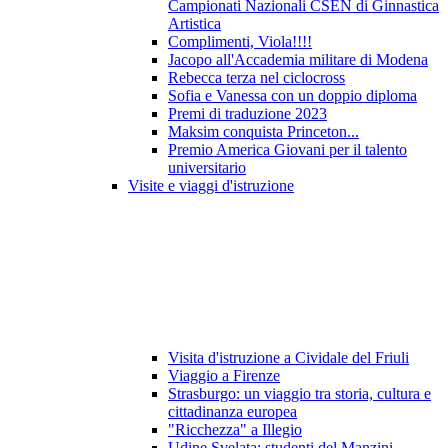
Campionati Nazionali CSEN di Ginnastica
Artistica
Complimenti, Viola!!!!
Jacopo all'Accademia militare di Modena
Rebecca terza nel ciclocross
Sofia e Vanessa con un doppio diploma
Premi di traduzione 2023
Maksim conquista Princeton...
Premio America Giovani per il talento
universitario
Visite e viaggi d'istruzione
Visita d'istruzione a Cividale del Friuli
Viaggio a Firenze
Strasburgo: un viaggio tra storia, cultura e
cittadinanza europea
"Ricchezza" a Illegio
Udine Svelata: studenti del Manzini