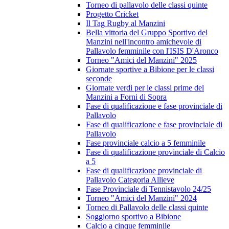
Torneo di pallavolo delle classi quinte
Progetto Cricket
Il Tag Rugby al Manzini
Bella vittoria del Gruppo Sportivo del
Manzini nell'incontro amichevole di
Pallavolo femminile con l'ISIS D'Aronco
Torneo "Amici del Manzini" 2025
Giornate sportive a Bibione per le classi
seconde
Giornate verdi per le classi prime del
Manzini a Forni di Sopra
Fase di qualificazione e fase provinciale di
Pallavolo
Fase di qualificazione e fase provinciale di
Pallavolo
Fase provinciale calcio a 5 femminile
Fase di qualificazione provinciale di Calcio
a 5
Fase di qualificazione provinciale di
Pallavolo Categoria Allieve
Fase Provinciale di Tennistavolo 24/25
Torneo "Amici del Manzini" 2024
Torneo di Pallavolo delle classi quinte
Soggiorno sportivo a Bibione
Calcio a cinque femminile