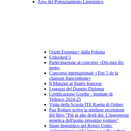
Area del Potenziamento Linguistico
Ospiti Erasmus+ dalla Polonia
Unlocked 5
Partecipazione al concorso «Dis-moi dix
mots»
Concorso internazionale «Top 5 de la
chanson francophone»
Il Manzini al Teatro francese
I ragazzi del Doppio Diploma
Certificazione Goethe - Institute di
Tedesco 2024-25
Visita della Scuola ITE Raetia di Ortisei
Pau Rottaro scrive la migliore recensione
del libro "Più in alto degli dei. L'ingegneria
genetica dell'uomo prossimo venturo"
Stage linguistico nel Regno Unito:
un'immersione nella lingua e nella cultura