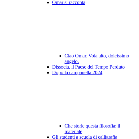
Omar si racconta
Ciao Omar. Vola alto, dolcissimo
angelo.
Dissocia, il Paese del Tempo Perduto
Dopo la campanella 2024
Che storie questa filosofia: il
materiale
Gli studenti a scuola di calligrafia