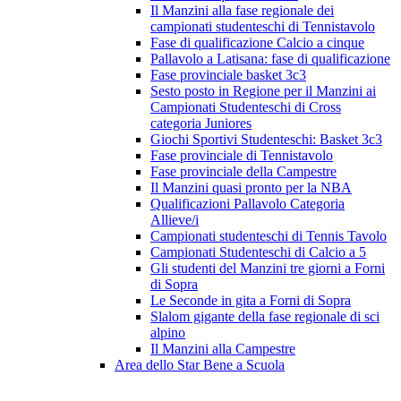
Il Manzini alla fase regionale dei
campionati studenteschi di Tennistavolo
Fase di qualificazione Calcio a cinque
Pallavolo a Latisana: fase di qualificazione
Fase provinciale basket 3c3
Sesto posto in Regione per il Manzini ai
Campionati Studenteschi di Cross
categoria Juniores
Giochi Sportivi Studenteschi: Basket 3c3
Fase provinciale di Tennistavolo
Fase provinciale della Campestre
Il Manzini quasi pronto per la NBA
Qualificazioni Pallavolo Categoria
Allieve/i
Campionati studenteschi di Tennis Tavolo
Campionati Studenteschi di Calcio a 5
Gli studenti del Manzini tre giorni a Forni
di Sopra
Le Seconde in gita a Forni di Sopra
Slalom gigante della fase regionale di sci
alpino
Il Manzini alla Campestre
Area dello Star Bene a Scuola