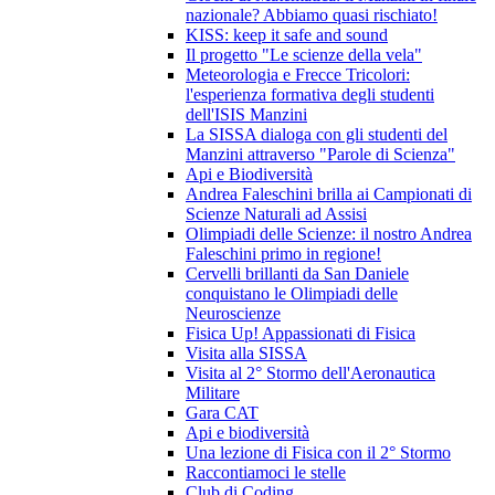
nazionale? Abbiamo quasi rischiato!
KISS: keep it safe and sound
Il progetto "Le scienze della vela"
Meteorologia e Frecce Tricolori:
l'esperienza formativa degli studenti
dell'ISIS Manzini
La SISSA dialoga con gli studenti del
Manzini attraverso "Parole di Scienza"
Api e Biodiversità
Andrea Faleschini brilla ai Campionati di
Scienze Naturali ad Assisi
Olimpiadi delle Scienze: il nostro Andrea
Faleschini primo in regione!
Cervelli brillanti da San Daniele
conquistano le Olimpiadi delle
Neuroscienze
Fisica Up! Appassionati di Fisica
Visita alla SISSA
Visita al 2° Stormo dell'Aeronautica
Militare
Gara CAT
Api e biodiversità
Una lezione di Fisica con il 2° Stormo
Raccontiamoci le stelle
Club di Coding