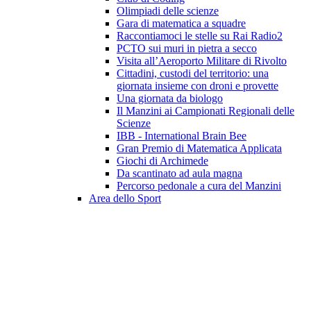
Olimpiadi delle scienze
Gara di matematica a squadre
Raccontiamoci le stelle su Rai Radio2
PCTO sui muri in pietra a secco
Visita all’Aeroporto Militare di Rivolto
Cittadini, custodi del territorio: una
giornata insieme con droni e provette
Una giornata da biologo
Il Manzini ai Campionati Regionali delle
Scienze
IBB - International Brain Bee
Gran Premio di Matematica Applicata
Giochi di Archimede
Da scantinato ad aula magna
Percorso pedonale a cura del Manzini
Area dello Sport