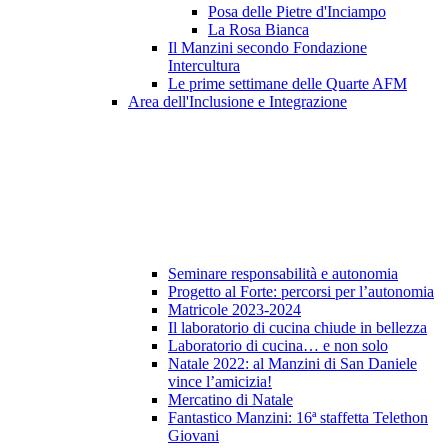
Posa delle Pietre d'Inciampo
La Rosa Bianca
Il Manzini secondo Fondazione
Intercultura
Le prime settimane delle Quarte AFM
Area dell'Inclusione e Integrazione
Seminare responsabilità e autonomia
Progetto al Forte: percorsi per l’autonomia
Matricole 2023-2024
Il laboratorio di cucina chiude in bellezza
Laboratorio di cucina… e non solo
Natale 2022: al Manzini di San Daniele
vince l’amicizia!
Mercatino di Natale
Fantastico Manzini: 16ª staffetta Telethon
Giovani