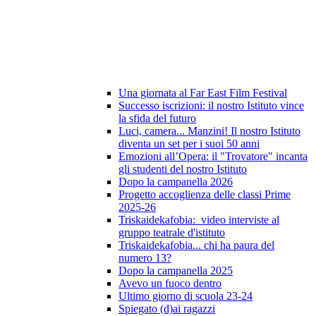
Una giornata al Far East Film Festival
Successo iscrizioni: il nostro Istituto vince
la sfida del futuro
Luci, camera... Manzini! Il nostro Istituto
diventa un set per i suoi 50 anni
Emozioni all’Opera: il "Trovatore" incanta
gli studenti del nostro Istituto
Dopo la campanella 2026
Progetto accoglienza delle classi Prime
2025-26
Triskaidekafobia: video interviste al
gruppo teatrale d'istituto
Triskaidekafobia... chi ha paura del
numero 13?
Dopo la campanella 2025
Avevo un fuoco dentro
Ultimo giorno di scuola 23-24
Spiegato (d)ai ragazzi