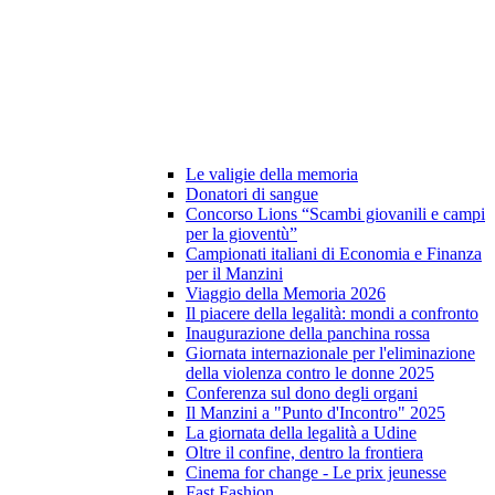
Le valigie della memoria
Donatori di sangue
Concorso Lions “Scambi giovanili e campi
per la gioventù”
Campionati italiani di Economia e Finanza
per il Manzini
Viaggio della Memoria 2026
Il piacere della legalità: mondi a confronto
Inaugurazione della panchina rossa
Giornata internazionale per l'eliminazione
della violenza contro le donne 2025
Conferenza sul dono degli organi
Il Manzini a "Punto d'Incontro" 2025
La giornata della legalità a Udine
Oltre il confine, dentro la frontiera
Cinema for change - Le prix jeunesse
Fast Fashion