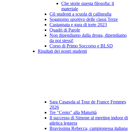
Che storie questa filosofia: il
materiale
Gli studenti a scuola di calligrafia
Soggiorno sportivo delle classi Terze
Castagnata e gara di torte 2023
Quadri di Parole
Non dipendiamo dalla droga, dipendiamo
da noi stessi!
Corso di Primo Soccorso e BLSD
Risultati dei nostri studenti
Sara Casasola al Tour de France Femmes
2026
Tre "Cento" alla Maturità
Il successo di Simone al meeting indoor di
atletica leggera
Bravissima Rebecca, campionessa italiana