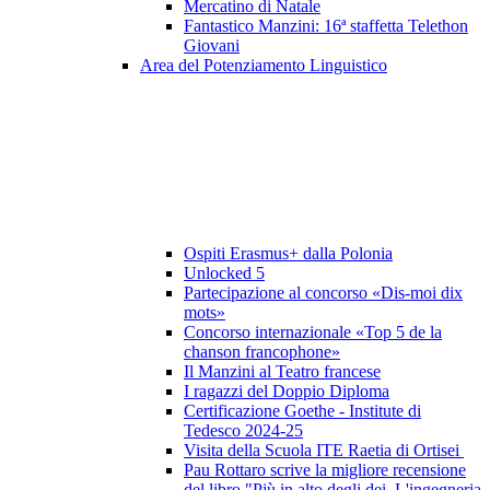
Mercatino di Natale
Fantastico Manzini: 16ª staffetta Telethon
Giovani
Area del Potenziamento Linguistico
Ospiti Erasmus+ dalla Polonia
Unlocked 5
Partecipazione al concorso «Dis-moi dix
mots»
Concorso internazionale «Top 5 de la
chanson francophone»
Il Manzini al Teatro francese
I ragazzi del Doppio Diploma
Certificazione Goethe - Institute di
Tedesco 2024-25
Visita della Scuola ITE Raetia di Ortisei
Pau Rottaro scrive la migliore recensione
del libro "Più in alto degli dei. L'ingegneria