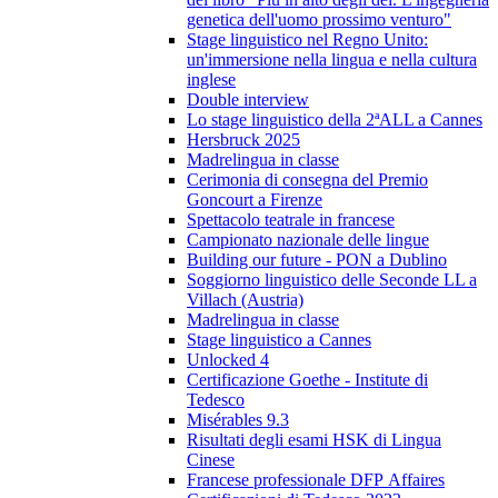
genetica dell'uomo prossimo venturo"
Stage linguistico nel Regno Unito:
un'immersione nella lingua e nella cultura
inglese
Double interview
Lo stage linguistico della 2ªALL a Cannes
Hersbruck 2025
Madrelingua in classe
Cerimonia di consegna del Premio
Goncourt a Firenze
Spettacolo teatrale in francese
Campionato nazionale delle lingue
Building our future - PON a Dublino
Soggiorno linguistico delle Seconde LL a
Villach (Austria)
Madrelingua in classe
Stage linguistico a Cannes
Unlocked 4
Certificazione Goethe - Institute di
Tedesco
Misérables 9.3
Risultati degli esami HSK di Lingua
Cinese
Francese professionale DFP Affaires