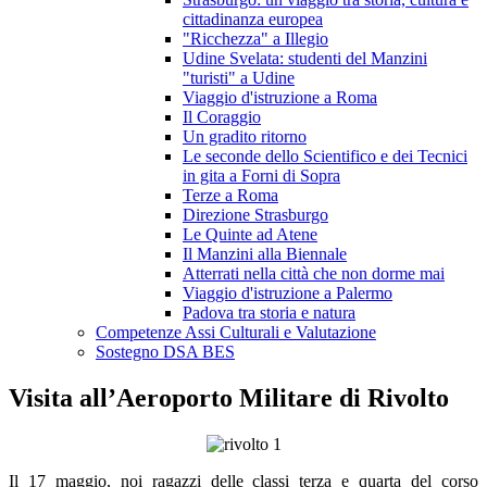
cittadinanza europea
"Ricchezza" a Illegio
Udine Svelata: studenti del Manzini
"turisti" a Udine
Viaggio d'istruzione a Roma
Il Coraggio
Un gradito ritorno
Le seconde dello Scientifico e dei Tecnici
in gita a Forni di Sopra
Terze a Roma
Direzione Strasburgo
Le Quinte ad Atene
Il Manzini alla Biennale
Atterrati nella città che non dorme mai
Viaggio d'istruzione a Palermo
Padova tra storia e natura
Competenze Assi Culturali e Valutazione
Sostegno DSA BES
Visita all’Aeroporto Militare di Rivolto
Il 17 maggio, noi ragazzi delle classi terza e quarta del corso