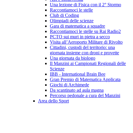
Una lezione di Fisica con il 2° Stormo
Raccontiamoci le stelle
Club di Coding
Olimpiadi delle scienze
Gara di matematica a squadre
Raccontiamoci le stelle su Rai Radio2
PCTO sui muri in pietra a secco
Visita all’Aeroporto Militare di Rivolto
Cittadini, custodi del territorio: una
giornata insieme con droni e provette
Una giornata da biologo
Il Manzini ai Campionati Regionali delle
Scienze
IBB - International Brain Bee
Gran Premio di Matematica Applicata
Giochi di Archimede
Da scantinato ad aula magna
Percorso pedonale a cura del Manzini
Area dello Sport