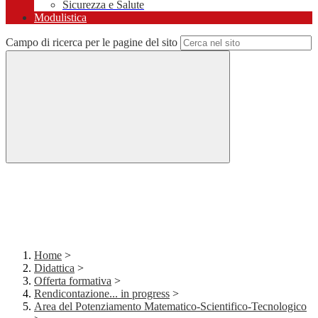
Sicurezza e Salute
Modulistica
Campo di ricerca per le pagine del sito
Home
>
Didattica
>
Offerta formativa
>
Rendicontazione... in progress
>
Area del Potenziamento Matematico-Scientifico-Tecnologico