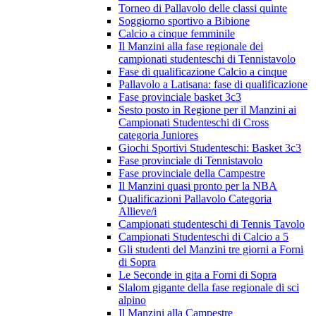
Torneo di Pallavolo delle classi quinte
Soggiorno sportivo a Bibione
Calcio a cinque femminile
Il Manzini alla fase regionale dei
campionati studenteschi di Tennistavolo
Fase di qualificazione Calcio a cinque
Pallavolo a Latisana: fase di qualificazione
Fase provinciale basket 3c3
Sesto posto in Regione per il Manzini ai
Campionati Studenteschi di Cross
categoria Juniores
Giochi Sportivi Studenteschi: Basket 3c3
Fase provinciale di Tennistavolo
Fase provinciale della Campestre
Il Manzini quasi pronto per la NBA
Qualificazioni Pallavolo Categoria
Allieve/i
Campionati studenteschi di Tennis Tavolo
Campionati Studenteschi di Calcio a 5
Gli studenti del Manzini tre giorni a Forni
di Sopra
Le Seconde in gita a Forni di Sopra
Slalom gigante della fase regionale di sci
alpino
Il Manzini alla Campestre