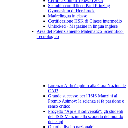
Certificazioni di Tedesco 2023
Scambio con il liceo Paul Pfinzing
Gymnasium di Hersbruck
Madrelingua in classe
Certificazione HSK di Cinese intermedio
Unlocked - Magazine in lingua inglese
Area del Potenziamento Matematico-Scientifico-
Tecnologico
Lorenzo Aldo è quinto alla Gara Nazionale
CAT!
Grande successo per l’ISIS Manzini al
Premio Asimov: la scienza si fa passione e
senso critico
Progetto "Api e Biodiversità": gli studenti
dell'ISIS Manzini alla scoperta del mondo
delle api
Quarti a livello nazionale!