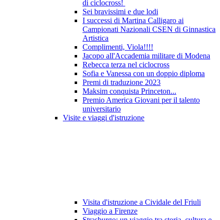
di ciclocross!
Sei bravissimi e due lodi
I successi di Martina Calligaro ai
Campionati Nazionali CSEN di Ginnastica
Artistica
Complimenti, Viola!!!!
Jacopo all'Accademia militare di Modena
Rebecca terza nel ciclocross
Sofia e Vanessa con un doppio diploma
Premi di traduzione 2023
Maksim conquista Princeton...
Premio America Giovani per il talento
universitario
Visite e viaggi d'istruzione
Visita d'istruzione a Cividale del Friuli
Viaggio a Firenze
Strasburgo: un viaggio tra storia, cultura e