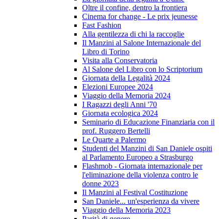
Oltre il confine, dentro la frontiera
Cinema for change - Le prix jeunesse
Fast Fashion
Alla gentilezza di chi la raccoglie
Il Manzini al Salone Internazionale del
Libro di Torino
Visita alla Conservatoria
Al Salone del Libro con lo Scriptorium
Giornata della Legalità 2024
Elezioni Europee 2024
Viaggio della Memoria 2024
I Ragazzi degli Anni '70
Giornata ecologica 2024
Seminario di Educazione Finanziaria con il
prof. Ruggero Bertelli
Le Quarte a Palermo
Studenti del Manzini di San Daniele ospiti
al Parlamento Europeo a Strasburgo
Flashmob - Giornata internazionale per
l'eliminazione della violenza contro le
donne 2023
Il Manzini al Festival Costituzione
San Daniele... un'esperienza da vivere
Viaggio della Memoria 2023
Parità di genere