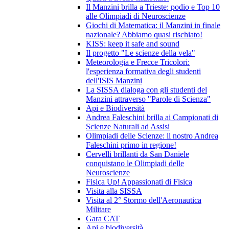
Il Manzini brilla a Trieste: podio e Top 10
alle Olimpiadi di Neuroscienze
Giochi di Matematica: il Manzini in finale
nazionale? Abbiamo quasi rischiato!
KISS: keep it safe and sound
Il progetto "Le scienze della vela"
Meteorologia e Frecce Tricolori:
l'esperienza formativa degli studenti
dell'ISIS Manzini
La SISSA dialoga con gli studenti del
Manzini attraverso "Parole di Scienza"
Api e Biodiversità
Andrea Faleschini brilla ai Campionati di
Scienze Naturali ad Assisi
Olimpiadi delle Scienze: il nostro Andrea
Faleschini primo in regione!
Cervelli brillanti da San Daniele
conquistano le Olimpiadi delle
Neuroscienze
Fisica Up! Appassionati di Fisica
Visita alla SISSA
Visita al 2° Stormo dell'Aeronautica
Militare
Gara CAT
Api e biodiversità