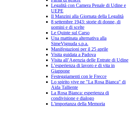
Legalità con Camera Penale di Udine e
UEPE
Il Manzini alla Giornata della Legalità
8 settembre 1943: storie di donne, di
uomini e di scelte
Le Quinte sul Carso
Una mattinata alternativa alla
SimeVignuda s.p.a.
Manifestazioni per il 25 aprile
Visita guidata a Padova
Visita all’Agenzia delle Entrate di Udine
L’esperienza di lavoro e di vita in
Giappone
Festeggiamenti con le Frecce
Lo spirito vive ne "La Rosa Bianca" di
Aida Talliente
La Rosa Bianca: esperienza di
condivisione e dialogo
L'importanza della Memoria