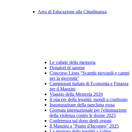
Area di Educazione alla Cittadinanza
Le valigie della memoria
Donatori di sangue
Concorso Lions “Scambi giovanili e campi
per la gioventù”
Campionati italiani di Economia e Finanza
per il Manzini
Viaggio della Memoria 2026
Il piacere della legalità: mondi a confronto
Inaugurazione della panchina rossa
Giornata internazionale per l'eliminazione
della violenza contro le donne 2025
Conferenza sul dono degli organi
Il Manzini a "Punto d'Incontro" 2025
La giornata della legalità a Udine