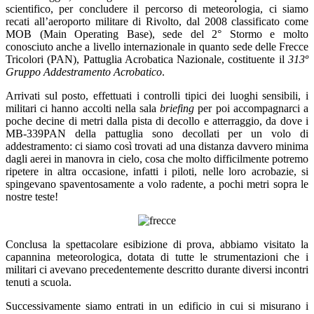
scientifico, per concludere il percorso di meteorologia, ci siamo
recati all’aeroporto militare di Rivolto, dal 2008 classificato come
MOB (Main Operating Base), sede del 2° Stormo e molto
conosciuto anche a livello internazionale in quanto sede delle Frecce
Tricolori (PAN), Pattuglia Acrobatica Nazionale, costituente il
313º
Gruppo Addestramento Acrobatico
.
Arrivati sul posto, effettuati i controlli tipici dei luoghi sensibili, i
militari ci hanno accolti nella sala
briefing
per poi accompagnarci a
poche decine di metri dalla pista di decollo e atterraggio, da dove i
MB-339PAN della pattuglia sono decollati per un volo di
addestramento: ci siamo così trovati ad una distanza davvero minima
dagli aerei in manovra in cielo, cosa che molto difficilmente potremo
ripetere in altra occasione, infatti i piloti, nelle loro acrobazie, si
spingevano spaventosamente a volo radente, a pochi metri sopra le
nostre teste!
Conclusa la spettacolare esibizione di prova, abbiamo visitato la
capannina meteorologica, dotata di tutte le strumentazioni che i
militari ci avevano precedentemente descritto durante diversi incontri
tenuti a scuola.
Successivamente siamo entrati in un edificio in cui si misurano i