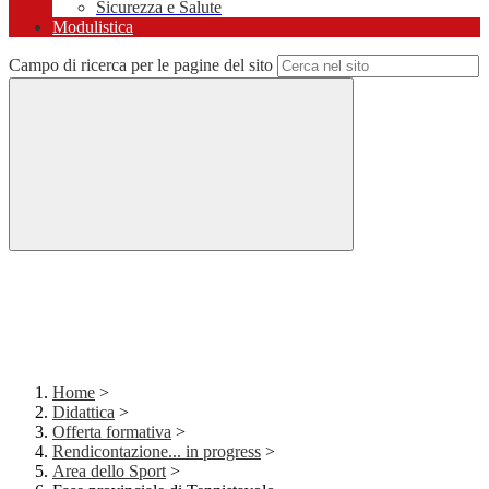
Sicurezza e Salute
Modulistica
Campo di ricerca per le pagine del sito
Home
>
Didattica
>
Offerta formativa
>
Rendicontazione... in progress
>
Area dello Sport
>