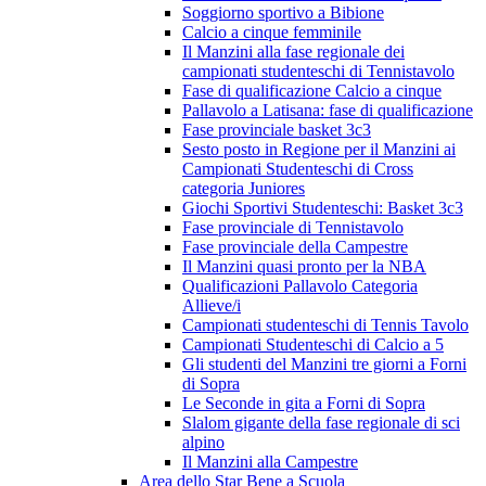
Soggiorno sportivo a Bibione
Calcio a cinque femminile
Il Manzini alla fase regionale dei
campionati studenteschi di Tennistavolo
Fase di qualificazione Calcio a cinque
Pallavolo a Latisana: fase di qualificazione
Fase provinciale basket 3c3
Sesto posto in Regione per il Manzini ai
Campionati Studenteschi di Cross
categoria Juniores
Giochi Sportivi Studenteschi: Basket 3c3
Fase provinciale di Tennistavolo
Fase provinciale della Campestre
Il Manzini quasi pronto per la NBA
Qualificazioni Pallavolo Categoria
Allieve/i
Campionati studenteschi di Tennis Tavolo
Campionati Studenteschi di Calcio a 5
Gli studenti del Manzini tre giorni a Forni
di Sopra
Le Seconde in gita a Forni di Sopra
Slalom gigante della fase regionale di sci
alpino
Il Manzini alla Campestre
Area dello Star Bene a Scuola