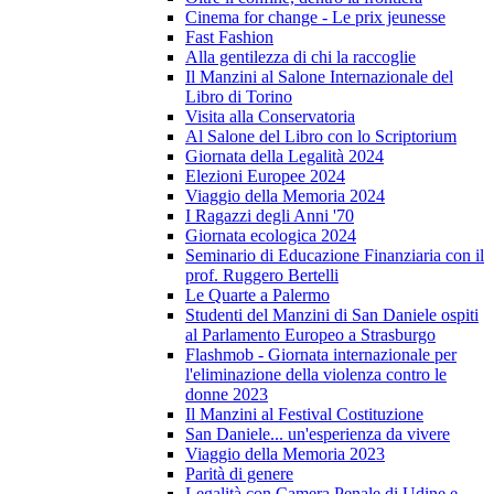
Cinema for change - Le prix jeunesse
Fast Fashion
Alla gentilezza di chi la raccoglie
Il Manzini al Salone Internazionale del
Libro di Torino
Visita alla Conservatoria
Al Salone del Libro con lo Scriptorium
Giornata della Legalità 2024
Elezioni Europee 2024
Viaggio della Memoria 2024
I Ragazzi degli Anni '70
Giornata ecologica 2024
Seminario di Educazione Finanziaria con il
prof. Ruggero Bertelli
Le Quarte a Palermo
Studenti del Manzini di San Daniele ospiti
al Parlamento Europeo a Strasburgo
Flashmob - Giornata internazionale per
l'eliminazione della violenza contro le
donne 2023
Il Manzini al Festival Costituzione
San Daniele... un'esperienza da vivere
Viaggio della Memoria 2023
Parità di genere
Legalità con Camera Penale di Udine e