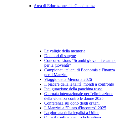
Area di Educazione alla Cittadinanza
Le valigie della memoria
Donatori di sangue
Concorso Lions “Scambi giovanili e campi
per la gioventù”
Campionati italiani di Economia e Finanza
per il Manzini
Viaggio della Memoria 2026
Il piacere della legalità: mondi a confronto
Inaugurazione della panchina rossa
Giornata internazionale per l'eliminazione
della violenza contro le donne 2025
Conferenza sul dono degli organi
Il Manzini a "Punto d'Incontro" 2025
La giornata della legalità a Udine
Oltre il confine, dentro la frontiera