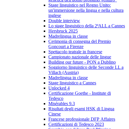
Stage linguistico nel Regno Unito:
un'immersione nella lingua e nella cultura
inglese
Double interview
Lo stage linguistico della 2ªALL a Cannes
Hersbruck 2025
Madrelingua in classe
Cerimonia di consegna del Premio
Goncourt a Firenze
Spettacolo teatrale in francese
Campionato nazionale delle lingue
Building our future - PON a Dublino
Soggiorno linguistico delle Seconde LL a
Villach (Austria)
Madrelingua in classe
Stage linguistico a Cannes
Unlocked 4
Certificazione Goethe - Institute di
Tedesco
Misérables 9.3
Risultati degli esami HSK di Lingua
Cinese
Francese professionale DFP Affaires
Certificazioni di Tedesco 2023