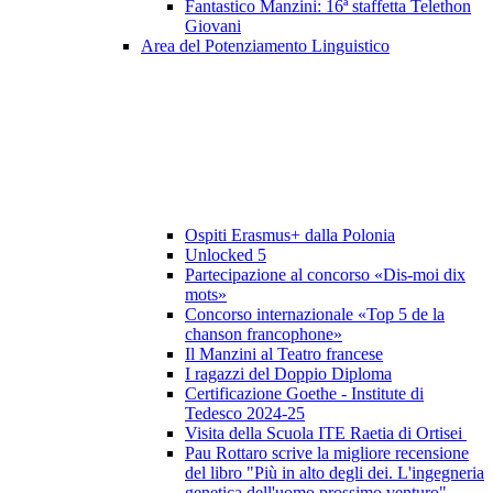
Fantastico Manzini: 16ª staffetta Telethon
Giovani
Area del Potenziamento Linguistico
Ospiti Erasmus+ dalla Polonia
Unlocked 5
Partecipazione al concorso «Dis-moi dix
mots»
Concorso internazionale «Top 5 de la
chanson francophone»
Il Manzini al Teatro francese
I ragazzi del Doppio Diploma
Certificazione Goethe - Institute di
Tedesco 2024-25
Visita della Scuola ITE Raetia di Ortisei
Pau Rottaro scrive la migliore recensione
del libro "Più in alto degli dei. L'ingegneria
genetica dell'uomo prossimo venturo"