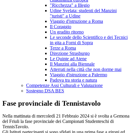
"Ricchezza" a Illegio
Udine Svelata: studenti del Manzini
"turisti" a Udine
Viaggio d'istruzione a Roma
Il Coraggio
Un gradito ritorno
Le seconde dello Scientifico e dei Tecnici
in gita a Forni di Sopra
Terze a Roma
Direzione Strasburgo
Le Quinte ad Atene
Il Manzini alla Biennale
Atterrati nella città che non dorme mai
Viaggio d'istruzione a Palermo
Padova tra storia e natura
Competenze Assi Culturali e Valutazione
Sostegno DSA BES
Fase provinciale di Tennistavolo
Nella mattinata di mercoledì 21 Febbraio 2024 si è svolta a Gemona
del Friuli la fase provinciale dei Campionati Studenteschi di
TennisTavolo.
Gli Istituti partecipanti si sono sfidati in una prima fase a gironi ed