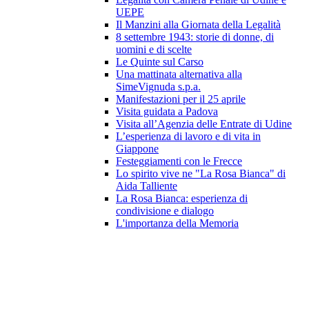
UEPE
Il Manzini alla Giornata della Legalità
8 settembre 1943: storie di donne, di
uomini e di scelte
Le Quinte sul Carso
Una mattinata alternativa alla
SimeVignuda s.p.a.
Manifestazioni per il 25 aprile
Visita guidata a Padova
Visita all’Agenzia delle Entrate di Udine
L’esperienza di lavoro e di vita in
Giappone
Festeggiamenti con le Frecce
Lo spirito vive ne "La Rosa Bianca" di
Aida Talliente
La Rosa Bianca: esperienza di
condivisione e dialogo
L'importanza della Memoria