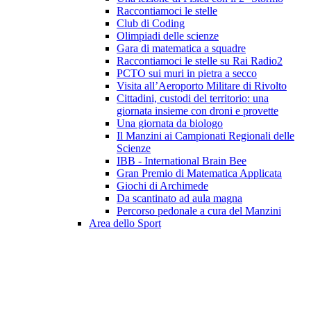
Raccontiamoci le stelle
Club di Coding
Olimpiadi delle scienze
Gara di matematica a squadre
Raccontiamoci le stelle su Rai Radio2
PCTO sui muri in pietra a secco
Visita all’Aeroporto Militare di Rivolto
Cittadini, custodi del territorio: una
giornata insieme con droni e provette
Una giornata da biologo
Il Manzini ai Campionati Regionali delle
Scienze
IBB - International Brain Bee
Gran Premio di Matematica Applicata
Giochi di Archimede
Da scantinato ad aula magna
Percorso pedonale a cura del Manzini
Area dello Sport