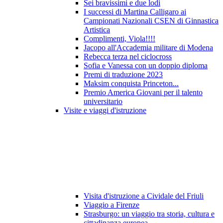
Sei bravissimi e due lodi
I successi di Martina Calligaro ai
Campionati Nazionali CSEN di Ginnastica
Artistica
Complimenti, Viola!!!!
Jacopo all'Accademia militare di Modena
Rebecca terza nel ciclocross
Sofia e Vanessa con un doppio diploma
Premi di traduzione 2023
Maksim conquista Princeton...
Premio America Giovani per il talento
universitario
Visite e viaggi d'istruzione
Visita d'istruzione a Cividale del Friuli
Viaggio a Firenze
Strasburgo: un viaggio tra storia, cultura e
cittadinanza europea