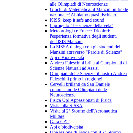
alle Olimpiadi di Neuroscienze
Giochi di Matematica: il Manzini in finale
nazionale? Abbiamo quasi rischiato!
KISS: keep it safe and sound
Il progetto "Le scienze della vela"
Meteorologia e Frecce Tricolori:
l'esperienza formativa degli studenti
dell'ISIS Manzini
La SISSA dialoga con gli studenti del
Manzini attraverso "Parole di Scienza"
Api e Biodiversità
Andrea Faleschini brilla ai Campionati di
Scienze Naturali ad Assisi
Olimpiadi delle Scienze: il nostro Andrea
Faleschini primo in regione!
Cervelli brillanti da San Daniele
conquistano le Olimpiadi delle
Neuroscienze
Fisica Up! Appassionati di Fisica
Visita alla SISSA
Visita al 2° Stormo dell'Aeronautica
Militare
Gara CAT
Api e biodiversità
Una lezione di Fisica con il 2° Stormo