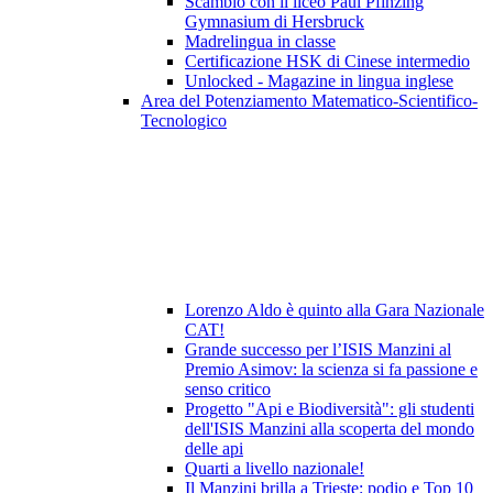
Scambio con il liceo Paul Pfinzing
Gymnasium di Hersbruck
Madrelingua in classe
Certificazione HSK di Cinese intermedio
Unlocked - Magazine in lingua inglese
Area del Potenziamento Matematico-Scientifico-
Tecnologico
Lorenzo Aldo è quinto alla Gara Nazionale
CAT!
Grande successo per l’ISIS Manzini al
Premio Asimov: la scienza si fa passione e
senso critico
Progetto "Api e Biodiversità": gli studenti
dell'ISIS Manzini alla scoperta del mondo
delle api
Quarti a livello nazionale!
Il Manzini brilla a Trieste: podio e Top 10