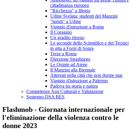
cittadinanza europea
"Ricchezza" a Illegio
Udine Svelata: studenti del Manzini
"turisti" a Udine
Viaggio d'istruzione a Roma
Il Coraggio
Un gradito ritorno
Le seconde dello Scientifico e dei Tecnici
in gita a Forni di Sopra
Terze a Roma
Direzione Strasburgo
Le Quinte ad Atene
Il Manzini alla Biennale
Atterrati nella città che non dorme mai
Viaggio d'istruzione a Palermo
Padova tra storia e natura
Competenze Assi Culturali e Valutazione
Sostegno DSA BES
Flashmob - Giornata internazionale per
l'eliminazione della violenza contro le
donne 2023