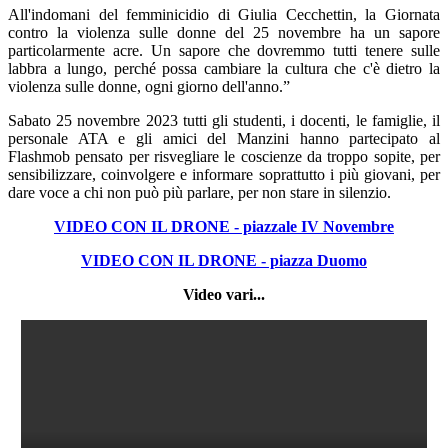
All'indomani del femminicidio di Giulia Cecchettin, la Giornata
contro la violenza sulle donne del 25 novembre ha un sapore
particolarmente acre. Un sapore che dovremmo tutti tenere sulle
labbra a lungo, perché possa cambiare la cultura che c'è dietro la
violenza sulle donne, ogni giorno dell'anno.”
Sabato 25 novembre 2023 tutti gli studenti, i docenti, le famiglie, il
personale ATA e gli amici del Manzini hanno partecipato al
Flashmob pensato per risvegliare le coscienze da troppo sopite, per
sensibilizzare, coinvolgere e informare soprattutto i più giovani, per
dare voce a chi non può più parlare, per non stare in silenzio.
VIDEO CON IL DRONE - piazzale IV Novembre
VIDEO CON IL DRONE - piazza Duomo
Video vari...