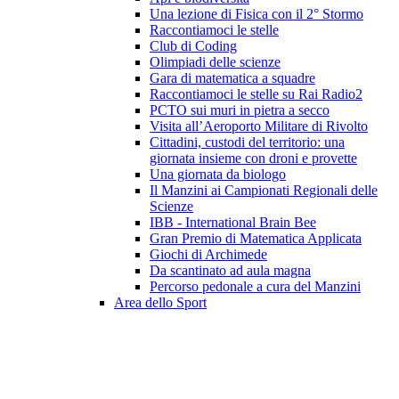
Una lezione di Fisica con il 2° Stormo
Raccontiamoci le stelle
Club di Coding
Olimpiadi delle scienze
Gara di matematica a squadre
Raccontiamoci le stelle su Rai Radio2
PCTO sui muri in pietra a secco
Visita all’Aeroporto Militare di Rivolto
Cittadini, custodi del territorio: una
giornata insieme con droni e provette
Una giornata da biologo
Il Manzini ai Campionati Regionali delle
Scienze
IBB - International Brain Bee
Gran Premio di Matematica Applicata
Giochi di Archimede
Da scantinato ad aula magna
Percorso pedonale a cura del Manzini
Area dello Sport