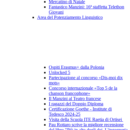
Mercatino di Natale
Fantastico Manzini: 16ª staffetta Telethon
Giovani
Area del Potenziamento Linguistico
Ospiti Erasmus+ dalla Polonia
Unlocked 5
Partecipazione al concorso «Dis-moi dix
mots»
Concorso internazionale «Top 5 de la
chanson francophone»
Il Manzini al Teatro francese
I ragazzi del Doppio Diploma
Certificazione Goethe - Institute di
Tedesco 2024-25
Visita della Scuola ITE Raetia di Ortisei
Pau Rottaro scrive la migliore recensione
del libro "Più in alto degli dei. L'ingegneria