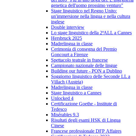
genetica dell'uomo prossimo venturo"
Stage linguistico nel Regno Unito:
un'immersione nella lingua e nella cultura
inglese
Double interview
Lo stage linguistico della 2ªALL a Cannes
Hersbruck 2025
Madrelingua in classe
Cerimonia di consegna del Premio
Goncourt a Firenze
Spettacolo teatrale in francese
Campionato nazionale delle lingue
Building our future - PON a Dublino
Soggiorno linguistico delle Seconde LL a
Villach (Austria)
Madrelingua in classe
Stage linguistico a Cannes
Unlocked 4
Certificazione Goethe - Institute di
Tedesco
Misérables 9.3
Risultati degli esami HSK di Lingua
Cinese
Francese professionale DFP Affaires