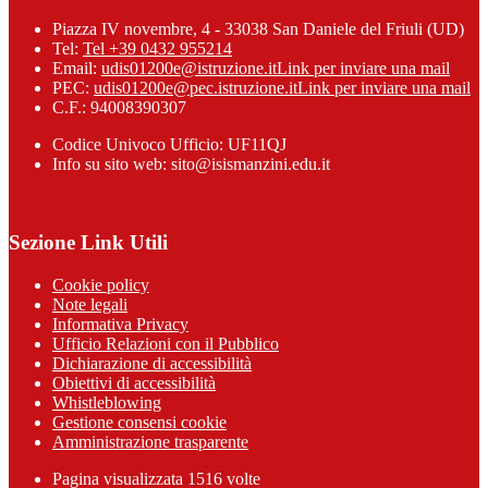
Piazza IV novembre, 4 - 33038 San Daniele del Friuli (UD)
Tel:
Tel +39 0432 955214
Email:
udis01200e@istruzione.it
Link per inviare una mail
PEC:
udis01200e@pec.istruzione.it
Link per inviare una mail
C.F.: 94008390307
Codice Univoco Ufficio: UF11QJ
Info su sito web: sito@isismanzini.edu.it
Sezione Link Utili
Cookie policy
Note legali
Informativa Privacy
Ufficio Relazioni con il Pubblico
Dichiarazione di accessibilità
Obiettivi di accessibilità
Whistleblowing
Gestione consensi cookie
Amministrazione trasparente
Pagina visualizzata
1516
volte