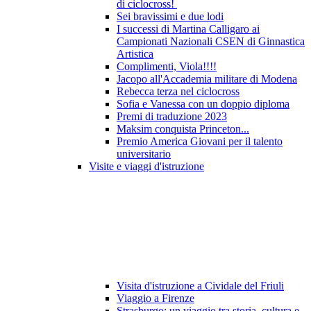
di ciclocross!
Sei bravissimi e due lodi
I successi di Martina Calligaro ai
Campionati Nazionali CSEN di Ginnastica
Artistica
Complimenti, Viola!!!!
Jacopo all'Accademia militare di Modena
Rebecca terza nel ciclocross
Sofia e Vanessa con un doppio diploma
Premi di traduzione 2023
Maksim conquista Princeton...
Premio America Giovani per il talento
universitario
Visite e viaggi d'istruzione
Visita d'istruzione a Cividale del Friuli
Viaggio a Firenze
Strasburgo: un viaggio tra storia, cultura e