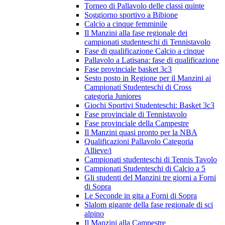
Torneo di Pallavolo delle classi quinte
Soggiorno sportivo a Bibione
Calcio a cinque femminile
Il Manzini alla fase regionale dei
campionati studenteschi di Tennistavolo
Fase di qualificazione Calcio a cinque
Pallavolo a Latisana: fase di qualificazione
Fase provinciale basket 3c3
Sesto posto in Regione per il Manzini ai
Campionati Studenteschi di Cross
categoria Juniores
Giochi Sportivi Studenteschi: Basket 3c3
Fase provinciale di Tennistavolo
Fase provinciale della Campestre
Il Manzini quasi pronto per la NBA
Qualificazioni Pallavolo Categoria
Allieve/i
Campionati studenteschi di Tennis Tavolo
Campionati Studenteschi di Calcio a 5
Gli studenti del Manzini tre giorni a Forni
di Sopra
Le Seconde in gita a Forni di Sopra
Slalom gigante della fase regionale di sci
alpino
Il Manzini alla Campestre