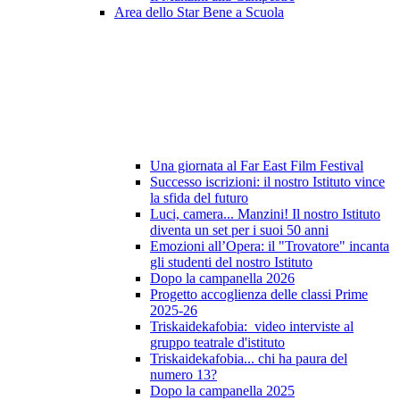
Area dello Star Bene a Scuola
Una giornata al Far East Film Festival
Successo iscrizioni: il nostro Istituto vince
la sfida del futuro
Luci, camera... Manzini! Il nostro Istituto
diventa un set per i suoi 50 anni
Emozioni all’Opera: il "Trovatore" incanta
gli studenti del nostro Istituto
Dopo la campanella 2026
Progetto accoglienza delle classi Prime
2025-26
Triskaidekafobia: video interviste al
gruppo teatrale d'istituto
Triskaidekafobia... chi ha paura del
numero 13?
Dopo la campanella 2025