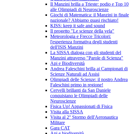
Il Manzini brilla a Trieste: podio e Top 10
alle Olimpiadi di Neuroscienze
Giochi di Matematica: il Manzini in finale
nazionale? Abbiamo quasi rischiato!
KISS: keep it safe and sound
Il progetto "Le scienze della vela"
Meteorologia e Frecce Tricolori:
l'esperienza formativa degli studenti
dell'ISIS Manzini
La SISSA dialoga con gli studenti del
Manzini attraverso "Parole di Scienza"
Api e Biodiversità
Andrea Faleschini brilla ai Campionati di
Scienze Naturali ad Assisi
Olimpiadi delle Scienze: il nostro Andrea
Faleschini primo in regione!
Cervelli brillanti da San Daniele
conquistano le Olimpiadi delle
Neuroscienze
Fisica Up! Appassionati di Fisica
Visita alla SISSA
Visita al 2° Stormo dell'Aeronautica
Militare
Gara CAT
Api e biodiversità