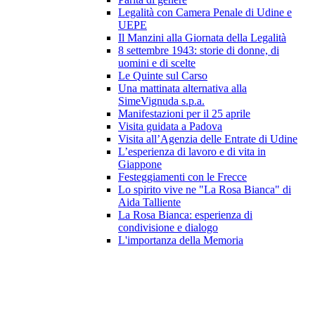
Legalità con Camera Penale di Udine e
UEPE
Il Manzini alla Giornata della Legalità
8 settembre 1943: storie di donne, di
uomini e di scelte
Le Quinte sul Carso
Una mattinata alternativa alla
SimeVignuda s.p.a.
Manifestazioni per il 25 aprile
Visita guidata a Padova
Visita all’Agenzia delle Entrate di Udine
L’esperienza di lavoro e di vita in
Giappone
Festeggiamenti con le Frecce
Lo spirito vive ne "La Rosa Bianca" di
Aida Talliente
La Rosa Bianca: esperienza di
condivisione e dialogo
L'importanza della Memoria