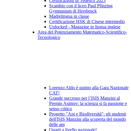
Certificazioni di Tedesco 2023
Scambio con il liceo Paul Pfinzing
Gymnasium di Hersbruck
Madrelingua in classe
Certificazione HSK di Cinese intermedio
Unlocked - Magazine in lingua inglese
Area del Potenziamento Matematico-Scientifico-
Tecnologico
Lorenzo Aldo è quinto alla Gara Nazionale
CAT!
Grande successo per l’ISIS Manzini al
Premio Asimov: la scienza si fa passione e
senso critico
Progetto "Api e Biodiversità": gli studenti
dell'ISIS Manzini alla scoperta del mondo
delle api
Quarti a livello nazionale!