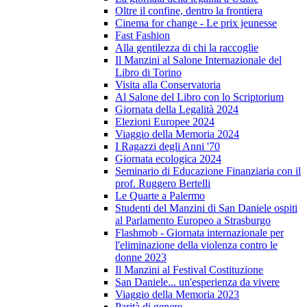
Oltre il confine, dentro la frontiera
Cinema for change - Le prix jeunesse
Fast Fashion
Alla gentilezza di chi la raccoglie
Il Manzini al Salone Internazionale del
Libro di Torino
Visita alla Conservatoria
Al Salone del Libro con lo Scriptorium
Giornata della Legalità 2024
Elezioni Europee 2024
Viaggio della Memoria 2024
I Ragazzi degli Anni '70
Giornata ecologica 2024
Seminario di Educazione Finanziaria con il
prof. Ruggero Bertelli
Le Quarte a Palermo
Studenti del Manzini di San Daniele ospiti
al Parlamento Europeo a Strasburgo
Flashmob - Giornata internazionale per
l'eliminazione della violenza contro le
donne 2023
Il Manzini al Festival Costituzione
San Daniele... un'esperienza da vivere
Viaggio della Memoria 2023
Parità di genere