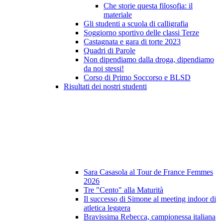
Che storie questa filosofia: il
materiale
Gli studenti a scuola di calligrafia
Soggiorno sportivo delle classi Terze
Castagnata e gara di torte 2023
Quadri di Parole
Non dipendiamo dalla droga, dipendiamo
da noi stessi!
Corso di Primo Soccorso e BLSD
Risultati dei nostri studenti
Sara Casasola al Tour de France Femmes
2026
Tre "Cento" alla Maturità
Il successo di Simone al meeting indoor di
atletica leggera
Bravissima Rebecca, campionessa italiana