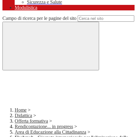
Sicurezza e Salute
Modulistica
Campo di ricerca per le pagine del sito
Home
>
Didattica
>
Offerta formativa
>
Rendicontazione... in progress
>
Area di Educazione alla Cittadinanza
>