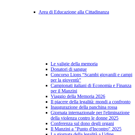
Area di Educazione alla Cittadinanza
Le valigie della memoria
Donatori di sangue
Concorso Lions “Scambi giovanili e campi
per la gioventù”
Campionati italiani di Economia e Finanza
per il Manzini
Viaggio della Memoria 2026
Il piacere della legalità: mondi a confronto
Inaugurazione della panchina rossa
Giornata internazionale per l'eliminazione
della violenza contro le donne 2025
Conferenza sul dono degli organi
Il Manzini a "Punto d'Incontro" 2025
La giornata della legalità a Udine