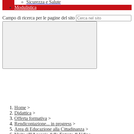
Sicurezza e Salute
Modulistica
Campo di ricerca per le pagine del sito
Home
>
Didattica
>
Offerta formativa
>
Rendicontazione... in progress
>
Area di Educazione alla Cittadinanza
>