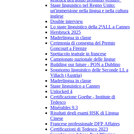
Stage linguistico nel Regno Unito:
un'immersione nella lingua e nella cultura
inglese
Double interview
Lo stage linguistico della 2ªALL a Cannes
Hersbruck 2025
Madrelingua in classe
Cerimonia di consegna del Premio
Goncourt a Firenze
Spettacolo teatrale in francese
Campionato nazionale delle lingue
Building our future - PON a Dublino
Soggiorno linguistico delle Seconde LL a
Villach (Austria)
Madrelingua in classe
Stage linguistico a Cannes
Unlocked 4
Certificazione Goethe - Institute di
Tedesco
Misérables 9.3
Risultati degli esami HSK di Lingua
Cinese
Francese professionale DFP Affaires
Certificazioni di Tedesco 2023