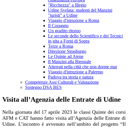
"Ricchezza" a Illegio
Udine Svelata: studenti del Manzini
"turisti" a Udine
Viaggio d'istruzione a Roma
Il Coraggio
Un gradito ritorno
Le seconde dello Scientifico e dei Tecnici
in gita a Forni di Sopra
Terze a Roma
Direzione Strasburgo
Le Quinte ad Atene
Il Manzini alla Biennale
Atterrati nella città che non dorme mai
Viaggio d'istruzione a Palermo
Padova tra storia e natura
Competenze Assi Culturali e Valutazione
Sostegno DSA BES
Visita all’Agenzia delle Entrate di Udine
Nella giornata del 17 aprile 2023 le classi Quinte dei corsi
AFM e CAT hanno fatto visita all’Agenzia delle Entrate di
Udine. L’incontro è avvenuto nell’ambito del progetto “Il