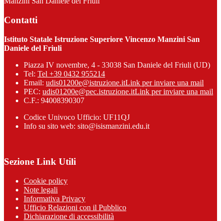
Manzini San Daniele del Friuli
Contatti
Istituto Statale Istruzione Superiore Vincenzo Manzini San
Daniele del Friuli
Piazza IV novembre, 4 - 33038 San Daniele del Friuli (UD)
Tel:
Tel +39 0432 955214
Email:
udis01200e@istruzione.it
Link per inviare una mail
PEC:
udis01200e@pec.istruzione.it
Link per inviare una mail
C.F.: 94008390307
Codice Univoco Ufficio: UF11QJ
Info su sito web: sito@isismanzini.edu.it
Sezione Link Utili
Cookie policy
Note legali
Informativa Privacy
Ufficio Relazioni con il Pubblico
Dichiarazione di accessibilità