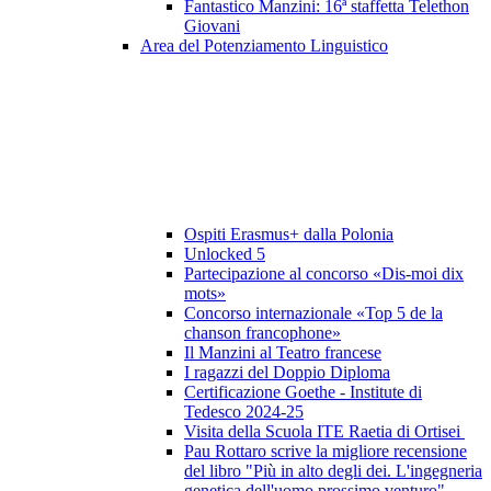
Fantastico Manzini: 16ª staffetta Telethon
Giovani
Area del Potenziamento Linguistico
Ospiti Erasmus+ dalla Polonia
Unlocked 5
Partecipazione al concorso «Dis-moi dix
mots»
Concorso internazionale «Top 5 de la
chanson francophone»
Il Manzini al Teatro francese
I ragazzi del Doppio Diploma
Certificazione Goethe - Institute di
Tedesco 2024-25
Visita della Scuola ITE Raetia di Ortisei
Pau Rottaro scrive la migliore recensione
del libro "Più in alto degli dei. L'ingegneria
genetica dell'uomo prossimo venturo"