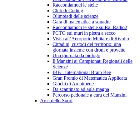
Raccontiamoci le stelle
Club di Coding
Olimpiadi delle scienze
Gara di matematica a squadre
Raccontiamoci le stelle su Rai Radio2
PCTO sui muri in pietra a secco
Visita all’Aeroporto Militare di Rivolto
Cittadini, custodi del territorio: una
giornata insieme con droni e provette
Una giornata da biologo
Il Manzini ai Campionati Regionali delle
Scienze
IBB - International Brain Bee
Gran Premio di Matematica Applicata
Giochi di Archimede
Da scantinato ad aula magna
Percorso pedonale a cura del Manzini
Area dello Sport