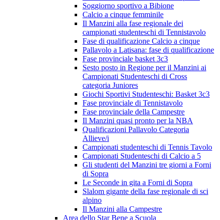
Soggiorno sportivo a Bibione
Calcio a cinque femminile
Il Manzini alla fase regionale dei
campionati studenteschi di Tennistavolo
Fase di qualificazione Calcio a cinque
Pallavolo a Latisana: fase di qualificazione
Fase provinciale basket 3c3
Sesto posto in Regione per il Manzini ai
Campionati Studenteschi di Cross
categoria Juniores
Giochi Sportivi Studenteschi: Basket 3c3
Fase provinciale di Tennistavolo
Fase provinciale della Campestre
Il Manzini quasi pronto per la NBA
Qualificazioni Pallavolo Categoria
Allieve/i
Campionati studenteschi di Tennis Tavolo
Campionati Studenteschi di Calcio a 5
Gli studenti del Manzini tre giorni a Forni
di Sopra
Le Seconde in gita a Forni di Sopra
Slalom gigante della fase regionale di sci
alpino
Il Manzini alla Campestre
Area dello Star Bene a Scuola