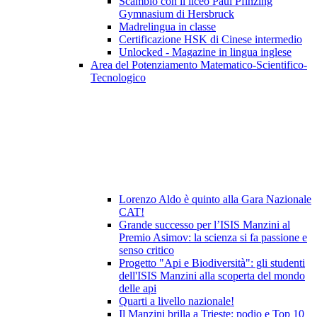
Scambio con il liceo Paul Pfinzing
Gymnasium di Hersbruck
Madrelingua in classe
Certificazione HSK di Cinese intermedio
Unlocked - Magazine in lingua inglese
Area del Potenziamento Matematico-Scientifico-
Tecnologico
Lorenzo Aldo è quinto alla Gara Nazionale
CAT!
Grande successo per l’ISIS Manzini al
Premio Asimov: la scienza si fa passione e
senso critico
Progetto "Api e Biodiversità": gli studenti
dell'ISIS Manzini alla scoperta del mondo
delle api
Quarti a livello nazionale!
Il Manzini brilla a Trieste: podio e Top 10