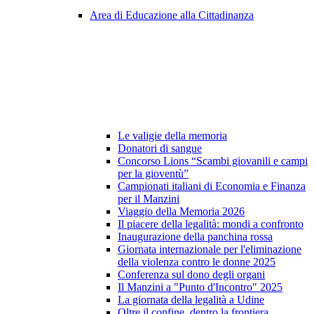
Area di Educazione alla Cittadinanza
Le valigie della memoria
Donatori di sangue
Concorso Lions “Scambi giovanili e campi
per la gioventù”
Campionati italiani di Economia e Finanza
per il Manzini
Viaggio della Memoria 2026
Il piacere della legalità: mondi a confronto
Inaugurazione della panchina rossa
Giornata internazionale per l'eliminazione
della violenza contro le donne 2025
Conferenza sul dono degli organi
Il Manzini a "Punto d'Incontro" 2025
La giornata della legalità a Udine
Oltre il confine, dentro la frontiera