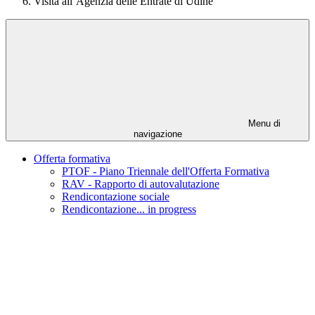
Visita all’Agenzia delle Entrate di Udine
Menu di
navigazione
Offerta formativa
PTOF - Piano Triennale dell'Offerta Formativa
RAV - Rapporto di autovalutazione
Rendicontazione sociale
Rendicontazione... in progress