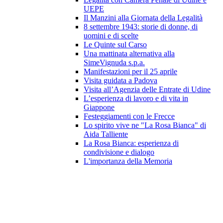
UEPE
Il Manzini alla Giornata della Legalità
8 settembre 1943: storie di donne, di
uomini e di scelte
Le Quinte sul Carso
Una mattinata alternativa alla
SimeVignuda s.p.a.
Manifestazioni per il 25 aprile
Visita guidata a Padova
Visita all’Agenzia delle Entrate di Udine
L’esperienza di lavoro e di vita in
Giappone
Festeggiamenti con le Frecce
Lo spirito vive ne "La Rosa Bianca" di
Aida Talliente
La Rosa Bianca: esperienza di
condivisione e dialogo
L'importanza della Memoria