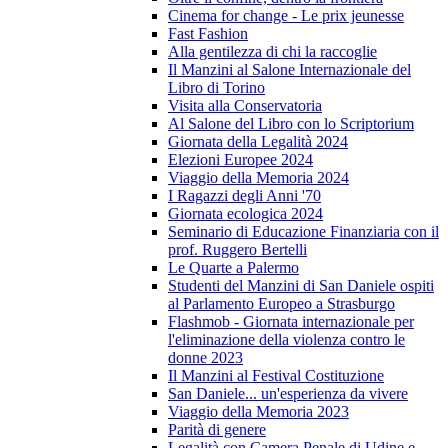
Cinema for change - Le prix jeunesse
Fast Fashion
Alla gentilezza di chi la raccoglie
Il Manzini al Salone Internazionale del
Libro di Torino
Visita alla Conservatoria
Al Salone del Libro con lo Scriptorium
Giornata della Legalità 2024
Elezioni Europee 2024
Viaggio della Memoria 2024
I Ragazzi degli Anni '70
Giornata ecologica 2024
Seminario di Educazione Finanziaria con il
prof. Ruggero Bertelli
Le Quarte a Palermo
Studenti del Manzini di San Daniele ospiti
al Parlamento Europeo a Strasburgo
Flashmob - Giornata internazionale per
l'eliminazione della violenza contro le
donne 2023
Il Manzini al Festival Costituzione
San Daniele... un'esperienza da vivere
Viaggio della Memoria 2023
Parità di genere
Legalità con Camera Penale di Udine e