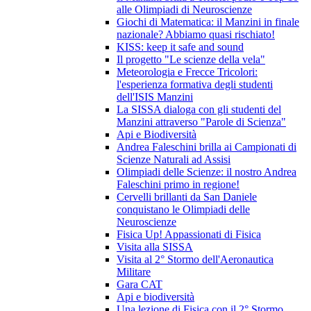
alle Olimpiadi di Neuroscienze
Giochi di Matematica: il Manzini in finale
nazionale? Abbiamo quasi rischiato!
KISS: keep it safe and sound
Il progetto "Le scienze della vela"
Meteorologia e Frecce Tricolori:
l'esperienza formativa degli studenti
dell'ISIS Manzini
La SISSA dialoga con gli studenti del
Manzini attraverso "Parole di Scienza"
Api e Biodiversità
Andrea Faleschini brilla ai Campionati di
Scienze Naturali ad Assisi
Olimpiadi delle Scienze: il nostro Andrea
Faleschini primo in regione!
Cervelli brillanti da San Daniele
conquistano le Olimpiadi delle
Neuroscienze
Fisica Up! Appassionati di Fisica
Visita alla SISSA
Visita al 2° Stormo dell'Aeronautica
Militare
Gara CAT
Api e biodiversità
Una lezione di Fisica con il 2° Stormo