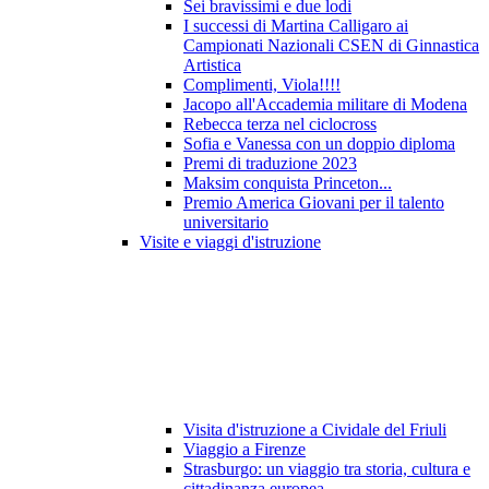
Sei bravissimi e due lodi
I successi di Martina Calligaro ai
Campionati Nazionali CSEN di Ginnastica
Artistica
Complimenti, Viola!!!!
Jacopo all'Accademia militare di Modena
Rebecca terza nel ciclocross
Sofia e Vanessa con un doppio diploma
Premi di traduzione 2023
Maksim conquista Princeton...
Premio America Giovani per il talento
universitario
Visite e viaggi d'istruzione
Visita d'istruzione a Cividale del Friuli
Viaggio a Firenze
Strasburgo: un viaggio tra storia, cultura e
cittadinanza europea