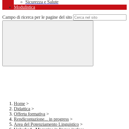
Sicurezza e Salute
Modulistica
Campo di ricerca per le pagine del sito
Home
>
Didattica
>
Offerta formativa
>
Rendicontazione... in progress
>
Area del Potenziamento Linguistico
>