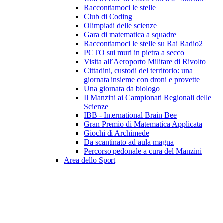
Raccontiamoci le stelle
Club di Coding
Olimpiadi delle scienze
Gara di matematica a squadre
Raccontiamoci le stelle su Rai Radio2
PCTO sui muri in pietra a secco
Visita all’Aeroporto Militare di Rivolto
Cittadini, custodi del territorio: una
giornata insieme con droni e provette
Una giornata da biologo
Il Manzini ai Campionati Regionali delle
Scienze
IBB - International Brain Bee
Gran Premio di Matematica Applicata
Giochi di Archimede
Da scantinato ad aula magna
Percorso pedonale a cura del Manzini
Area dello Sport