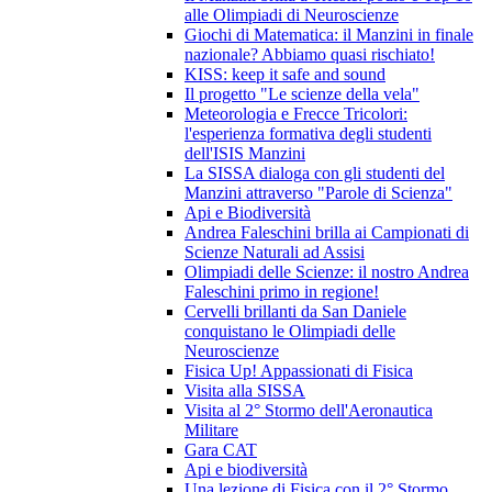
alle Olimpiadi di Neuroscienze
Giochi di Matematica: il Manzini in finale
nazionale? Abbiamo quasi rischiato!
KISS: keep it safe and sound
Il progetto "Le scienze della vela"
Meteorologia e Frecce Tricolori:
l'esperienza formativa degli studenti
dell'ISIS Manzini
La SISSA dialoga con gli studenti del
Manzini attraverso "Parole di Scienza"
Api e Biodiversità
Andrea Faleschini brilla ai Campionati di
Scienze Naturali ad Assisi
Olimpiadi delle Scienze: il nostro Andrea
Faleschini primo in regione!
Cervelli brillanti da San Daniele
conquistano le Olimpiadi delle
Neuroscienze
Fisica Up! Appassionati di Fisica
Visita alla SISSA
Visita al 2° Stormo dell'Aeronautica
Militare
Gara CAT
Api e biodiversità
Una lezione di Fisica con il 2° Stormo