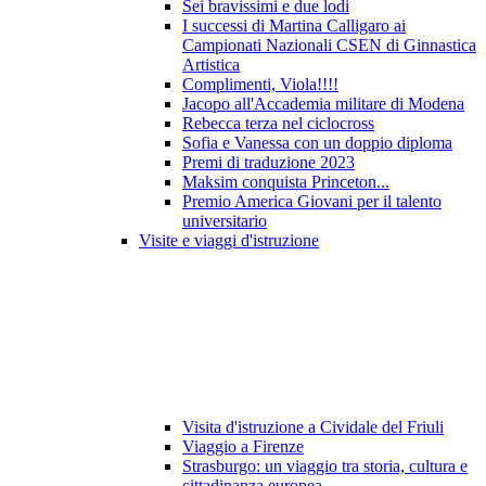
Sei bravissimi e due lodi
I successi di Martina Calligaro ai
Campionati Nazionali CSEN di Ginnastica
Artistica
Complimenti, Viola!!!!
Jacopo all'Accademia militare di Modena
Rebecca terza nel ciclocross
Sofia e Vanessa con un doppio diploma
Premi di traduzione 2023
Maksim conquista Princeton...
Premio America Giovani per il talento
universitario
Visite e viaggi d'istruzione
Visita d'istruzione a Cividale del Friuli
Viaggio a Firenze
Strasburgo: un viaggio tra storia, cultura e
cittadinanza europea