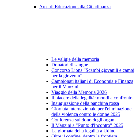
Area di Educazione alla Cittadinanza
Le valigie della memoria
Donatori di sangue
Concorso Lions “Scambi giovanili e campi
per la gioventù”
Campionati italiani di Economia e Finanza
per il Manzini
Viaggio della Memoria 2026
Il piacere della legalità: mondi a confronto
Inaugurazione della panchina rossa
Giornata internazionale per l'eliminazione
della violenza contro le donne 2025
Conferenza sul dono degli organi
Il Manzini a "Punto d'Incontro" 2025
La giornata della legalità a Udine
Oltre il confine, dentro la frontiera