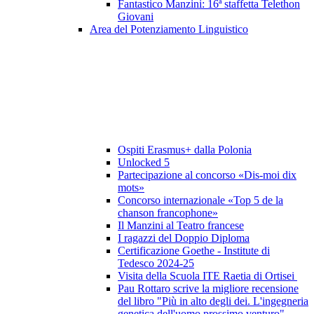
Fantastico Manzini: 16ª staffetta Telethon
Giovani
Area del Potenziamento Linguistico
Ospiti Erasmus+ dalla Polonia
Unlocked 5
Partecipazione al concorso «Dis-moi dix
mots»
Concorso internazionale «Top 5 de la
chanson francophone»
Il Manzini al Teatro francese
I ragazzi del Doppio Diploma
Certificazione Goethe - Institute di
Tedesco 2024-25
Visita della Scuola ITE Raetia di Ortisei
Pau Rottaro scrive la migliore recensione
del libro "Più in alto degli dei. L'ingegneria
genetica dell'uomo prossimo venturo"