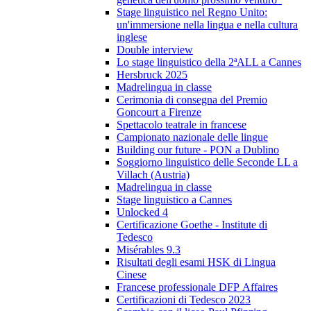
Stage linguistico nel Regno Unito:
un'immersione nella lingua e nella cultura
inglese
Double interview
Lo stage linguistico della 2ªALL a Cannes
Hersbruck 2025
Madrelingua in classe
Cerimonia di consegna del Premio
Goncourt a Firenze
Spettacolo teatrale in francese
Campionato nazionale delle lingue
Building our future - PON a Dublino
Soggiorno linguistico delle Seconde LL a
Villach (Austria)
Madrelingua in classe
Stage linguistico a Cannes
Unlocked 4
Certificazione Goethe - Institute di
Tedesco
Misérables 9.3
Risultati degli esami HSK di Lingua
Cinese
Francese professionale DFP Affaires
Certificazioni di Tedesco 2023