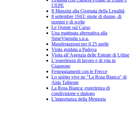
UEPE
Il Manzini alla Giornata della Legalità
8 settembre 1943: storie di donne, di
uomini e di scelte
Le Quinte sul Carso
Una mattinata alternativa alla
SimeVignuda s.p.a.
Manifestazioni per il 25 aprile
Visita guidata a Padova
Visita all’Agenzia delle Entrate di Udine
L’esperienza di lavoro e di vita in
Giappone
Festeggiamenti con le Frecce
Lo spirito vive ne "La Rosa Bianca" di
Aida Talliente
La Rosa Bianca: esperienza di
condivisione e dialogo
L'importanza della Memoria