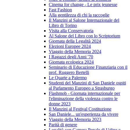
Cinema for change - Le prix jeunesse
Fast Fashion
Alla gentilezza di chi la raccoglie
Il Manzini al Salone Internazionale del
Libro di Torino
Visita alla Conservatoria
Al Salone del Libro con lo Scriptorium
Giornata della Legalità 2024
Elezioni Europee 2024
Viaggio della Memoria 2024
I Ragazzi degli Anni '70
Giornata ecologica 2024
Seminario di Educazione Finanziaria con il
prof. Ruggero Bertelli
Le Quarte a Palermo
Studenti del Manzini di San Daniele ospiti
al Parlamento Europeo a Strasburgo
Flashmob - Giornata internazionale per
l'eliminazione della violenza contro le
donne 2023
Il Manzini al Festival Costituzione
San Daniele... un'esperienza da vivere
Viaggio della Memoria 2023
Parità di genere
Legalità con Camera Penale di Udine e