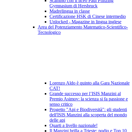
Scambio con il liceo Paul Pfinzing
Gymnasium di Hersbruck
Madrelingua in classe
Certificazione HSK di Cinese intermedio
Unlocked - Magazine in lingua inglese
Area del Potenziamento Matematico-Scientifico-
Tecnologico
Lorenzo Aldo è quinto alla Gara Nazionale
CAT!
Grande successo per l’ISIS Manzini al
Premio Asimov: la scienza si fa passione e
senso critico
Progetto "Api e Biodiversità": gli studenti
dell'ISIS Manzini alla scoperta del mondo
delle api
Quarti a livello nazionale!
Il Manzini brilla a Trieste: podio e Top 10