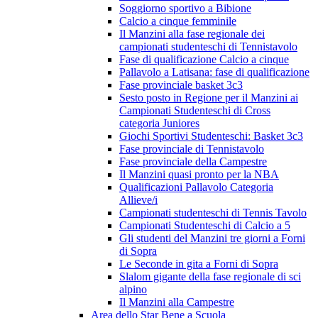
Soggiorno sportivo a Bibione
Calcio a cinque femminile
Il Manzini alla fase regionale dei
campionati studenteschi di Tennistavolo
Fase di qualificazione Calcio a cinque
Pallavolo a Latisana: fase di qualificazione
Fase provinciale basket 3c3
Sesto posto in Regione per il Manzini ai
Campionati Studenteschi di Cross
categoria Juniores
Giochi Sportivi Studenteschi: Basket 3c3
Fase provinciale di Tennistavolo
Fase provinciale della Campestre
Il Manzini quasi pronto per la NBA
Qualificazioni Pallavolo Categoria
Allieve/i
Campionati studenteschi di Tennis Tavolo
Campionati Studenteschi di Calcio a 5
Gli studenti del Manzini tre giorni a Forni
di Sopra
Le Seconde in gita a Forni di Sopra
Slalom gigante della fase regionale di sci
alpino
Il Manzini alla Campestre
Area dello Star Bene a Scuola