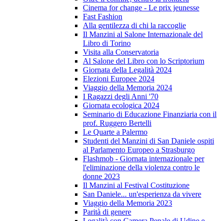
Cinema for change - Le prix jeunesse
Fast Fashion
Alla gentilezza di chi la raccoglie
Il Manzini al Salone Internazionale del
Libro di Torino
Visita alla Conservatoria
Al Salone del Libro con lo Scriptorium
Giornata della Legalità 2024
Elezioni Europee 2024
Viaggio della Memoria 2024
I Ragazzi degli Anni '70
Giornata ecologica 2024
Seminario di Educazione Finanziaria con il
prof. Ruggero Bertelli
Le Quarte a Palermo
Studenti del Manzini di San Daniele ospiti
al Parlamento Europeo a Strasburgo
Flashmob - Giornata internazionale per
l'eliminazione della violenza contro le
donne 2023
Il Manzini al Festival Costituzione
San Daniele... un'esperienza da vivere
Viaggio della Memoria 2023
Parità di genere
Legalità con Camera Penale di Udine e