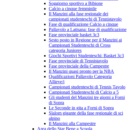
Soggiorno sportivo a Bibione
Calcio a cinque femminile
Il Manzini alla fase regionale dei
campionati studenteschi di Tennistavolo
Fase di qualificazione Calcio a cinque
Pallavolo a Latisana: fase di qualificazione
Fase provinciale basket 3c3
Sesto posto in Regione per il Manzini ai
Campionati Studenteschi di Cross
categoria Juniores
Giochi Sportivi Studenteschi: Basket 3c3
Fase provinciale di Tennistavolo
Fase provinciale della Campestre
Il Manzini quasi pronto per la NBA
Qualificazioni Pallavolo Categoria
Allieve/i
Campionati studenteschi di Tennis Tavolo
Campionati Studenteschi di Calcio a 5
Gli studenti del Manzini tre giorni a Forni
di Sopra
Le Seconde in gita a Forni di Sopra
Slalom gigante della fase regionale di sci
alpino
Il Manzini alla Campestre
Area dello Star Bene a Scuola