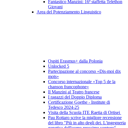
Fantastico Manzini: 16ª staffetta Telethon
Giovani
Area del Potenziamento Linguistico
Ospiti Erasmus+ dalla Polonia
Unlocked 5
Partecipazione al concorso «Dis-moi dix
mots»
Concorso internazionale «Top 5 de la
chanson francophone»
Il Manzini al Teatro francese
I ragazzi del Doppio Diploma
Certificazione Goethe - Institute di
Tedesco 2024-25
Visita della Scuola ITE Raetia di Ortisei
Pau Rottaro scrive la migliore recensione
del libro "Più in alto degli dei. L'ingegneria
genetica dell'uomo prossimo venturo"