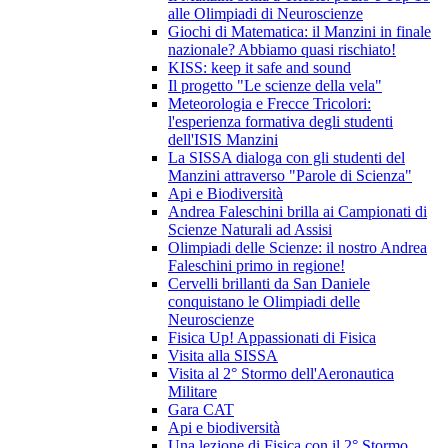
alle Olimpiadi di Neuroscienze
Giochi di Matematica: il Manzini in finale
nazionale? Abbiamo quasi rischiato!
KISS: keep it safe and sound
Il progetto "Le scienze della vela"
Meteorologia e Frecce Tricolori:
l'esperienza formativa degli studenti
dell'ISIS Manzini
La SISSA dialoga con gli studenti del
Manzini attraverso "Parole di Scienza"
Api e Biodiversità
Andrea Faleschini brilla ai Campionati di
Scienze Naturali ad Assisi
Olimpiadi delle Scienze: il nostro Andrea
Faleschini primo in regione!
Cervelli brillanti da San Daniele
conquistano le Olimpiadi delle
Neuroscienze
Fisica Up! Appassionati di Fisica
Visita alla SISSA
Visita al 2° Stormo dell'Aeronautica
Militare
Gara CAT
Api e biodiversità
Una lezione di Fisica con il 2° Stormo