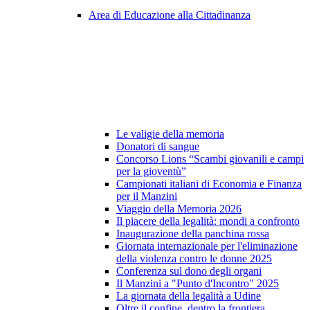
Area di Educazione alla Cittadinanza
Le valigie della memoria
Donatori di sangue
Concorso Lions “Scambi giovanili e campi
per la gioventù”
Campionati italiani di Economia e Finanza
per il Manzini
Viaggio della Memoria 2026
Il piacere della legalità: mondi a confronto
Inaugurazione della panchina rossa
Giornata internazionale per l'eliminazione
della violenza contro le donne 2025
Conferenza sul dono degli organi
Il Manzini a "Punto d'Incontro" 2025
La giornata della legalità a Udine
Oltre il confine, dentro la frontiera