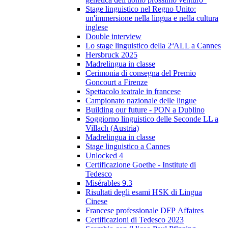
Stage linguistico nel Regno Unito:
un'immersione nella lingua e nella cultura
inglese
Double interview
Lo stage linguistico della 2ªALL a Cannes
Hersbruck 2025
Madrelingua in classe
Cerimonia di consegna del Premio
Goncourt a Firenze
Spettacolo teatrale in francese
Campionato nazionale delle lingue
Building our future - PON a Dublino
Soggiorno linguistico delle Seconde LL a
Villach (Austria)
Madrelingua in classe
Stage linguistico a Cannes
Unlocked 4
Certificazione Goethe - Institute di
Tedesco
Misérables 9.3
Risultati degli esami HSK di Lingua
Cinese
Francese professionale DFP Affaires
Certificazioni di Tedesco 2023