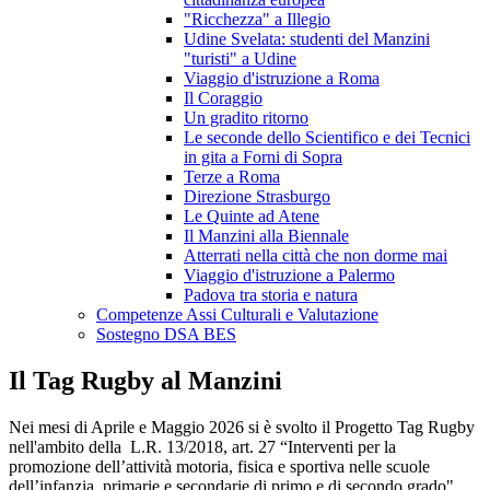
"Ricchezza" a Illegio
Udine Svelata: studenti del Manzini
"turisti" a Udine
Viaggio d'istruzione a Roma
Il Coraggio
Un gradito ritorno
Le seconde dello Scientifico e dei Tecnici
in gita a Forni di Sopra
Terze a Roma
Direzione Strasburgo
Le Quinte ad Atene
Il Manzini alla Biennale
Atterrati nella città che non dorme mai
Viaggio d'istruzione a Palermo
Padova tra storia e natura
Competenze Assi Culturali e Valutazione
Sostegno DSA BES
Il Tag Rugby al Manzini
Nei mesi di Aprile e Maggio 2026 si è svolto il Progetto Tag Rugby
nell'ambito della L.R. 13/2018, art. 27 “Interventi per la
promozione dell’attività motoria, fisica e sportiva nelle scuole
dell’infanzia, primarie e secondarie di primo e di secondo grado".