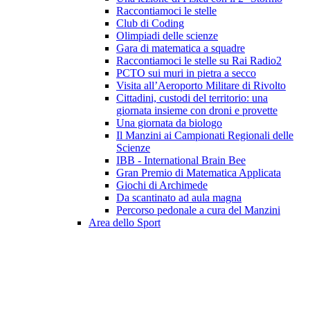
Raccontiamoci le stelle
Club di Coding
Olimpiadi delle scienze
Gara di matematica a squadre
Raccontiamoci le stelle su Rai Radio2
PCTO sui muri in pietra a secco
Visita all’Aeroporto Militare di Rivolto
Cittadini, custodi del territorio: una
giornata insieme con droni e provette
Una giornata da biologo
Il Manzini ai Campionati Regionali delle
Scienze
IBB - International Brain Bee
Gran Premio di Matematica Applicata
Giochi di Archimede
Da scantinato ad aula magna
Percorso pedonale a cura del Manzini
Area dello Sport