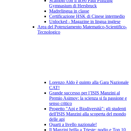
Scambio con il liceo Paul Pfinzing
Gymnasium di Hersbruck
Madrelingua in classe
Certificazione HSK di Cinese intermedio
Unlocked - Magazine in lingua inglese
Area del Potenziamento Matematico-Scientifico-
Tecnologico
Lorenzo Aldo è quinto alla Gara Nazionale
CAT!
Grande successo per l’ISIS Manzini al
Premio Asimov: la scienza si fa passione e
senso critico
Progetto "Api e Biodiversità": gli studenti
dell'ISIS Manzini alla scoperta del mondo
delle api
Quarti a livello nazionale!
Il Manzini brilla a Trieste: podio e Top 10