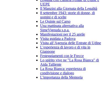
UEPE
Il Manzini alla Giornata della Legalità
8 settembre 1943: storie di donne, di
uomini e di scelte
Le Quinte sul Carso
Una mattinata alternativa alla
SimeVignuda s.p.a.
Manifestazioni per il 25 aprile
Visita guidata a Padova
Visita all’Agenzia delle Entrate di Udine
L’esperienza di lavoro e di vita in
Giappone
Festeggiamenti con le Frecce
Lo spirito vive ne "La Rosa Bianca" di
Aida Talliente
La Rosa Bianca: esperienza di
condivisione e dialogo
L'importanza della Memoria