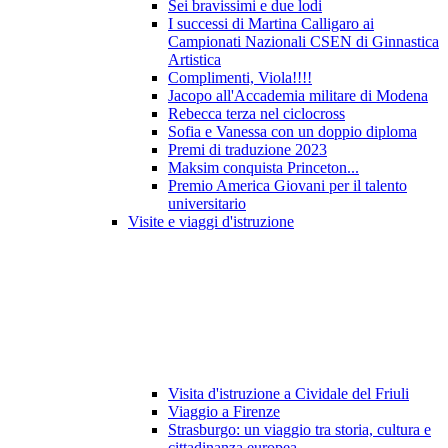
Sei bravissimi e due lodi
I successi di Martina Calligaro ai
Campionati Nazionali CSEN di Ginnastica
Artistica
Complimenti, Viola!!!!
Jacopo all'Accademia militare di Modena
Rebecca terza nel ciclocross
Sofia e Vanessa con un doppio diploma
Premi di traduzione 2023
Maksim conquista Princeton...
Premio America Giovani per il talento
universitario
Visite e viaggi d'istruzione
Visita d'istruzione a Cividale del Friuli
Viaggio a Firenze
Strasburgo: un viaggio tra storia, cultura e
cittadinanza europea