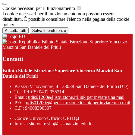
Cookie necessari per il funzionamento
I cookie necessari per il funzionamento non possono essere
disabilitati. È possibile consultare l'elenco nella pagina della cookie
policy.
Accetta tutti
Salva le preferenze
Istituto Statale Istruzione Superiore Vincenzo
Manzini San Daniele del Friuli
Contatti
Istituto Statale Istruzione Superiore Vincenzo Manzini San
Daniele del Friuli
Piazza IV novembre, 4 - 33038 San Daniele del Friuli (UD)
Tel:
Tel +39 0432 955214
Email:
udis01200e@istruzione.it
Link per inviare una mail
PEC:
udis01200e@pec.istruzione.it
Link per inviare una mail
C.F.: 94008390307
Codice Univoco Ufficio: UF11QJ
Info su sito web: sito@isismanzini.edu.it