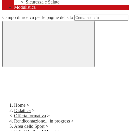
Sicurezza e Salute
Modulistica
Campo di ricerca per le pagine del sito
Home
>
Didattica
>
Offerta formativa
>
Rendicontazione... in progress
>
Area dello Sport
>