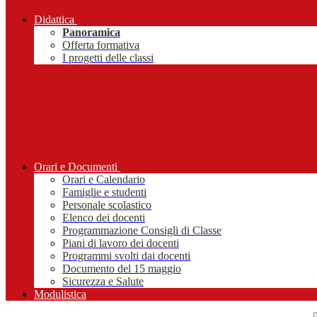
Didattica
Panoramica
Offerta formativa
I progetti delle classi
Orari e Documenti
Orari e Calendario
Famiglie e studenti
Personale scolastico
Elenco dei docenti
Programmazione Consigli di Classe
Piani di lavoro dei docenti
Programmi svolti dai docenti
Documento del 15 maggio
Sicurezza e Salute
Modulistica