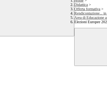
Home
>
Didattica
>
Offerta formativa
>
Rendicontazione... in
Area di Educazione al
Elezioni Europee 20