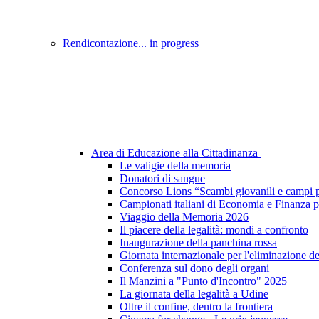
Rendicontazione... in progress
Area di Educazione alla Cittadinanza
Le valigie della memoria
Donatori di sangue
Concorso Lions “Scambi giovanili e campi p
Campionati italiani di Economia e Finanza p
Viaggio della Memoria 2026
Il piacere della legalità: mondi a confronto
Inaugurazione della panchina rossa
Giornata internazionale per l'eliminazione d
Conferenza sul dono degli organi
Il Manzini a "Punto d'Incontro" 2025
La giornata della legalità a Udine
Oltre il confine, dentro la frontiera