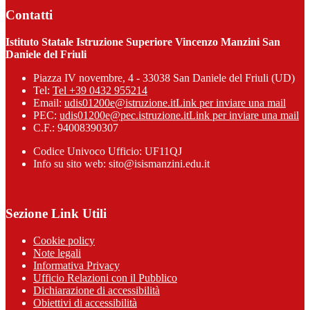
Contatti
Istituto Statale Istruzione Superiore Vincenzo Manzini San
Daniele del Friuli
Piazza IV novembre, 4 - 33038 San Daniele del Friuli (UD)
Tel:
Tel +39 0432 955214
Email:
udis01200e@istruzione.it
Link per inviare una mail
PEC:
udis01200e@pec.istruzione.it
Link per inviare una mail
C.F.: 94008390307
Codice Univoco Ufficio: UF11QJ
Info su sito web: sito@isismanzini.edu.it
Sezione Link Utili
Cookie policy
Note legali
Informativa Privacy
Ufficio Relazioni con il Pubblico
Dichiarazione di accessibilità
Obiettivi di accessibilità