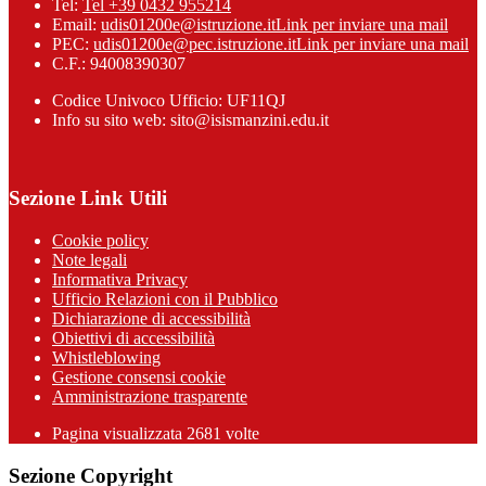
Tel:
Tel +39 0432 955214
Email:
udis01200e@istruzione.it
Link per inviare una mail
PEC:
udis01200e@pec.istruzione.it
Link per inviare una mail
C.F.: 94008390307
Codice Univoco Ufficio: UF11QJ
Info su sito web: sito@isismanzini.edu.it
Sezione Link Utili
Cookie policy
Note legali
Informativa Privacy
Ufficio Relazioni con il Pubblico
Dichiarazione di accessibilità
Obiettivi di accessibilità
Whistleblowing
Gestione consensi cookie
Amministrazione trasparente
Pagina visualizzata
2681
volte
Sezione Copyright