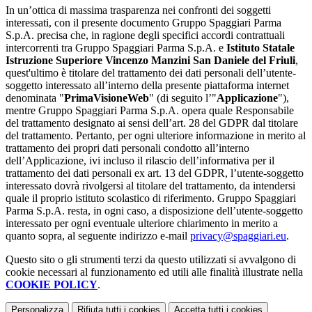
In un’ottica di massima trasparenza nei confronti dei soggetti
interessati, con il presente documento Gruppo Spaggiari Parma
S.p.A. precisa che, in ragione degli specifici accordi contrattuali
intercorrenti tra Gruppo Spaggiari Parma S.p.A. e
Istituto Statale
Istruzione Superiore Vincenzo Manzini San Daniele del Friuli
,
quest'ultimo è titolare del trattamento dei dati personali dell’utente-
soggetto interessato all’interno della presente piattaforma internet
denominata "
PrimaVisioneWeb
" (di seguito l’"
Applicazione
"),
mentre Gruppo Spaggiari Parma S.p.A. opera quale Responsabile
del trattamento designato ai sensi dell’art. 28 del GDPR dal titolare
del trattamento. Pertanto, per ogni ulteriore informazione in merito al
trattamento dei propri dati personali condotto all’interno
dell’Applicazione, ivi incluso il rilascio dell’informativa per il
trattamento dei dati personali ex art. 13 del GDPR, l’utente-soggetto
interessato dovrà rivolgersi al titolare del trattamento, da intendersi
quale il proprio istituto scolastico di riferimento. Gruppo Spaggiari
Parma S.p.A. resta, in ogni caso, a disposizione dell’utente-soggetto
interessato per ogni eventuale ulteriore chiarimento in merito a
quanto sopra, al seguente indirizzo e-mail
privacy@spaggiari.eu
.
Questo sito o gli strumenti terzi da questo utilizzati si avvalgono di
cookie necessari al funzionamento ed utili alle finalità illustrate nella
COOKIE POLICY
.
Personalizza
Rifiuta tutti
i cookies
Accetta tutti
i cookies