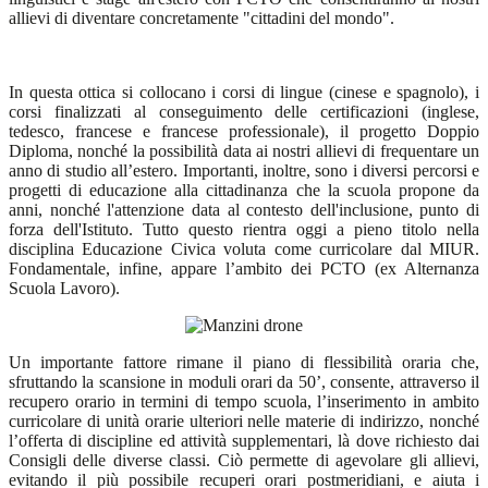
allievi di diventare concretamente "cittadini del mondo".
In questa ottica si collocano i corsi di lingue (cinese e spagnolo), i
corsi finalizzati al conseguimento delle certificazioni (inglese,
tedesco, francese e francese professionale), il progetto Doppio
Diploma, nonché la possibilità data ai nostri allievi di frequentare un
anno di studio all’estero. Importanti, inoltre, sono i diversi percorsi e
progetti di educazione alla cittadinanza che la scuola propone da
anni, nonché l'attenzione data al contesto dell'inclusione, punto di
forza dell'Istituto. Tutto questo rientra oggi a pieno titolo nella
disciplina Educazione Civica voluta come curricolare dal MIUR.
Fondamentale, infine, appare l’ambito dei PCTO (ex Alternanza
Scuola Lavoro).
Un importante fattore rimane il piano di flessibilità oraria che,
sfruttando la scansione in moduli orari da 50’, consente, attraverso il
recupero orario in termini di tempo scuola, l’inserimento in ambito
curricolare di unità orarie ulteriori nelle materie di indirizzo, nonché
l’offerta di discipline ed attività supplementari, là dove richiesto dai
Consigli delle diverse classi. Ciò permette di agevolare gli allievi,
evitando il più possibile recuperi orari postmeridiani, e aiuta i