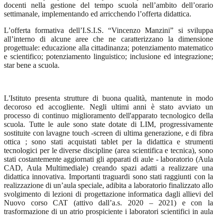
docenti nella gestione del tempo scuola nell’ambito dell’orario
settimanale, implementando ed arricchendo l’offerta didattica.
L’offerta formativa dell’I.S.I.S. “Vincenzo Manzini” si sviluppa
all’interno di alcune aree che ne caratterizzano la dimensione
progettuale: educazione alla cittadinanza; potenziamento matematico
e scientifico; potenziamento linguistico; inclusione ed integrazione;
star bene a scuola.
L'Istituto presenta strutture di buona qualità, mantenute in modo
decoroso ed accogliente. Negli ultimi anni è stato avviato un
processo di continuo miglioramento dell'apparato tecnologico della
scuola. Tutte le aule sono state dotate di LIM, progressivamente
sostituite con lavagne touch -screen di ultima generazione, e di fibra
ottica ; sono stati acquistati tablet per la didattica e strumenti
tecnologici per le diverse discipline (area scientifica e tecnica), sono
stati costantemente aggiornati gli apparati di aule - laboratorio (Aula
CAD, Aula Multimediale) creando spazi adatti a realizzare una
didattica innovativa. Importanti traguardi sono stati raggiunti con la
realizzazione di un’aula speciale, adibita a laboratorio finalizzato allo
svolgimento di lezioni di progettazione informatica dagli allievi del
Nuovo corso CAT (attivo dall’a.s. 2020 – 2021) e con la
trasformazione di un atrio prospiciente i laboratori scientifici in aula