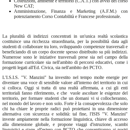
Costruzioni, ambiente e territorio (C.A.T.) con avvio del corso
New CAT;
Amministrazione, Finanza e Marketing (A.F.M.) con
potenziamento Corso Contabilità e Francese professionale.
La pluralità di indirizzi concentrati in un'unica realtà scolastica
costituisce una ricchezza straordinaria, per la possibilità data agli
studenti di collaborare tra loro, sviluppando competenze trasversali e
beneficiando di un corpo docente spesso distribuito su più indirizzi.
Numerose sono le iniziative trasversali prese sia nel campo della
formazione curricolare sia nell'ambito di percorsi educativi, come i
progetti legati all'Ed. Civica, sia nell'ambito dei PCTO.
L'I.S.I.S. "V. Manzini" ha investito nel tempo molte energie per
diventare una voce di sensibile valore all'interno del territorio in cui
si colloca. Oggi si tratta di una realtà affermata, a cui gli enti
territoriali fanno riferimento, e che
vuole ascoltare le esigenze del
territorio, per formare studenti che un domani vi si collocheranno,
nel mondo del lavoro e non solo. Forte è la consapevolezza che solo
chi ha chiare le proprie radici può proiettarsi in una dimensione
alternativa con sicurezza e solidità: tal fine, l'ISIS "V. Manzini"
investe ampiamente nella formazione linguistica, chiave di accesso
alla dimensione globale, e propone viaggi d'istruzione, scambi
linguistici e stage all'estero con PCTO che consentiranno ai nostri