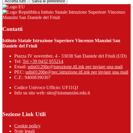
Accetta tutti
Salva le preferenze
Istituto Statale Istruzione Superiore Vincenzo
Manzini San Daniele del Friuli
Contatti
Istituto Statale Istruzione Superiore Vincenzo Manzini San
Daniele del Friuli
Piazza IV novembre, 4 - 33038 San Daniele del Friuli (UD)
Tel:
Tel +39 0432 955214
Email:
udis01200e@istruzione.it
Link per inviare una mail
PEC:
udis01200e@pec.istruzione.it
Link per inviare una mail
C.F.: 94008390307
Codice Univoco Ufficio: UF11QJ
Info su sito web: sito@isismanzini.edu.it
Sezione Link Utili
Cookie policy
Note legali