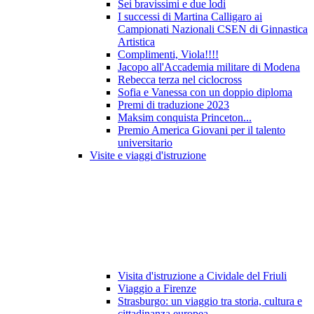
Sei bravissimi e due lodi
I successi di Martina Calligaro ai
Campionati Nazionali CSEN di Ginnastica
Artistica
Complimenti, Viola!!!!
Jacopo all'Accademia militare di Modena
Rebecca terza nel ciclocross
Sofia e Vanessa con un doppio diploma
Premi di traduzione 2023
Maksim conquista Princeton...
Premio America Giovani per il talento
universitario
Visite e viaggi d'istruzione
Visita d'istruzione a Cividale del Friuli
Viaggio a Firenze
Strasburgo: un viaggio tra storia, cultura e
cittadinanza europea