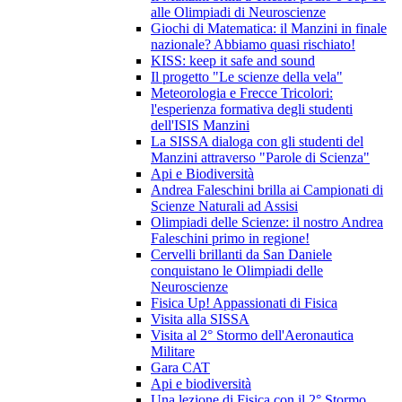
alle Olimpiadi di Neuroscienze
Giochi di Matematica: il Manzini in finale
nazionale? Abbiamo quasi rischiato!
KISS: keep it safe and sound
Il progetto "Le scienze della vela"
Meteorologia e Frecce Tricolori:
l'esperienza formativa degli studenti
dell'ISIS Manzini
La SISSA dialoga con gli studenti del
Manzini attraverso "Parole di Scienza"
Api e Biodiversità
Andrea Faleschini brilla ai Campionati di
Scienze Naturali ad Assisi
Olimpiadi delle Scienze: il nostro Andrea
Faleschini primo in regione!
Cervelli brillanti da San Daniele
conquistano le Olimpiadi delle
Neuroscienze
Fisica Up! Appassionati di Fisica
Visita alla SISSA
Visita al 2° Stormo dell'Aeronautica
Militare
Gara CAT
Api e biodiversità
Una lezione di Fisica con il 2° Stormo