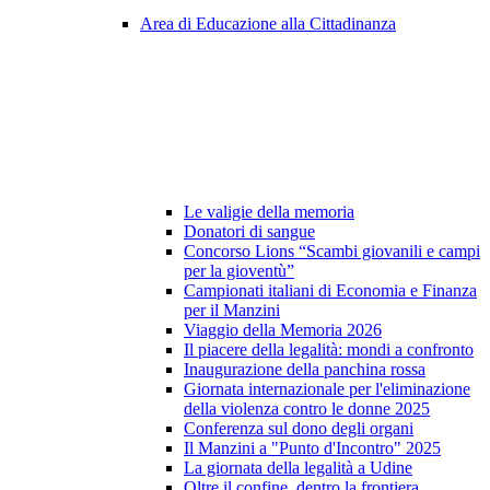
Area di Educazione alla Cittadinanza
Le valigie della memoria
Donatori di sangue
Concorso Lions “Scambi giovanili e campi
per la gioventù”
Campionati italiani di Economia e Finanza
per il Manzini
Viaggio della Memoria 2026
Il piacere della legalità: mondi a confronto
Inaugurazione della panchina rossa
Giornata internazionale per l'eliminazione
della violenza contro le donne 2025
Conferenza sul dono degli organi
Il Manzini a "Punto d'Incontro" 2025
La giornata della legalità a Udine
Oltre il confine, dentro la frontiera