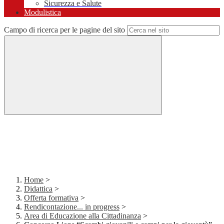
Sicurezza e Salute
Modulistica
Campo di ricerca per le pagine del sito
Home
>
Didattica
>
Offerta formativa
>
Rendicontazione... in progress
>
Area di Educazione alla Cittadinanza
>