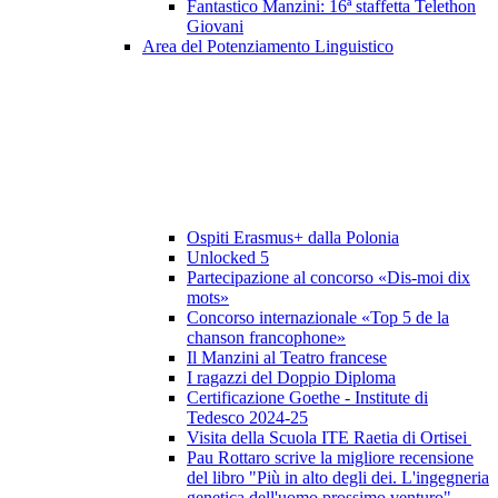
Fantastico Manzini: 16ª staffetta Telethon
Giovani
Area del Potenziamento Linguistico
Ospiti Erasmus+ dalla Polonia
Unlocked 5
Partecipazione al concorso «Dis-moi dix
mots»
Concorso internazionale «Top 5 de la
chanson francophone»
Il Manzini al Teatro francese
I ragazzi del Doppio Diploma
Certificazione Goethe - Institute di
Tedesco 2024-25
Visita della Scuola ITE Raetia di Ortisei
Pau Rottaro scrive la migliore recensione
del libro "Più in alto degli dei. L'ingegneria
genetica dell'uomo prossimo venturo"