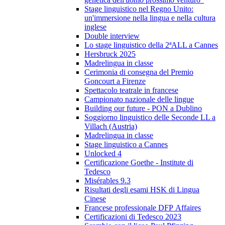
Stage linguistico nel Regno Unito:
un'immersione nella lingua e nella cultura
inglese
Double interview
Lo stage linguistico della 2ªALL a Cannes
Hersbruck 2025
Madrelingua in classe
Cerimonia di consegna del Premio
Goncourt a Firenze
Spettacolo teatrale in francese
Campionato nazionale delle lingue
Building our future - PON a Dublino
Soggiorno linguistico delle Seconde LL a
Villach (Austria)
Madrelingua in classe
Stage linguistico a Cannes
Unlocked 4
Certificazione Goethe - Institute di
Tedesco
Misérables 9.3
Risultati degli esami HSK di Lingua
Cinese
Francese professionale DFP Affaires
Certificazioni di Tedesco 2023