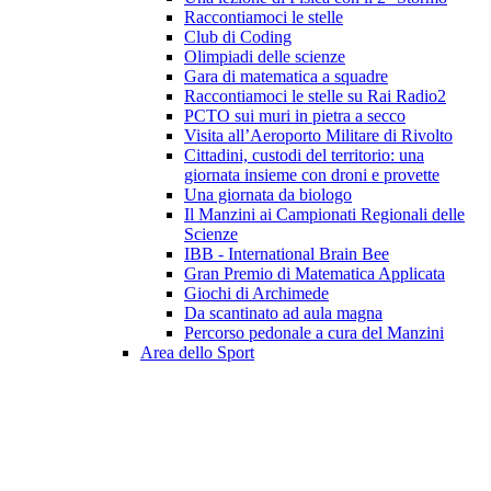
Raccontiamoci le stelle
Club di Coding
Olimpiadi delle scienze
Gara di matematica a squadre
Raccontiamoci le stelle su Rai Radio2
PCTO sui muri in pietra a secco
Visita all’Aeroporto Militare di Rivolto
Cittadini, custodi del territorio: una
giornata insieme con droni e provette
Una giornata da biologo
Il Manzini ai Campionati Regionali delle
Scienze
IBB - International Brain Bee
Gran Premio di Matematica Applicata
Giochi di Archimede
Da scantinato ad aula magna
Percorso pedonale a cura del Manzini
Area dello Sport