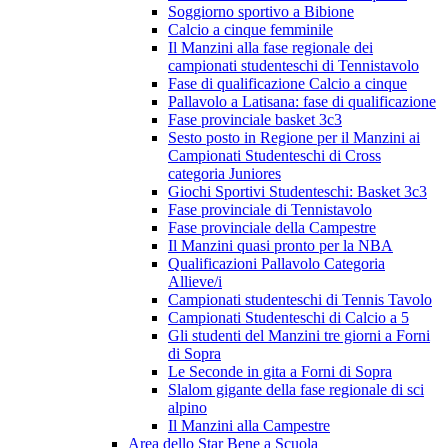
Soggiorno sportivo a Bibione
Calcio a cinque femminile
Il Manzini alla fase regionale dei
campionati studenteschi di Tennistavolo
Fase di qualificazione Calcio a cinque
Pallavolo a Latisana: fase di qualificazione
Fase provinciale basket 3c3
Sesto posto in Regione per il Manzini ai
Campionati Studenteschi di Cross
categoria Juniores
Giochi Sportivi Studenteschi: Basket 3c3
Fase provinciale di Tennistavolo
Fase provinciale della Campestre
Il Manzini quasi pronto per la NBA
Qualificazioni Pallavolo Categoria
Allieve/i
Campionati studenteschi di Tennis Tavolo
Campionati Studenteschi di Calcio a 5
Gli studenti del Manzini tre giorni a Forni
di Sopra
Le Seconde in gita a Forni di Sopra
Slalom gigante della fase regionale di sci
alpino
Il Manzini alla Campestre
Area dello Star Bene a Scuola