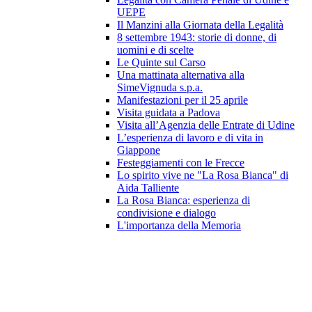
UEPE
Il Manzini alla Giornata della Legalità
8 settembre 1943: storie di donne, di
uomini e di scelte
Le Quinte sul Carso
Una mattinata alternativa alla
SimeVignuda s.p.a.
Manifestazioni per il 25 aprile
Visita guidata a Padova
Visita all’Agenzia delle Entrate di Udine
L’esperienza di lavoro e di vita in
Giappone
Festeggiamenti con le Frecce
Lo spirito vive ne "La Rosa Bianca" di
Aida Talliente
La Rosa Bianca: esperienza di
condivisione e dialogo
L'importanza della Memoria