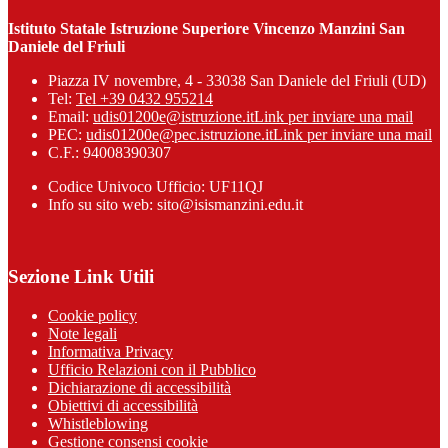
Istituto Statale Istruzione Superiore Vincenzo Manzini San
Daniele del Friuli
Piazza IV novembre, 4 - 33038 San Daniele del Friuli (UD)
Tel:
Tel +39 0432 955214
Email:
udis01200e@istruzione.it
Link per inviare una mail
PEC:
udis01200e@pec.istruzione.it
Link per inviare una mail
C.F.: 94008390307
Codice Univoco Ufficio: UF11QJ
Info su sito web: sito@isismanzini.edu.it
Sezione Link Utili
Cookie policy
Note legali
Informativa Privacy
Ufficio Relazioni con il Pubblico
Dichiarazione di accessibilità
Obiettivi di accessibilità
Whistleblowing
Gestione consensi cookie