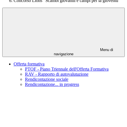
Concorso Lions “Scambi giovanili e campi per la gioventù”
Menu di
navigazione
Offerta formativa
PTOF - Piano Triennale dell'Offerta Formativa
RAV - Rapporto di autovalutazione
Rendicontazione sociale
Rendicontazione... in progress