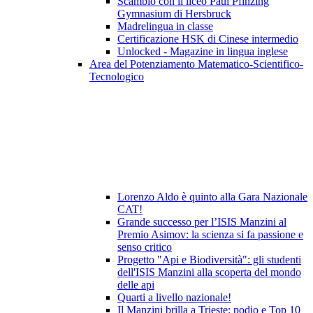
Scambio con il liceo Paul Pfinzing
Gymnasium di Hersbruck
Madrelingua in classe
Certificazione HSK di Cinese intermedio
Unlocked - Magazine in lingua inglese
Area del Potenziamento Matematico-Scientifico-
Tecnologico
Lorenzo Aldo è quinto alla Gara Nazionale
CAT!
Grande successo per l’ISIS Manzini al
Premio Asimov: la scienza si fa passione e
senso critico
Progetto "Api e Biodiversità": gli studenti
dell'ISIS Manzini alla scoperta del mondo
delle api
Quarti a livello nazionale!
Il Manzini brilla a Trieste: podio e Top 10