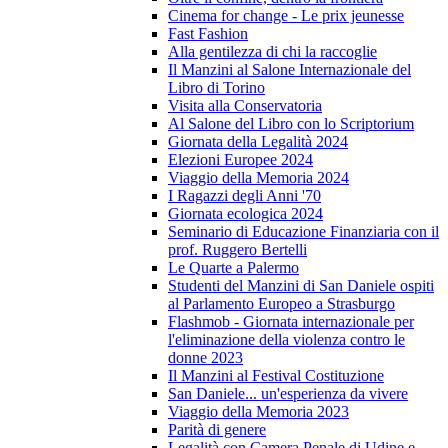
Cinema for change - Le prix jeunesse
Fast Fashion
Alla gentilezza di chi la raccoglie
Il Manzini al Salone Internazionale del
Libro di Torino
Visita alla Conservatoria
Al Salone del Libro con lo Scriptorium
Giornata della Legalità 2024
Elezioni Europee 2024
Viaggio della Memoria 2024
I Ragazzi degli Anni '70
Giornata ecologica 2024
Seminario di Educazione Finanziaria con il
prof. Ruggero Bertelli
Le Quarte a Palermo
Studenti del Manzini di San Daniele ospiti
al Parlamento Europeo a Strasburgo
Flashmob - Giornata internazionale per
l'eliminazione della violenza contro le
donne 2023
Il Manzini al Festival Costituzione
San Daniele... un'esperienza da vivere
Viaggio della Memoria 2023
Parità di genere
Legalità con Camera Penale di Udine e