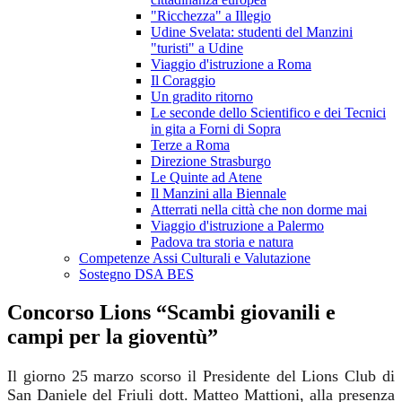
"Ricchezza" a Illegio
Udine Svelata: studenti del Manzini
"turisti" a Udine
Viaggio d'istruzione a Roma
Il Coraggio
Un gradito ritorno
Le seconde dello Scientifico e dei Tecnici
in gita a Forni di Sopra
Terze a Roma
Direzione Strasburgo
Le Quinte ad Atene
Il Manzini alla Biennale
Atterrati nella città che non dorme mai
Viaggio d'istruzione a Palermo
Padova tra storia e natura
Competenze Assi Culturali e Valutazione
Sostegno DSA BES
Concorso Lions “Scambi giovanili e
campi per la gioventù”
Il giorno 25 marzo scorso il Presidente del Lions Club di
San Daniele del Friuli dott. Matteo Mattioni, alla presenza