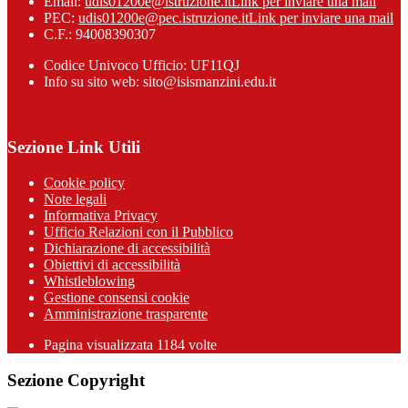
Email:
udis01200e@istruzione.it
Link per inviare una mail
PEC:
udis01200e@pec.istruzione.it
Link per inviare una mail
C.F.: 94008390307
Codice Univoco Ufficio: UF11QJ
Info su sito web: sito@isismanzini.edu.it
Sezione Link Utili
Cookie policy
Note legali
Informativa Privacy
Ufficio Relazioni con il Pubblico
Dichiarazione di accessibilità
Obiettivi di accessibilità
Whistleblowing
Gestione consensi cookie
Amministrazione trasparente
Pagina visualizzata
1184
volte
Sezione Copyright