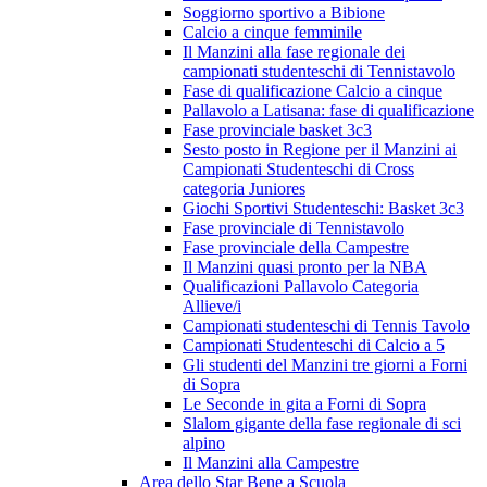
Soggiorno sportivo a Bibione
Calcio a cinque femminile
Il Manzini alla fase regionale dei
campionati studenteschi di Tennistavolo
Fase di qualificazione Calcio a cinque
Pallavolo a Latisana: fase di qualificazione
Fase provinciale basket 3c3
Sesto posto in Regione per il Manzini ai
Campionati Studenteschi di Cross
categoria Juniores
Giochi Sportivi Studenteschi: Basket 3c3
Fase provinciale di Tennistavolo
Fase provinciale della Campestre
Il Manzini quasi pronto per la NBA
Qualificazioni Pallavolo Categoria
Allieve/i
Campionati studenteschi di Tennis Tavolo
Campionati Studenteschi di Calcio a 5
Gli studenti del Manzini tre giorni a Forni
di Sopra
Le Seconde in gita a Forni di Sopra
Slalom gigante della fase regionale di sci
alpino
Il Manzini alla Campestre
Area dello Star Bene a Scuola