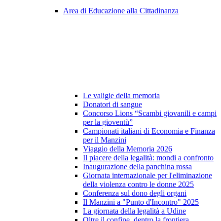
Area di Educazione alla Cittadinanza
Le valigie della memoria
Donatori di sangue
Concorso Lions “Scambi giovanili e campi
per la gioventù”
Campionati italiani di Economia e Finanza
per il Manzini
Viaggio della Memoria 2026
Il piacere della legalità: mondi a confronto
Inaugurazione della panchina rossa
Giornata internazionale per l'eliminazione
della violenza contro le donne 2025
Conferenza sul dono degli organi
Il Manzini a "Punto d'Incontro" 2025
La giornata della legalità a Udine
Oltre il confine, dentro la frontiera