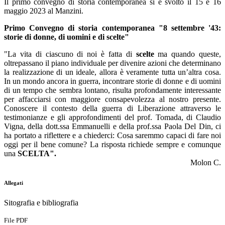
Il primo convegno di storia contemporanea si è svolto il 15 e 16
maggio 2023 al Manzini.
Primo Convegno di storia contemporanea "8 settembre '43:
storie di donne, di uomini e di scelte"
"
La vita di ciascuno di noi è fatta di
scelte
ma quando queste,
oltrepassano il piano individuale per divenire azioni che determinano
la realizzazione di un ideale, allora è veramente tutta un’altra cosa.
In un mondo ancora in guerra, incontrare storie di donne e di uomini
di un tempo che sembra lontano, risulta profondamente interessante
per affacciarsi con maggiore consapevolezza al nostro presente.
Conoscere il contesto della guerra di Liberazione attraverso le
testimonianze e gli approfondimenti del prof. Tomada, di Claudio
Vigna, della dott.ssa Emmanuelli e della prof.ssa Paola Del Din, ci
ha portato a riflettere e a chiederci: Cosa saremmo
capaci di fare noi
oggi per il bene comune? La risposta richiede sempre e comunque
una
SCELTA".
Molon C.
Allegati
Sitografia e bibliografia
File PDF