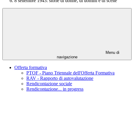
8 settembre 1943: storie di donne, di uomini e di scelte
Menu di
navigazione
Offerta formativa
PTOF - Piano Triennale dell'Offerta Formativa
RAV - Rapporto di autovalutazione
Rendicontazione sociale
Rendicontazione... in progress