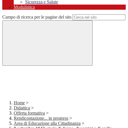
Sicurezza e Salute
Modulistica
Campo di ricerca per le pagine del sito
Home
>
Didattica
>
Offerta formativa
>
Rendicontazione... in progress
>
Area di Educazione alla Cittadinanza
>