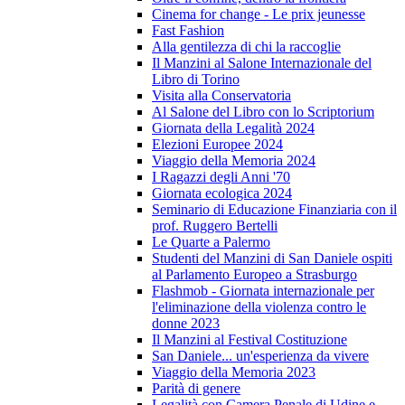
Cinema for change - Le prix jeunesse
Fast Fashion
Alla gentilezza di chi la raccoglie
Il Manzini al Salone Internazionale del
Libro di Torino
Visita alla Conservatoria
Al Salone del Libro con lo Scriptorium
Giornata della Legalità 2024
Elezioni Europee 2024
Viaggio della Memoria 2024
I Ragazzi degli Anni '70
Giornata ecologica 2024
Seminario di Educazione Finanziaria con il
prof. Ruggero Bertelli
Le Quarte a Palermo
Studenti del Manzini di San Daniele ospiti
al Parlamento Europeo a Strasburgo
Flashmob - Giornata internazionale per
l'eliminazione della violenza contro le
donne 2023
Il Manzini al Festival Costituzione
San Daniele... un'esperienza da vivere
Viaggio della Memoria 2023
Parità di genere
Legalità con Camera Penale di Udine e