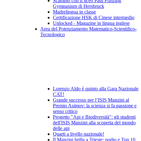
Scambio con il liceo Paul Pfinzing
Gymnasium di Hersbruck
Madrelingua in classe
Certificazione HSK di Cinese intermedio
Unlocked - Magazine in lingua inglese
Area del Potenziamento Matematico-Scientifico-
Tecnologico
Lorenzo Aldo è quinto alla Gara Nazionale
CAT!
Grande successo per l’ISIS Manzini al
Premio Asimov: la scienza si fa passione e
senso critico
Progetto "Api e Biodiversità": gli studenti
dell'ISIS Manzini alla scoperta del mondo
delle api
Quarti a livello nazionale!
Il Manzini brilla a Trieste: podio e Top 10