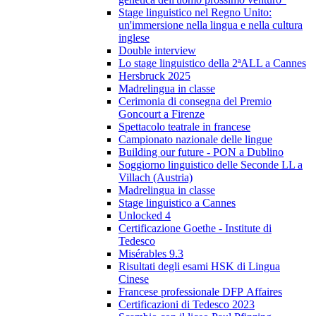
Stage linguistico nel Regno Unito:
un'immersione nella lingua e nella cultura
inglese
Double interview
Lo stage linguistico della 2ªALL a Cannes
Hersbruck 2025
Madrelingua in classe
Cerimonia di consegna del Premio
Goncourt a Firenze
Spettacolo teatrale in francese
Campionato nazionale delle lingue
Building our future - PON a Dublino
Soggiorno linguistico delle Seconde LL a
Villach (Austria)
Madrelingua in classe
Stage linguistico a Cannes
Unlocked 4
Certificazione Goethe - Institute di
Tedesco
Misérables 9.3
Risultati degli esami HSK di Lingua
Cinese
Francese professionale DFP Affaires
Certificazioni di Tedesco 2023