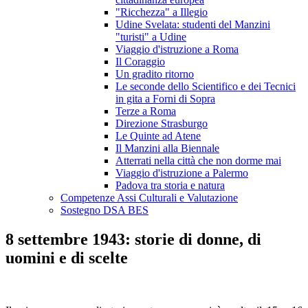
"Ricchezza" a Illegio
Udine Svelata: studenti del Manzini
"turisti" a Udine
Viaggio d'istruzione a Roma
Il Coraggio
Un gradito ritorno
Le seconde dello Scientifico e dei Tecnici
in gita a Forni di Sopra
Terze a Roma
Direzione Strasburgo
Le Quinte ad Atene
Il Manzini alla Biennale
Atterrati nella città che non dorme mai
Viaggio d'istruzione a Palermo
Padova tra storia e natura
Competenze Assi Culturali e Valutazione
Sostegno DSA BES
8 settembre 1943: storie di donne, di
uomini e di scelte