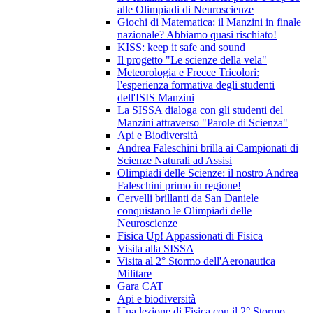
alle Olimpiadi di Neuroscienze
Giochi di Matematica: il Manzini in finale
nazionale? Abbiamo quasi rischiato!
KISS: keep it safe and sound
Il progetto "Le scienze della vela"
Meteorologia e Frecce Tricolori:
l'esperienza formativa degli studenti
dell'ISIS Manzini
La SISSA dialoga con gli studenti del
Manzini attraverso "Parole di Scienza"
Api e Biodiversità
Andrea Faleschini brilla ai Campionati di
Scienze Naturali ad Assisi
Olimpiadi delle Scienze: il nostro Andrea
Faleschini primo in regione!
Cervelli brillanti da San Daniele
conquistano le Olimpiadi delle
Neuroscienze
Fisica Up! Appassionati di Fisica
Visita alla SISSA
Visita al 2° Stormo dell'Aeronautica
Militare
Gara CAT
Api e biodiversità
Una lezione di Fisica con il 2° Stormo