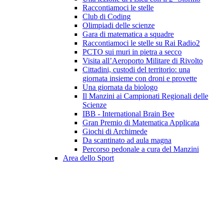
Raccontiamoci le stelle
Club di Coding
Olimpiadi delle scienze
Gara di matematica a squadre
Raccontiamoci le stelle su Rai Radio2
PCTO sui muri in pietra a secco
Visita all’Aeroporto Militare di Rivolto
Cittadini, custodi del territorio: una
giornata insieme con droni e provette
Una giornata da biologo
Il Manzini ai Campionati Regionali delle
Scienze
IBB - International Brain Bee
Gran Premio di Matematica Applicata
Giochi di Archimede
Da scantinato ad aula magna
Percorso pedonale a cura del Manzini
Area dello Sport