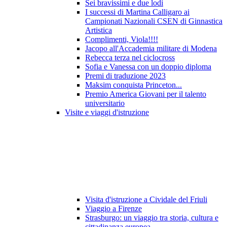
Sei bravissimi e due lodi
I successi di Martina Calligaro ai
Campionati Nazionali CSEN di Ginnastica
Artistica
Complimenti, Viola!!!!
Jacopo all'Accademia militare di Modena
Rebecca terza nel ciclocross
Sofia e Vanessa con un doppio diploma
Premi di traduzione 2023
Maksim conquista Princeton...
Premio America Giovani per il talento
universitario
Visite e viaggi d'istruzione
Visita d'istruzione a Cividale del Friuli
Viaggio a Firenze
Strasburgo: un viaggio tra storia, cultura e
cittadinanza europea