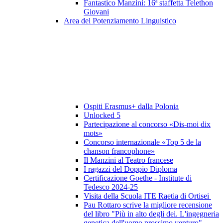
Fantastico Manzini: 16ª staffetta Telethon
Giovani
Area del Potenziamento Linguistico
Ospiti Erasmus+ dalla Polonia
Unlocked 5
Partecipazione al concorso «Dis-moi dix
mots»
Concorso internazionale «Top 5 de la
chanson francophone»
Il Manzini al Teatro francese
I ragazzi del Doppio Diploma
Certificazione Goethe - Institute di
Tedesco 2024-25
Visita della Scuola ITE Raetia di Ortisei
Pau Rottaro scrive la migliore recensione
del libro "Più in alto degli dei. L'ingegneria
genetica dell'uomo prossimo venturo"