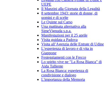
UEPE
Il Manzini alla Giornata della Legalità
8 settembre 1943: storie di donne, di
uomini e di scelte
Le Quinte sul Carso
Una mattinata alternativa alla
SimeVignuda s.p.a.
Manifestazioni per il 25 aprile
Visita guidata a Padova
Visita all’Agenzia delle Entrate di Udine
L’esperienza di lavoro e di vita in
Giappone
Festeggiamenti con le Frecce
Lo spirito vive ne "La Rosa Bianca" di
Aida Talliente
La Rosa Bianca: esperienza di
condivisione e dialogo
L'importanza della Memoria