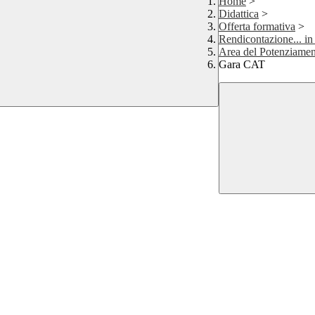
Home
>
Didattica
>
Offerta formativa
>
Rendicontazione... in
Area del Potenziamen
Gara CAT