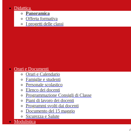
Didattica
Panoramica
Offerta formativa
I progetti delle classi
Orari e Documenti
Orari e Calendario
Famiglie e studenti
Personale scolastico
Elenco dei docenti
Programmazione Consigli di Classe
Piani di lavoro dei docenti
Programmi svolti dai docenti
Documento del 15 maggio
Sicurezza e Salute
Modulistica