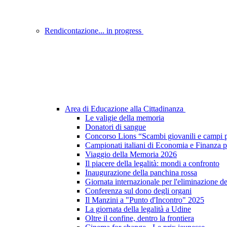
Rendicontazione... in progress
Area di Educazione alla Cittadinanza
Le valigie della memoria
Donatori di sangue
Concorso Lions “Scambi giovanili e campi p
Campionati italiani di Economia e Finanza p
Viaggio della Memoria 2026
Il piacere della legalità: mondi a confronto
Inaugurazione della panchina rossa
Giornata internazionale per l'eliminazione d
Conferenza sul dono degli organi
Il Manzini a "Punto d'Incontro" 2025
La giornata della legalità a Udine
Oltre il confine, dentro la frontiera