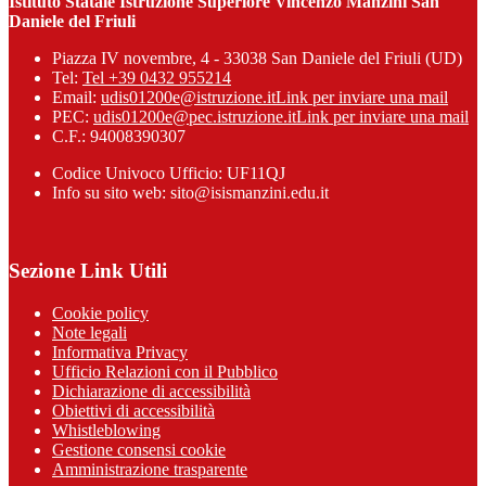
Istituto Statale Istruzione Superiore Vincenzo Manzini San
Daniele del Friuli
Piazza IV novembre, 4 - 33038 San Daniele del Friuli (UD)
Tel:
Tel +39 0432 955214
Email:
udis01200e@istruzione.it
Link per inviare una mail
PEC:
udis01200e@pec.istruzione.it
Link per inviare una mail
C.F.: 94008390307
Codice Univoco Ufficio: UF11QJ
Info su sito web: sito@isismanzini.edu.it
Sezione Link Utili
Cookie policy
Note legali
Informativa Privacy
Ufficio Relazioni con il Pubblico
Dichiarazione di accessibilità
Obiettivi di accessibilità
Whistleblowing
Gestione consensi cookie
Amministrazione trasparente