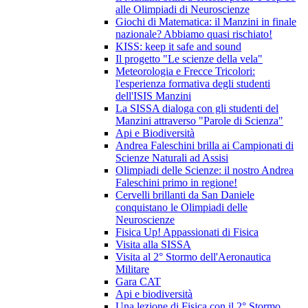
alle Olimpiadi di Neuroscienze
Giochi di Matematica: il Manzini in finale
nazionale? Abbiamo quasi rischiato!
KISS: keep it safe and sound
Il progetto "Le scienze della vela"
Meteorologia e Frecce Tricolori:
l'esperienza formativa degli studenti
dell'ISIS Manzini
La SISSA dialoga con gli studenti del
Manzini attraverso "Parole di Scienza"
Api e Biodiversità
Andrea Faleschini brilla ai Campionati di
Scienze Naturali ad Assisi
Olimpiadi delle Scienze: il nostro Andrea
Faleschini primo in regione!
Cervelli brillanti da San Daniele
conquistano le Olimpiadi delle
Neuroscienze
Fisica Up! Appassionati di Fisica
Visita alla SISSA
Visita al 2° Stormo dell'Aeronautica
Militare
Gara CAT
Api e biodiversità
Una lezione di Fisica con il 2° Stormo