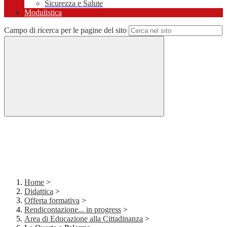
Sicurezza e Salute
Modulistica
Campo di ricerca per le pagine del sito
Home
>
Didattica
>
Offerta formativa
>
Rendicontazione... in progress
>
Area di Educazione alla Cittadinanza
>