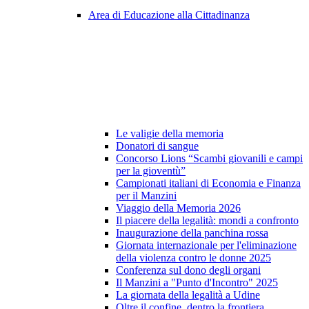
Area di Educazione alla Cittadinanza
Le valigie della memoria
Donatori di sangue
Concorso Lions “Scambi giovanili e campi
per la gioventù”
Campionati italiani di Economia e Finanza
per il Manzini
Viaggio della Memoria 2026
Il piacere della legalità: mondi a confronto
Inaugurazione della panchina rossa
Giornata internazionale per l'eliminazione
della violenza contro le donne 2025
Conferenza sul dono degli organi
Il Manzini a "Punto d'Incontro" 2025
La giornata della legalità a Udine
Oltre il confine, dentro la frontiera