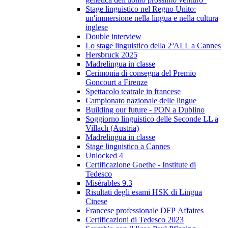
Stage linguistico nel Regno Unito:
un'immersione nella lingua e nella cultura
inglese
Double interview
Lo stage linguistico della 2ªALL a Cannes
Hersbruck 2025
Madrelingua in classe
Cerimonia di consegna del Premio
Goncourt a Firenze
Spettacolo teatrale in francese
Campionato nazionale delle lingue
Building our future - PON a Dublino
Soggiorno linguistico delle Seconde LL a
Villach (Austria)
Madrelingua in classe
Stage linguistico a Cannes
Unlocked 4
Certificazione Goethe - Institute di
Tedesco
Misérables 9.3
Risultati degli esami HSK di Lingua
Cinese
Francese professionale DFP Affaires
Certificazioni di Tedesco 2023