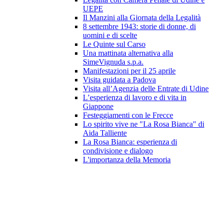
UEPE
Il Manzini alla Giornata della Legalità
8 settembre 1943: storie di donne, di
uomini e di scelte
Le Quinte sul Carso
Una mattinata alternativa alla
SimeVignuda s.p.a.
Manifestazioni per il 25 aprile
Visita guidata a Padova
Visita all’Agenzia delle Entrate di Udine
L’esperienza di lavoro e di vita in
Giappone
Festeggiamenti con le Frecce
Lo spirito vive ne "La Rosa Bianca" di
Aida Talliente
La Rosa Bianca: esperienza di
condivisione e dialogo
L'importanza della Memoria