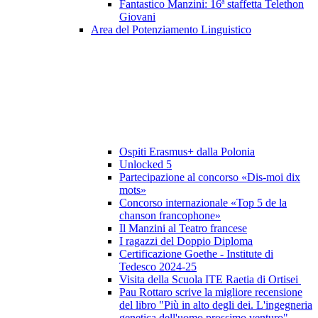
Fantastico Manzini: 16ª staffetta Telethon
Giovani
Area del Potenziamento Linguistico
Ospiti Erasmus+ dalla Polonia
Unlocked 5
Partecipazione al concorso «Dis-moi dix
mots»
Concorso internazionale «Top 5 de la
chanson francophone»
Il Manzini al Teatro francese
I ragazzi del Doppio Diploma
Certificazione Goethe - Institute di
Tedesco 2024-25
Visita della Scuola ITE Raetia di Ortisei
Pau Rottaro scrive la migliore recensione
del libro "Più in alto degli dei. L'ingegneria
genetica dell'uomo prossimo venturo"