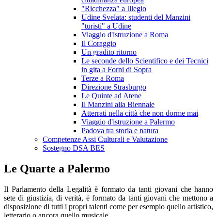
"Ricchezza" a Illegio
Udine Svelata: studenti del Manzini
"turisti" a Udine
Viaggio d'istruzione a Roma
Il Coraggio
Un gradito ritorno
Le seconde dello Scientifico e dei Tecnici
in gita a Forni di Sopra
Terze a Roma
Direzione Strasburgo
Le Quinte ad Atene
Il Manzini alla Biennale
Atterrati nella città che non dorme mai
Viaggio d'istruzione a Palermo
Padova tra storia e natura
Competenze Assi Culturali e Valutazione
Sostegno DSA BES
Le Quarte a Palermo
Il Parlamento della Legalità è formato da tanti giovani che hanno
sete di giustizia, di verità, è formato da tanti giovani che mettono a
disposizione di tutti i propri talenti come per esempio quello artistico,
letterario o ancora quello musicale.