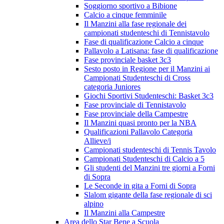
Soggiorno sportivo a Bibione
Calcio a cinque femminile
Il Manzini alla fase regionale dei
campionati studenteschi di Tennistavolo
Fase di qualificazione Calcio a cinque
Pallavolo a Latisana: fase di qualificazione
Fase provinciale basket 3c3
Sesto posto in Regione per il Manzini ai
Campionati Studenteschi di Cross
categoria Juniores
Giochi Sportivi Studenteschi: Basket 3c3
Fase provinciale di Tennistavolo
Fase provinciale della Campestre
Il Manzini quasi pronto per la NBA
Qualificazioni Pallavolo Categoria
Allieve/i
Campionati studenteschi di Tennis Tavolo
Campionati Studenteschi di Calcio a 5
Gli studenti del Manzini tre giorni a Forni
di Sopra
Le Seconde in gita a Forni di Sopra
Slalom gigante della fase regionale di sci
alpino
Il Manzini alla Campestre
Area dello Star Bene a Scuola