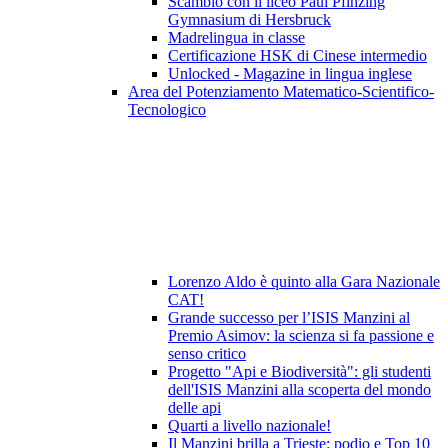
Scambio con il liceo Paul Pfinzing
Gymnasium di Hersbruck
Madrelingua in classe
Certificazione HSK di Cinese intermedio
Unlocked - Magazine in lingua inglese
Area del Potenziamento Matematico-Scientifico-
Tecnologico
Lorenzo Aldo è quinto alla Gara Nazionale
CAT!
Grande successo per l’ISIS Manzini al
Premio Asimov: la scienza si fa passione e
senso critico
Progetto "Api e Biodiversità": gli studenti
dell'ISIS Manzini alla scoperta del mondo
delle api
Quarti a livello nazionale!
Il Manzini brilla a Trieste: podio e Top 10