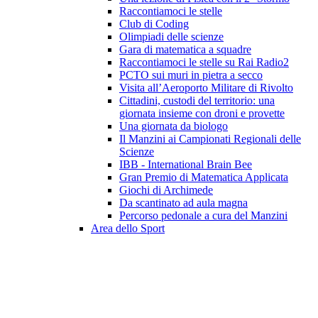
Raccontiamoci le stelle
Club di Coding
Olimpiadi delle scienze
Gara di matematica a squadre
Raccontiamoci le stelle su Rai Radio2
PCTO sui muri in pietra a secco
Visita all’Aeroporto Militare di Rivolto
Cittadini, custodi del territorio: una
giornata insieme con droni e provette
Una giornata da biologo
Il Manzini ai Campionati Regionali delle
Scienze
IBB - International Brain Bee
Gran Premio di Matematica Applicata
Giochi di Archimede
Da scantinato ad aula magna
Percorso pedonale a cura del Manzini
Area dello Sport