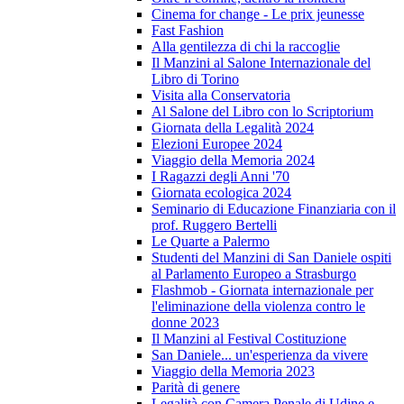
Cinema for change - Le prix jeunesse
Fast Fashion
Alla gentilezza di chi la raccoglie
Il Manzini al Salone Internazionale del
Libro di Torino
Visita alla Conservatoria
Al Salone del Libro con lo Scriptorium
Giornata della Legalità 2024
Elezioni Europee 2024
Viaggio della Memoria 2024
I Ragazzi degli Anni '70
Giornata ecologica 2024
Seminario di Educazione Finanziaria con il
prof. Ruggero Bertelli
Le Quarte a Palermo
Studenti del Manzini di San Daniele ospiti
al Parlamento Europeo a Strasburgo
Flashmob - Giornata internazionale per
l'eliminazione della violenza contro le
donne 2023
Il Manzini al Festival Costituzione
San Daniele... un'esperienza da vivere
Viaggio della Memoria 2023
Parità di genere
Legalità con Camera Penale di Udine e