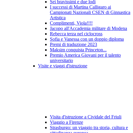
Sei bravissimi e due lodi
I successi di Martina Calligaro ai
Campionati Nazionali CSEN di Ginnastica
Artistica
Complimenti, Viola!!!!
Jacopo all'Accademia militare di Modena
Rebecca terza nel ciclocross
Sofia e Vanessa con un doppio diploma
Premi di traduzione 2023
Maksim conquista Princeton...
Premio America Giovani per il talento
universitario
Visite e viaggi d'istruzione
Visita d'istruzione a Cividale del Friuli
Viaggio a Firenze
Strasburgo: un viaggio tra storia, cultura e
cittadinanza europea