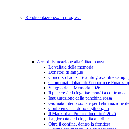
Rendicontazione... in progress
Area di Educazione alla Cittadinanza
Le valigie della memoria
Donatori di sangue
Concorso Lions “Scambi giovanili e campi p
Campionati italiani di Economia e Finanza p
Viaggio della Memoria 2026
Il piacere della legalità: mondi a confronto
Inaugurazione della panchina rossa
Giornata internazionale per l'eliminazione d
Conferenza sul dono degli organi
Il Manzini a "Punto d'Incontro" 2025
La giornata della legalità a Udine
Oltre il confine, dentro la frontiera