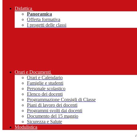
Didattica
Panoramica
Offerta formativa
I progetti delle classi
Orari e Documenti
Orari e Calendario
Famiglie e studenti
Personale scolastico
Elenco dei docenti
Programmazione Consigli di Classe
Piani di lavoro dei docenti
Programmi svolti dai docenti
Documento del 15 maggio
Sicurezza e Salute
Modulistica