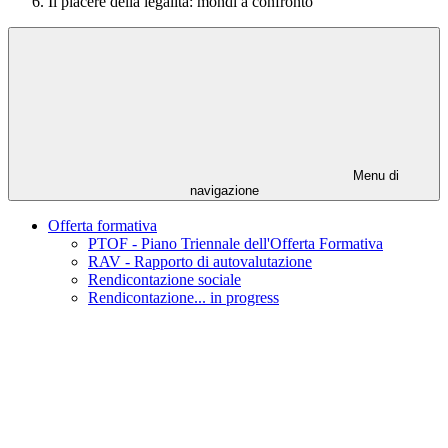
Il piacere della legalità: mondi a confronto
Menu di
navigazione
Offerta formativa
PTOF - Piano Triennale dell'Offerta Formativa
RAV - Rapporto di autovalutazione
Rendicontazione sociale
Rendicontazione... in progress