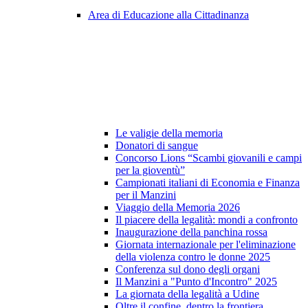
Area di Educazione alla Cittadinanza
Le valigie della memoria
Donatori di sangue
Concorso Lions “Scambi giovanili e campi
per la gioventù”
Campionati italiani di Economia e Finanza
per il Manzini
Viaggio della Memoria 2026
Il piacere della legalità: mondi a confronto
Inaugurazione della panchina rossa
Giornata internazionale per l'eliminazione
della violenza contro le donne 2025
Conferenza sul dono degli organi
Il Manzini a "Punto d'Incontro" 2025
La giornata della legalità a Udine
Oltre il confine, dentro la frontiera