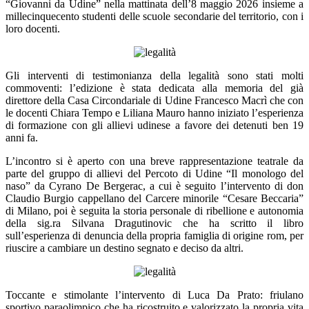
“Giovanni da Udine” nella mattinata dell’8 maggio 2026 insieme a
millecinquecento studenti delle scuole secondarie del territorio, con i
loro docenti.
Gli interventi di testimonianza della legalità sono stati molti
commoventi: l’edizione è stata dedicata alla memoria del già
direttore della Casa Circondariale di Udine Francesco Macrì che con
le docenti Chiara Tempo e Liliana Mauro hanno iniziato l’esperienza
di formazione con gli allievi udinese a favore dei detenuti ben 19
anni fa.
L’incontro si è aperto con una breve rappresentazione teatrale da
parte del gruppo di allievi del Percoto di Udine “Il monologo del
naso” da Cyrano De Bergerac, a cui è seguito l’intervento di don
Claudio Burgio cappellano del Carcere minorile “Cesare Beccaria”
di Milano, poi è seguita la storia personale di ribellione e autonomia
della sig.ra Silvana Dragutinovic che ha scritto il libro
sull’esperienza di denuncia della propria famiglia di origine rom, per
riuscire a cambiare un destino segnato e deciso da altri.
Toccante e stimolante l’intervento di Luca Da Prato: friulano
sportivo paraolimpico che ha ricostruito e valorizzato la propria vita