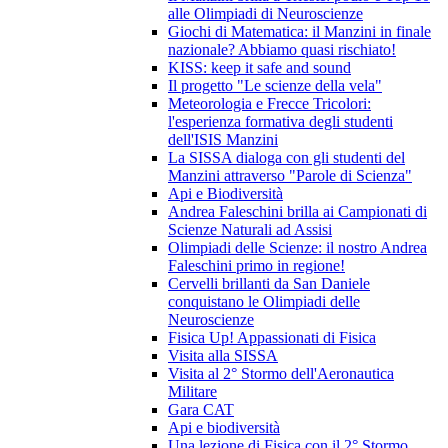
alle Olimpiadi di Neuroscienze
Giochi di Matematica: il Manzini in finale
nazionale? Abbiamo quasi rischiato!
KISS: keep it safe and sound
Il progetto "Le scienze della vela"
Meteorologia e Frecce Tricolori:
l'esperienza formativa degli studenti
dell'ISIS Manzini
La SISSA dialoga con gli studenti del
Manzini attraverso "Parole di Scienza"
Api e Biodiversità
Andrea Faleschini brilla ai Campionati di
Scienze Naturali ad Assisi
Olimpiadi delle Scienze: il nostro Andrea
Faleschini primo in regione!
Cervelli brillanti da San Daniele
conquistano le Olimpiadi delle
Neuroscienze
Fisica Up! Appassionati di Fisica
Visita alla SISSA
Visita al 2° Stormo dell'Aeronautica
Militare
Gara CAT
Api e biodiversità
Una lezione di Fisica con il 2° Stormo