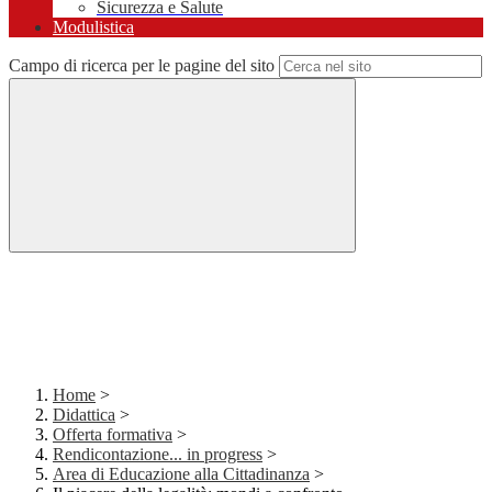
Sicurezza e Salute
Modulistica
Campo di ricerca per le pagine del sito
Home
>
Didattica
>
Offerta formativa
>
Rendicontazione... in progress
>
Area di Educazione alla Cittadinanza
>