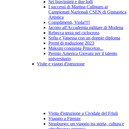
Sei bravissimi e due lodi
I successi di Martina Calligaro ai
Campionati Nazionali CSEN di Ginnastica
Artistica
Complimenti, Viola!!!!
Jacopo all'Accademia militare di Modena
Rebecca terza nel ciclocross
Sofia e Vanessa con un doppio diploma
Premi di traduzione 2023
Maksim conquista Princeton...
Premio America Giovani per il talento
universitario
Visite e viaggi d'istruzione
Visita d'istruzione a Cividale del Friuli
Viaggio a Firenze
Strasburgo: un viaggio tra storia, cultura e
cittadinanza europea