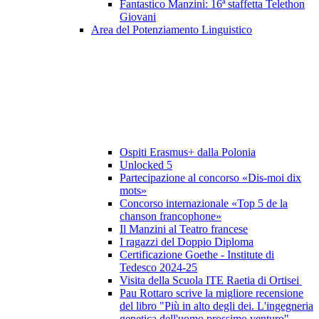
Fantastico Manzini: 16ª staffetta Telethon
Giovani
Area del Potenziamento Linguistico
Ospiti Erasmus+ dalla Polonia
Unlocked 5
Partecipazione al concorso «Dis-moi dix
mots»
Concorso internazionale «Top 5 de la
chanson francophone»
Il Manzini al Teatro francese
I ragazzi del Doppio Diploma
Certificazione Goethe - Institute di
Tedesco 2024-25
Visita della Scuola ITE Raetia di Ortisei
Pau Rottaro scrive la migliore recensione
del libro "Più in alto degli dei. L'ingegneria
genetica dell'uomo prossimo venturo"