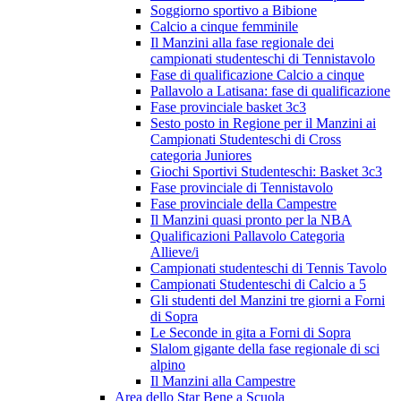
Soggiorno sportivo a Bibione
Calcio a cinque femminile
Il Manzini alla fase regionale dei
campionati studenteschi di Tennistavolo
Fase di qualificazione Calcio a cinque
Pallavolo a Latisana: fase di qualificazione
Fase provinciale basket 3c3
Sesto posto in Regione per il Manzini ai
Campionati Studenteschi di Cross
categoria Juniores
Giochi Sportivi Studenteschi: Basket 3c3
Fase provinciale di Tennistavolo
Fase provinciale della Campestre
Il Manzini quasi pronto per la NBA
Qualificazioni Pallavolo Categoria
Allieve/i
Campionati studenteschi di Tennis Tavolo
Campionati Studenteschi di Calcio a 5
Gli studenti del Manzini tre giorni a Forni
di Sopra
Le Seconde in gita a Forni di Sopra
Slalom gigante della fase regionale di sci
alpino
Il Manzini alla Campestre
Area dello Star Bene a Scuola