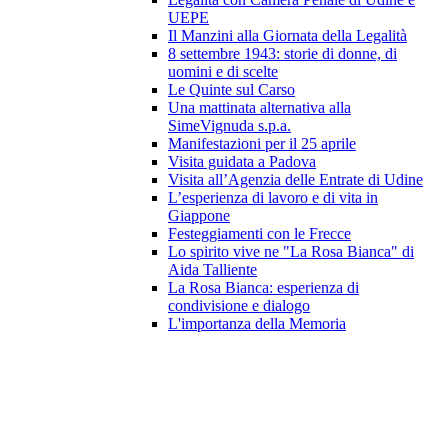
UEPE
Il Manzini alla Giornata della Legalità
8 settembre 1943: storie di donne, di
uomini e di scelte
Le Quinte sul Carso
Una mattinata alternativa alla
SimeVignuda s.p.a.
Manifestazioni per il 25 aprile
Visita guidata a Padova
Visita all’Agenzia delle Entrate di Udine
L’esperienza di lavoro e di vita in
Giappone
Festeggiamenti con le Frecce
Lo spirito vive ne "La Rosa Bianca" di
Aida Talliente
La Rosa Bianca: esperienza di
condivisione e dialogo
L'importanza della Memoria