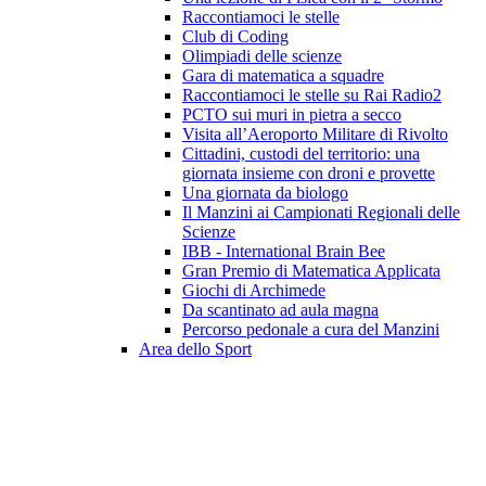
Raccontiamoci le stelle
Club di Coding
Olimpiadi delle scienze
Gara di matematica a squadre
Raccontiamoci le stelle su Rai Radio2
PCTO sui muri in pietra a secco
Visita all’Aeroporto Militare di Rivolto
Cittadini, custodi del territorio: una
giornata insieme con droni e provette
Una giornata da biologo
Il Manzini ai Campionati Regionali delle
Scienze
IBB - International Brain Bee
Gran Premio di Matematica Applicata
Giochi di Archimede
Da scantinato ad aula magna
Percorso pedonale a cura del Manzini
Area dello Sport