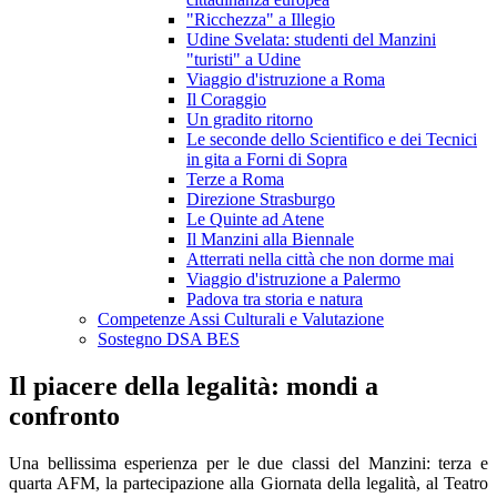
"Ricchezza" a Illegio
Udine Svelata: studenti del Manzini
"turisti" a Udine
Viaggio d'istruzione a Roma
Il Coraggio
Un gradito ritorno
Le seconde dello Scientifico e dei Tecnici
in gita a Forni di Sopra
Terze a Roma
Direzione Strasburgo
Le Quinte ad Atene
Il Manzini alla Biennale
Atterrati nella città che non dorme mai
Viaggio d'istruzione a Palermo
Padova tra storia e natura
Competenze Assi Culturali e Valutazione
Sostegno DSA BES
Il piacere della legalità: mondi a
confronto
Una bellissima esperienza per le due classi del Manzini: terza e
quarta AFM, la partecipazione alla Giornata della legalità, al Teatro