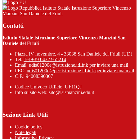
Istituto Statale Istruzione Superiore Vincenzo
Manzini San Daniele del Friuli
Contatti
Istituto Statale Istruzione Superiore Vincenzo Manzini San
Daniele del Friuli
Piazza IV novembre, 4 - 33038 San Daniele del Friuli (UD)
Tel:
Tel +39 0432 955214
Email:
udis01200e@istruzione.it
Link per inviare una mail
PEC:
udis01200e@pec.istruzione.it
Link per inviare una mail
C.F.: 94008390307
Codice Univoco Ufficio: UF11QJ
Info su sito web: sito@isismanzini.edu.it
Sezione Link Utili
Cookie policy
Note legali
Informativa Privacy