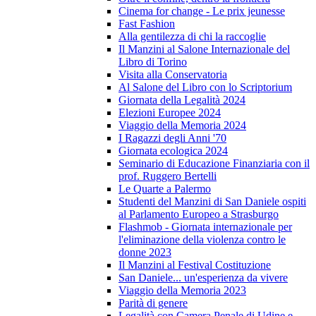
Cinema for change - Le prix jeunesse
Fast Fashion
Alla gentilezza di chi la raccoglie
Il Manzini al Salone Internazionale del
Libro di Torino
Visita alla Conservatoria
Al Salone del Libro con lo Scriptorium
Giornata della Legalità 2024
Elezioni Europee 2024
Viaggio della Memoria 2024
I Ragazzi degli Anni '70
Giornata ecologica 2024
Seminario di Educazione Finanziaria con il
prof. Ruggero Bertelli
Le Quarte a Palermo
Studenti del Manzini di San Daniele ospiti
al Parlamento Europeo a Strasburgo
Flashmob - Giornata internazionale per
l'eliminazione della violenza contro le
donne 2023
Il Manzini al Festival Costituzione
San Daniele... un'esperienza da vivere
Viaggio della Memoria 2023
Parità di genere
Legalità con Camera Penale di Udine e