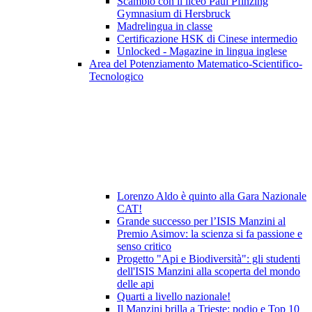
Scambio con il liceo Paul Pfinzing
Gymnasium di Hersbruck
Madrelingua in classe
Certificazione HSK di Cinese intermedio
Unlocked - Magazine in lingua inglese
Area del Potenziamento Matematico-Scientifico-
Tecnologico
Lorenzo Aldo è quinto alla Gara Nazionale
CAT!
Grande successo per l’ISIS Manzini al
Premio Asimov: la scienza si fa passione e
senso critico
Progetto "Api e Biodiversità": gli studenti
dell'ISIS Manzini alla scoperta del mondo
delle api
Quarti a livello nazionale!
Il Manzini brilla a Trieste: podio e Top 10