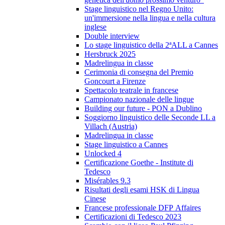
Stage linguistico nel Regno Unito:
un'immersione nella lingua e nella cultura
inglese
Double interview
Lo stage linguistico della 2ªALL a Cannes
Hersbruck 2025
Madrelingua in classe
Cerimonia di consegna del Premio
Goncourt a Firenze
Spettacolo teatrale in francese
Campionato nazionale delle lingue
Building our future - PON a Dublino
Soggiorno linguistico delle Seconde LL a
Villach (Austria)
Madrelingua in classe
Stage linguistico a Cannes
Unlocked 4
Certificazione Goethe - Institute di
Tedesco
Misérables 9.3
Risultati degli esami HSK di Lingua
Cinese
Francese professionale DFP Affaires
Certificazioni di Tedesco 2023