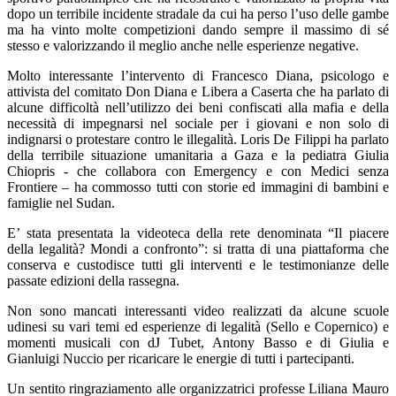
dopo un terribile incidente stradale da cui ha perso l’uso delle gambe
ma ha vinto molte competizioni dando sempre il massimo di sé
stesso e valorizzando il meglio anche nelle esperienze negative.
Molto interessante l’intervento di Francesco Diana, psicologo e
attivista del comitato Don Diana e Libera a Caserta che ha parlato di
alcune difficoltà nell’utilizzo dei beni confiscati alla mafia e della
necessità di impegnarsi nel sociale per i giovani e non solo di
indignarsi o protestare contro le illegalità. Loris De Filippi ha parlato
della terribile situazione umanitaria a Gaza e la pediatra Giulia
Chiopris - che collabora con Emergency e con Medici senza
Frontiere – ha commosso tutti con storie ed immagini di bambini e
famiglie nel Sudan.
E’ stata presentata la videoteca della rete denominata “Il piacere
della legalità? Mondi a confronto”: si tratta di una piattaforma che
conserva e custodisce tutti gli interventi e le testimonianze delle
passate edizioni della rassegna.
Non sono mancati interessanti video realizzati da alcune scuole
udinesi su vari temi ed esperienze di legalità (Sello e Copernico) e
momenti musicali con dJ Tubet, Antony Basso e di Giulia e
Gianluigi Nuccio per ricaricare le energie di tutti i partecipanti.
Un sentito ringraziamento alle organizzatrici professe Liliana Mauro