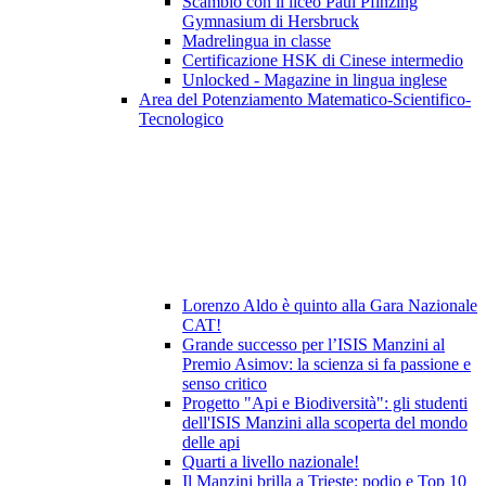
Scambio con il liceo Paul Pfinzing
Gymnasium di Hersbruck
Madrelingua in classe
Certificazione HSK di Cinese intermedio
Unlocked - Magazine in lingua inglese
Area del Potenziamento Matematico-Scientifico-
Tecnologico
Lorenzo Aldo è quinto alla Gara Nazionale
CAT!
Grande successo per l’ISIS Manzini al
Premio Asimov: la scienza si fa passione e
senso critico
Progetto "Api e Biodiversità": gli studenti
dell'ISIS Manzini alla scoperta del mondo
delle api
Quarti a livello nazionale!
Il Manzini brilla a Trieste: podio e Top 10