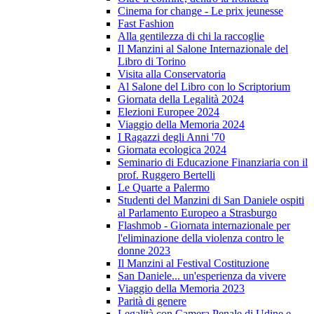
Cinema for change - Le prix jeunesse
Fast Fashion
Alla gentilezza di chi la raccoglie
Il Manzini al Salone Internazionale del
Libro di Torino
Visita alla Conservatoria
Al Salone del Libro con lo Scriptorium
Giornata della Legalità 2024
Elezioni Europee 2024
Viaggio della Memoria 2024
I Ragazzi degli Anni '70
Giornata ecologica 2024
Seminario di Educazione Finanziaria con il
prof. Ruggero Bertelli
Le Quarte a Palermo
Studenti del Manzini di San Daniele ospiti
al Parlamento Europeo a Strasburgo
Flashmob - Giornata internazionale per
l'eliminazione della violenza contro le
donne 2023
Il Manzini al Festival Costituzione
San Daniele... un'esperienza da vivere
Viaggio della Memoria 2023
Parità di genere
Legalità con Camera Penale di Udine e