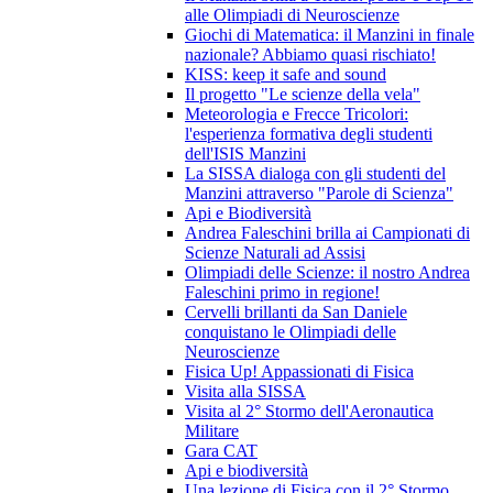
alle Olimpiadi di Neuroscienze
Giochi di Matematica: il Manzini in finale
nazionale? Abbiamo quasi rischiato!
KISS: keep it safe and sound
Il progetto "Le scienze della vela"
Meteorologia e Frecce Tricolori:
l'esperienza formativa degli studenti
dell'ISIS Manzini
La SISSA dialoga con gli studenti del
Manzini attraverso "Parole di Scienza"
Api e Biodiversità
Andrea Faleschini brilla ai Campionati di
Scienze Naturali ad Assisi
Olimpiadi delle Scienze: il nostro Andrea
Faleschini primo in regione!
Cervelli brillanti da San Daniele
conquistano le Olimpiadi delle
Neuroscienze
Fisica Up! Appassionati di Fisica
Visita alla SISSA
Visita al 2° Stormo dell'Aeronautica
Militare
Gara CAT
Api e biodiversità
Una lezione di Fisica con il 2° Stormo