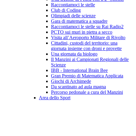
Raccontiamoci le stelle
Club di Coding
Olimpiadi delle scienze
Gara di matematica a squadre
Raccontiamoci le stelle su Rai Radio2
PCTO sui muri in pietra a secco
Visita all’Aeroporto Militare di Rivolto
Cittadini, custodi del territorio: una
giornata insieme con droni e provette
Una giornata da biologo
Il Manzini ai Campionati Regionali delle
Scienze
IBB - International Brain Bee
Gran Premio di Matematica Applicata
Giochi di Archimede
Da scantinato ad aula magna
Percorso pedonale a cura del Manzini
Area dello Sport