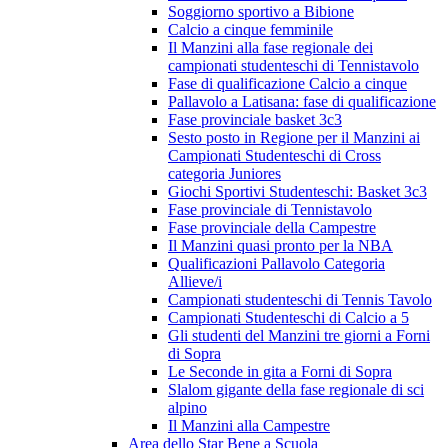
Soggiorno sportivo a Bibione
Calcio a cinque femminile
Il Manzini alla fase regionale dei
campionati studenteschi di Tennistavolo
Fase di qualificazione Calcio a cinque
Pallavolo a Latisana: fase di qualificazione
Fase provinciale basket 3c3
Sesto posto in Regione per il Manzini ai
Campionati Studenteschi di Cross
categoria Juniores
Giochi Sportivi Studenteschi: Basket 3c3
Fase provinciale di Tennistavolo
Fase provinciale della Campestre
Il Manzini quasi pronto per la NBA
Qualificazioni Pallavolo Categoria
Allieve/i
Campionati studenteschi di Tennis Tavolo
Campionati Studenteschi di Calcio a 5
Gli studenti del Manzini tre giorni a Forni
di Sopra
Le Seconde in gita a Forni di Sopra
Slalom gigante della fase regionale di sci
alpino
Il Manzini alla Campestre
Area dello Star Bene a Scuola