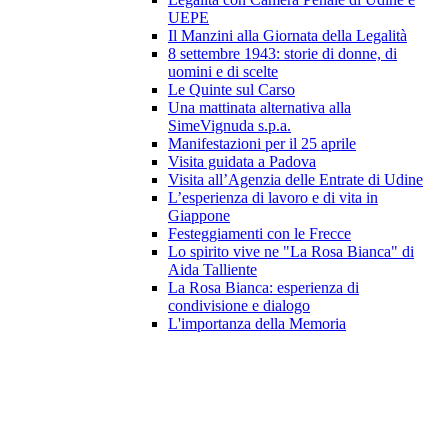
UEPE
Il Manzini alla Giornata della Legalità
8 settembre 1943: storie di donne, di
uomini e di scelte
Le Quinte sul Carso
Una mattinata alternativa alla
SimeVignuda s.p.a.
Manifestazioni per il 25 aprile
Visita guidata a Padova
Visita all’Agenzia delle Entrate di Udine
L’esperienza di lavoro e di vita in
Giappone
Festeggiamenti con le Frecce
Lo spirito vive ne "La Rosa Bianca" di
Aida Talliente
La Rosa Bianca: esperienza di
condivisione e dialogo
L'importanza della Memoria