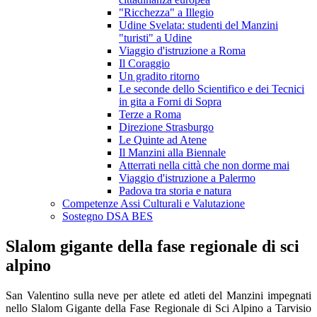
"Ricchezza" a Illegio
Udine Svelata: studenti del Manzini
"turisti" a Udine
Viaggio d'istruzione a Roma
Il Coraggio
Un gradito ritorno
Le seconde dello Scientifico e dei Tecnici
in gita a Forni di Sopra
Terze a Roma
Direzione Strasburgo
Le Quinte ad Atene
Il Manzini alla Biennale
Atterrati nella città che non dorme mai
Viaggio d'istruzione a Palermo
Padova tra storia e natura
Competenze Assi Culturali e Valutazione
Sostegno DSA BES
Slalom gigante della fase regionale di sci
alpino
San Valentino sulla neve per atlete ed atleti del Manzini impegnati
nello Slalom Gigante della Fase Regionale di Sci Alpino a Tarvisio