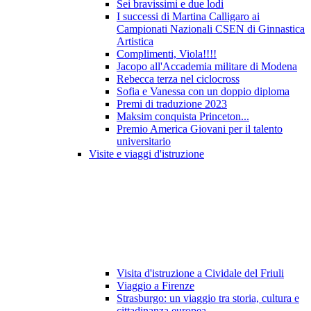
Sei bravissimi e due lodi
I successi di Martina Calligaro ai
Campionati Nazionali CSEN di Ginnastica
Artistica
Complimenti, Viola!!!!
Jacopo all'Accademia militare di Modena
Rebecca terza nel ciclocross
Sofia e Vanessa con un doppio diploma
Premi di traduzione 2023
Maksim conquista Princeton...
Premio America Giovani per il talento
universitario
Visite e viaggi d'istruzione
Visita d'istruzione a Cividale del Friuli
Viaggio a Firenze
Strasburgo: un viaggio tra storia, cultura e
cittadinanza europea