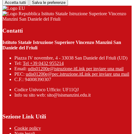
Accetta tutti
Salva le preferenze
Istituto Statale Istruzione Superiore Vincenzo
Manzini San Daniele del Friuli
Contatti
Istituto Statale Istruzione Superiore Vincenzo Manzini San
Daniele del Friuli
Piazza IV novembre, 4 - 33038 San Daniele del Friuli (UD)
Tel:
Tel +39 0432 955214
Email:
udis01200e@istruzione.it
Link per inviare una mail
PEC:
udis01200e@pec.istruzione.it
Link per inviare una mail
C.F.: 94008390307
Codice Univoco Ufficio: UF11QJ
Info su sito web: sito@isismanzini.edu.it
Sezione Link Utili
Cookie policy
Note legali