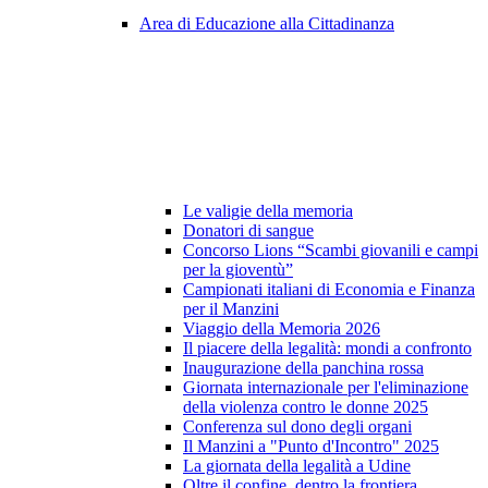
Area di Educazione alla Cittadinanza
Le valigie della memoria
Donatori di sangue
Concorso Lions “Scambi giovanili e campi
per la gioventù”
Campionati italiani di Economia e Finanza
per il Manzini
Viaggio della Memoria 2026
Il piacere della legalità: mondi a confronto
Inaugurazione della panchina rossa
Giornata internazionale per l'eliminazione
della violenza contro le donne 2025
Conferenza sul dono degli organi
Il Manzini a "Punto d'Incontro" 2025
La giornata della legalità a Udine
Oltre il confine, dentro la frontiera