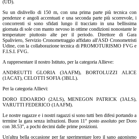
(UD).
Su un dislivello di 150 m, con una prima parte più tecnica con
pendenze e angoli accentuati e una seconda parte più scorrevole, i
concorrenti si sono sfidati lungo il tracciato in una bellissima
giornata di sole con manto nevoso in ottime condizioni nonostante le
temperature piuttosto alte per il periodo. Direttore di Gara
Spaliviero, Servizio Cronometraggio affidato all'ASD Cronometristi
Udine, con la collaborazione tecnica di PROMOTURISMO FVG e
F.I.S.I. FVG.
A rappresentare il nostro Istituto, per la categoria Allieve:
ANDREUTTI GLORIA (3AAFM), BORTOLUZZI ALICE
(1ACAT), CELOTTI SOFIA (3BLL).
Per la categoria Allievi:
DORO EDOARDO (2ALS), MENEGON PATRICK (3ALS),
VARUTTI FEDERICO (1AAFM).
Le nostre ragazze e i nostri ragazzi si sono tutti ben difesi portando a
termine la gara senza infrazioni. Buon 11° posto assoluto per Doro
con 38.53'', a pochi decimi dalle prime posizioni.
Un'altra bella occasione per far sperimentare loro il sano agonismo