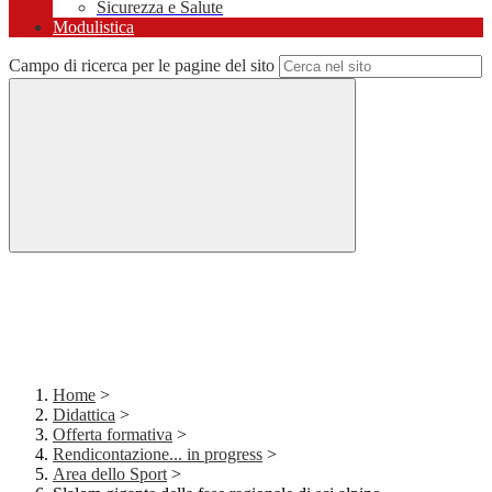
Sicurezza e Salute
Modulistica
Campo di ricerca per le pagine del sito
Home
>
Didattica
>
Offerta formativa
>
Rendicontazione... in progress
>
Area dello Sport
>