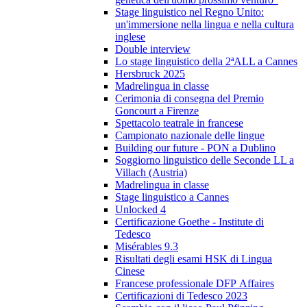
Stage linguistico nel Regno Unito:
un'immersione nella lingua e nella cultura
inglese
Double interview
Lo stage linguistico della 2ªALL a Cannes
Hersbruck 2025
Madrelingua in classe
Cerimonia di consegna del Premio
Goncourt a Firenze
Spettacolo teatrale in francese
Campionato nazionale delle lingue
Building our future - PON a Dublino
Soggiorno linguistico delle Seconde LL a
Villach (Austria)
Madrelingua in classe
Stage linguistico a Cannes
Unlocked 4
Certificazione Goethe - Institute di
Tedesco
Misérables 9.3
Risultati degli esami HSK di Lingua
Cinese
Francese professionale DFP Affaires
Certificazioni di Tedesco 2023