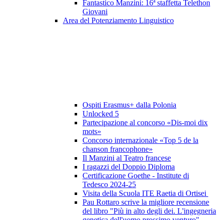
Fantastico Manzini: 16ª staffetta Telethon
Giovani
Area del Potenziamento Linguistico
Ospiti Erasmus+ dalla Polonia
Unlocked 5
Partecipazione al concorso «Dis-moi dix
mots»
Concorso internazionale «Top 5 de la
chanson francophone»
Il Manzini al Teatro francese
I ragazzi del Doppio Diploma
Certificazione Goethe - Institute di
Tedesco 2024-25
Visita della Scuola ITE Raetia di Ortisei
Pau Rottaro scrive la migliore recensione
del libro "Più in alto degli dei. L'ingegneria
genetica dell'uomo prossimo venturo"