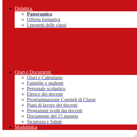
Didattica
Panoramica
Offerta formativa
I progetti delle classi
Orari e Documenti
Orari e Calendario
Famiglie e studenti
Personale scolastico
Elenco dei docenti
Programmazione Consigli di Classe
Piani di lavoro dei docenti
Programmi svolti dai docenti
Documento del 15 maggio
Sicurezza e Salute
Modulistica