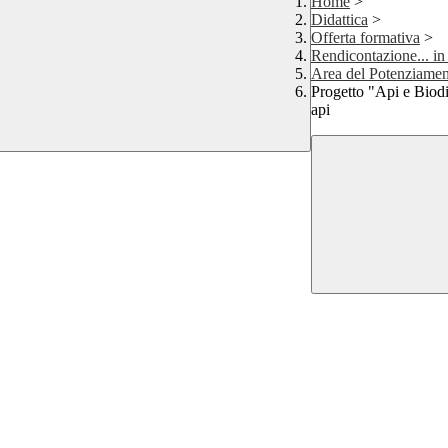
Home
>
Didattica
>
Offerta formativa
>
Rendicontazione... in
Area del Potenziamen
Progetto "Api e Biodiv
api