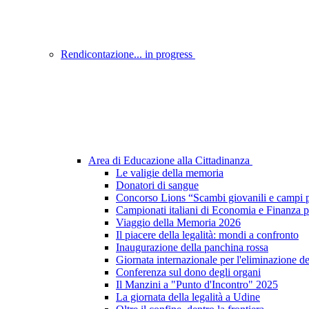
Rendicontazione... in progress
Area di Educazione alla Cittadinanza
Le valigie della memoria
Donatori di sangue
Concorso Lions “Scambi giovanili e campi p
Campionati italiani di Economia e Finanza p
Viaggio della Memoria 2026
Il piacere della legalità: mondi a confronto
Inaugurazione della panchina rossa
Giornata internazionale per l'eliminazione d
Conferenza sul dono degli organi
Il Manzini a "Punto d'Incontro" 2025
La giornata della legalità a Udine