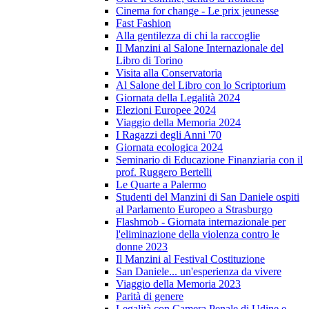
Cinema for change - Le prix jeunesse
Fast Fashion
Alla gentilezza di chi la raccoglie
Il Manzini al Salone Internazionale del
Libro di Torino
Visita alla Conservatoria
Al Salone del Libro con lo Scriptorium
Giornata della Legalità 2024
Elezioni Europee 2024
Viaggio della Memoria 2024
I Ragazzi degli Anni '70
Giornata ecologica 2024
Seminario di Educazione Finanziaria con il
prof. Ruggero Bertelli
Le Quarte a Palermo
Studenti del Manzini di San Daniele ospiti
al Parlamento Europeo a Strasburgo
Flashmob - Giornata internazionale per
l'eliminazione della violenza contro le
donne 2023
Il Manzini al Festival Costituzione
San Daniele... un'esperienza da vivere
Viaggio della Memoria 2023
Parità di genere
Legalità con Camera Penale di Udine e