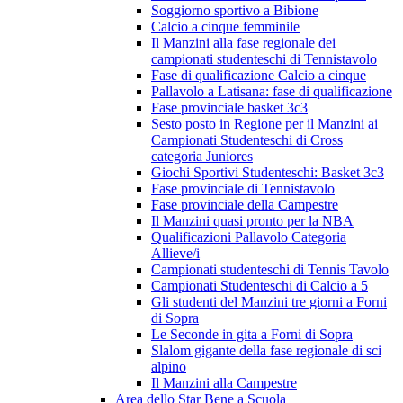
Soggiorno sportivo a Bibione
Calcio a cinque femminile
Il Manzini alla fase regionale dei
campionati studenteschi di Tennistavolo
Fase di qualificazione Calcio a cinque
Pallavolo a Latisana: fase di qualificazione
Fase provinciale basket 3c3
Sesto posto in Regione per il Manzini ai
Campionati Studenteschi di Cross
categoria Juniores
Giochi Sportivi Studenteschi: Basket 3c3
Fase provinciale di Tennistavolo
Fase provinciale della Campestre
Il Manzini quasi pronto per la NBA
Qualificazioni Pallavolo Categoria
Allieve/i
Campionati studenteschi di Tennis Tavolo
Campionati Studenteschi di Calcio a 5
Gli studenti del Manzini tre giorni a Forni
di Sopra
Le Seconde in gita a Forni di Sopra
Slalom gigante della fase regionale di sci
alpino
Il Manzini alla Campestre
Area dello Star Bene a Scuola