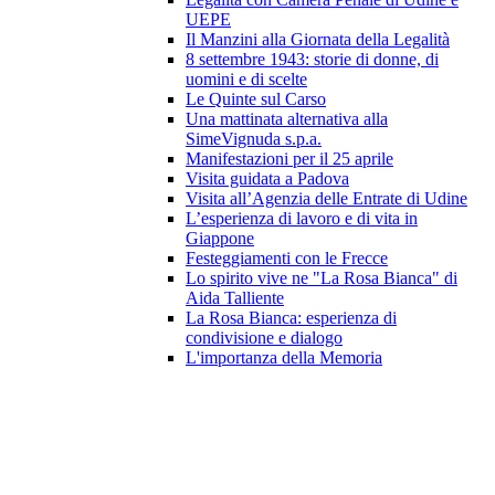
UEPE
Il Manzini alla Giornata della Legalità
8 settembre 1943: storie di donne, di
uomini e di scelte
Le Quinte sul Carso
Una mattinata alternativa alla
SimeVignuda s.p.a.
Manifestazioni per il 25 aprile
Visita guidata a Padova
Visita all’Agenzia delle Entrate di Udine
L’esperienza di lavoro e di vita in
Giappone
Festeggiamenti con le Frecce
Lo spirito vive ne "La Rosa Bianca" di
Aida Talliente
La Rosa Bianca: esperienza di
condivisione e dialogo
L'importanza della Memoria