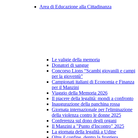
Area di Educazione alla Cittadinanza
Le valigie della memoria
Donatori di sangue
Concorso Lions “Scambi giovanili e campi
per la gioventù”
Campionati italiani di Economia e Finanza
per il Manzini
Viaggio della Memoria 2026
Il piacere della legalità: mondi a confronto
Inaugurazione della panchina rossa
Giornata internazionale per l'eliminazione
della violenza contro le donne 2025
Conferenza sul dono degli organi
Il Manzini a "Punto d'Incontro" 2025
La giornata della legalità a Udine
Oltre il confine, dentro la frontiera