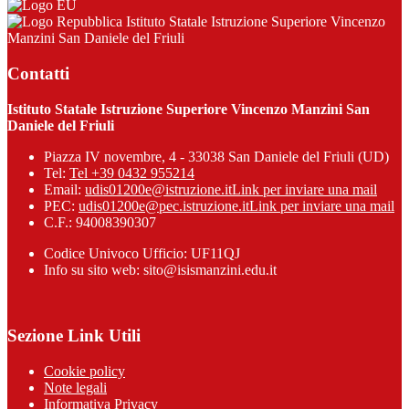
Istituto Statale Istruzione Superiore Vincenzo
Manzini San Daniele del Friuli
Contatti
Istituto Statale Istruzione Superiore Vincenzo Manzini San
Daniele del Friuli
Piazza IV novembre, 4 - 33038 San Daniele del Friuli (UD)
Tel:
Tel +39 0432 955214
Email:
udis01200e@istruzione.it
Link per inviare una mail
PEC:
udis01200e@pec.istruzione.it
Link per inviare una mail
C.F.: 94008390307
Codice Univoco Ufficio: UF11QJ
Info su sito web: sito@isismanzini.edu.it
Sezione Link Utili
Cookie policy
Note legali
Informativa Privacy