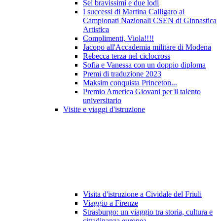
Sei bravissimi e due lodi
I successi di Martina Calligaro ai
Campionati Nazionali CSEN di Ginnastica
Artistica
Complimenti, Viola!!!!
Jacopo all'Accademia militare di Modena
Rebecca terza nel ciclocross
Sofia e Vanessa con un doppio diploma
Premi di traduzione 2023
Maksim conquista Princeton...
Premio America Giovani per il talento
universitario
Visite e viaggi d'istruzione
Visita d'istruzione a Cividale del Friuli
Viaggio a Firenze
Strasburgo: un viaggio tra storia, cultura e
cittadinanza europea