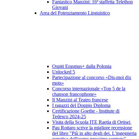
Fantastico Manzini: 16ª staffetta Telethon
Giovani
Area del Potenziamento Linguistico
Ospiti Erasmus+ dalla Polonia
Unlocked 5
Partecipazione al concorso «Dis-moi dix
mots»
Concorso internazionale «Top 5 de la
chanson francophone»
Il Manzini al Teatro francese
I ragazzi del Doppio Diploma
Certificazione Goethe - Institute di
Tedesco 2024-25
Visita della Scuola ITE Raetia di Ortisei
Pau Rottaro scrive la migliore recensione
del libro "Più in alto degli dei. L'ingegneria
genetica dell'uomo prossimo venturo"