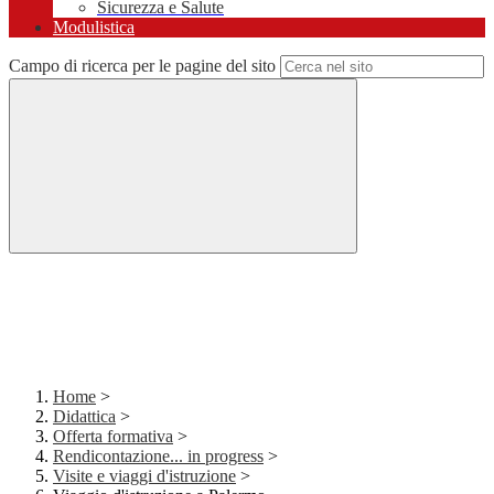
Sicurezza e Salute
Modulistica
Campo di ricerca per le pagine del sito
Home
>
Didattica
>
Offerta formativa
>
Rendicontazione... in progress
>
Visite e viaggi d'istruzione
>