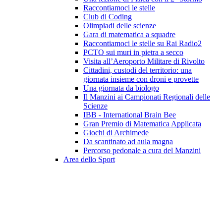
Raccontiamoci le stelle
Club di Coding
Olimpiadi delle scienze
Gara di matematica a squadre
Raccontiamoci le stelle su Rai Radio2
PCTO sui muri in pietra a secco
Visita all’Aeroporto Militare di Rivolto
Cittadini, custodi del territorio: una
giornata insieme con droni e provette
Una giornata da biologo
Il Manzini ai Campionati Regionali delle
Scienze
IBB - International Brain Bee
Gran Premio di Matematica Applicata
Giochi di Archimede
Da scantinato ad aula magna
Percorso pedonale a cura del Manzini
Area dello Sport