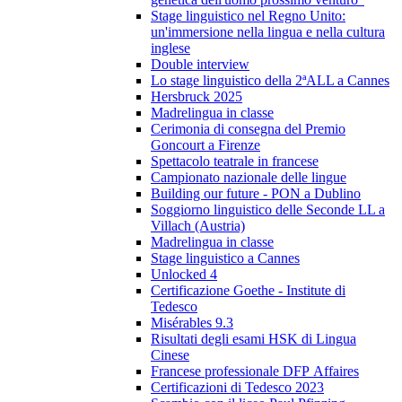
Stage linguistico nel Regno Unito:
un'immersione nella lingua e nella cultura
inglese
Double interview
Lo stage linguistico della 2ªALL a Cannes
Hersbruck 2025
Madrelingua in classe
Cerimonia di consegna del Premio
Goncourt a Firenze
Spettacolo teatrale in francese
Campionato nazionale delle lingue
Building our future - PON a Dublino
Soggiorno linguistico delle Seconde LL a
Villach (Austria)
Madrelingua in classe
Stage linguistico a Cannes
Unlocked 4
Certificazione Goethe - Institute di
Tedesco
Misérables 9.3
Risultati degli esami HSK di Lingua
Cinese
Francese professionale DFP Affaires
Certificazioni di Tedesco 2023