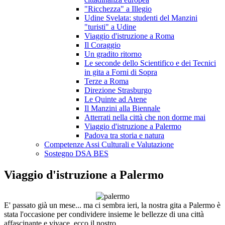
"Ricchezza" a Illegio
Udine Svelata: studenti del Manzini
"turisti" a Udine
Viaggio d'istruzione a Roma
Il Coraggio
Un gradito ritorno
Le seconde dello Scientifico e dei Tecnici
in gita a Forni di Sopra
Terze a Roma
Direzione Strasburgo
Le Quinte ad Atene
Il Manzini alla Biennale
Atterrati nella città che non dorme mai
Viaggio d'istruzione a Palermo
Padova tra storia e natura
Competenze Assi Culturali e Valutazione
Sostegno DSA BES
Viaggio d'istruzione a Palermo
E' passato già un mese... ma ci sembra ieri, la nostra gita a Palermo è
stata l'occasione per condividere insieme le bellezze di una città
affascinante e vivace, ecco il nostro