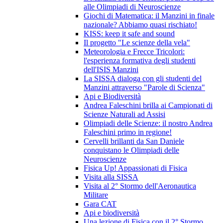
alle Olimpiadi di Neuroscienze
Giochi di Matematica: il Manzini in finale
nazionale? Abbiamo quasi rischiato!
KISS: keep it safe and sound
Il progetto "Le scienze della vela"
Meteorologia e Frecce Tricolori:
l'esperienza formativa degli studenti
dell'ISIS Manzini
La SISSA dialoga con gli studenti del
Manzini attraverso "Parole di Scienza"
Api e Biodiversità
Andrea Faleschini brilla ai Campionati di
Scienze Naturali ad Assisi
Olimpiadi delle Scienze: il nostro Andrea
Faleschini primo in regione!
Cervelli brillanti da San Daniele
conquistano le Olimpiadi delle
Neuroscienze
Fisica Up! Appassionati di Fisica
Visita alla SISSA
Visita al 2° Stormo dell'Aeronautica
Militare
Gara CAT
Api e biodiversità
Una lezione di Fisica con il 2° Stormo