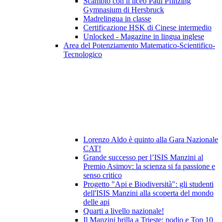
Scambio con il liceo Paul Pfinzing
Gymnasium di Hersbruck
Madrelingua in classe
Certificazione HSK di Cinese intermedio
Unlocked - Magazine in lingua inglese
Area del Potenziamento Matematico-Scientifico-
Tecnologico
Lorenzo Aldo è quinto alla Gara Nazionale
CAT!
Grande successo per l’ISIS Manzini al
Premio Asimov: la scienza si fa passione e
senso critico
Progetto "Api e Biodiversità": gli studenti
dell'ISIS Manzini alla scoperta del mondo
delle api
Quarti a livello nazionale!
Il Manzini brilla a Trieste: podio e Top 10