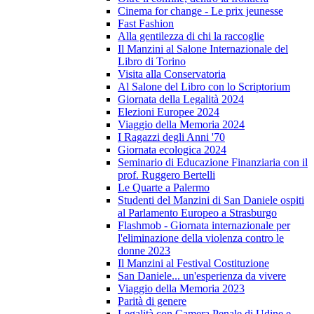
Cinema for change - Le prix jeunesse
Fast Fashion
Alla gentilezza di chi la raccoglie
Il Manzini al Salone Internazionale del
Libro di Torino
Visita alla Conservatoria
Al Salone del Libro con lo Scriptorium
Giornata della Legalità 2024
Elezioni Europee 2024
Viaggio della Memoria 2024
I Ragazzi degli Anni '70
Giornata ecologica 2024
Seminario di Educazione Finanziaria con il
prof. Ruggero Bertelli
Le Quarte a Palermo
Studenti del Manzini di San Daniele ospiti
al Parlamento Europeo a Strasburgo
Flashmob - Giornata internazionale per
l'eliminazione della violenza contro le
donne 2023
Il Manzini al Festival Costituzione
San Daniele... un'esperienza da vivere
Viaggio della Memoria 2023
Parità di genere
Legalità con Camera Penale di Udine e