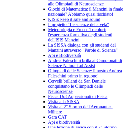
alle Olimpiadi di Neuroscienze
Giochi di Matematica: il Manzini in finale
nazionale? Abbiamo quasi rischiato!
KISS: keep it safe and sound
Il progetto "Le scienze della vela"
Meteorologia e Frecce Tricolori:
l'esperienza formativa degli studenti
dell'ISIS Manzini
La SISSA dialoga con gli studenti del
Manzini attraverso "Parole di Scienza"
Api e Biodiversità
Andrea Faleschini brilla ai Campionati di
Scienze Naturali ad Assisi
Olimpiadi delle Scienze: il nostro Andrea
Faleschini primo in regione!
Cervelli brillanti da San Daniele
conquistano le Olimpiadi delle
Neuroscienze
Fisica Up! Appassionati di Fisica
Visita alla SISSA
Visita al 2° Stormo dell'Aeronautica
Militare
Gara CAT
Api e biodiversità
Una lezione di Fisica con il 2° Stormo