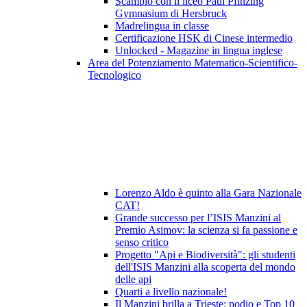
Scambio con il liceo Paul Pfinzing
Gymnasium di Hersbruck
Madrelingua in classe
Certificazione HSK di Cinese intermedio
Unlocked - Magazine in lingua inglese
Area del Potenziamento Matematico-Scientifico-
Tecnologico
Lorenzo Aldo è quinto alla Gara Nazionale
CAT!
Grande successo per l’ISIS Manzini al
Premio Asimov: la scienza si fa passione e
senso critico
Progetto "Api e Biodiversità": gli studenti
dell'ISIS Manzini alla scoperta del mondo
delle api
Quarti a livello nazionale!
Il Manzini brilla a Trieste: podio e Top 10