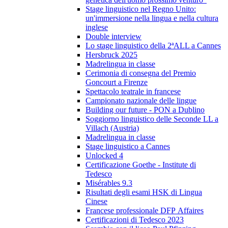
Stage linguistico nel Regno Unito:
un'immersione nella lingua e nella cultura
inglese
Double interview
Lo stage linguistico della 2ªALL a Cannes
Hersbruck 2025
Madrelingua in classe
Cerimonia di consegna del Premio
Goncourt a Firenze
Spettacolo teatrale in francese
Campionato nazionale delle lingue
Building our future - PON a Dublino
Soggiorno linguistico delle Seconde LL a
Villach (Austria)
Madrelingua in classe
Stage linguistico a Cannes
Unlocked 4
Certificazione Goethe - Institute di
Tedesco
Misérables 9.3
Risultati degli esami HSK di Lingua
Cinese
Francese professionale DFP Affaires
Certificazioni di Tedesco 2023