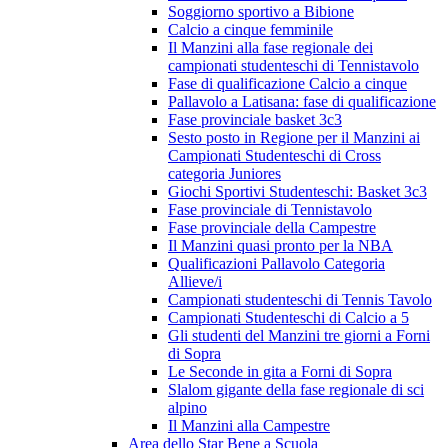
Soggiorno sportivo a Bibione
Calcio a cinque femminile
Il Manzini alla fase regionale dei
campionati studenteschi di Tennistavolo
Fase di qualificazione Calcio a cinque
Pallavolo a Latisana: fase di qualificazione
Fase provinciale basket 3c3
Sesto posto in Regione per il Manzini ai
Campionati Studenteschi di Cross
categoria Juniores
Giochi Sportivi Studenteschi: Basket 3c3
Fase provinciale di Tennistavolo
Fase provinciale della Campestre
Il Manzini quasi pronto per la NBA
Qualificazioni Pallavolo Categoria
Allieve/i
Campionati studenteschi di Tennis Tavolo
Campionati Studenteschi di Calcio a 5
Gli studenti del Manzini tre giorni a Forni
di Sopra
Le Seconde in gita a Forni di Sopra
Slalom gigante della fase regionale di sci
alpino
Il Manzini alla Campestre
Area dello Star Bene a Scuola