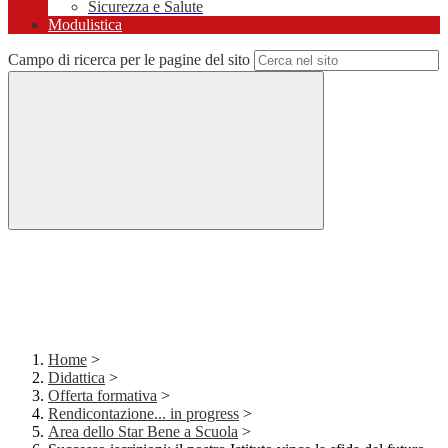
Sicurezza e Salute
Modulistica
Campo di ricerca per le pagine del sito
Home
>
Didattica
>
Offerta formativa
>
Rendicontazione... in progress
>
Area dello Star Bene a Scuola
>