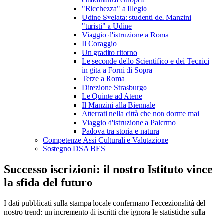
"Ricchezza" a Illegio
Udine Svelata: studenti del Manzini
"turisti" a Udine
Viaggio d'istruzione a Roma
Il Coraggio
Un gradito ritorno
Le seconde dello Scientifico e dei Tecnici
in gita a Forni di Sopra
Terze a Roma
Direzione Strasburgo
Le Quinte ad Atene
Il Manzini alla Biennale
Atterrati nella città che non dorme mai
Viaggio d'istruzione a Palermo
Padova tra storia e natura
Competenze Assi Culturali e Valutazione
Sostegno DSA BES
Successo iscrizioni: il nostro Istituto vince
la sfida del futuro
I dati pubblicati sulla stampa locale confermano l'eccezionalità del
nostro trend: un incremento di iscritti che ignora le statistiche sulla