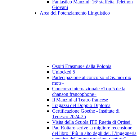
Fantastico Manzini: 16ª staffetta Telethon
Giovani
Area del Potenziamento Linguistico
Ospiti Erasmus+ dalla Polonia
Unlocked 5
Partecipazione al concorso «Dis-moi dix
mots»
Concorso internazionale «Top 5 de la
chanson francophone»
Il Manzini al Teatro francese
I ragazzi del Doppio Diploma
Certificazione Goethe - Institute di
Tedesco 2024-25
Visita della Scuola ITE Raetia di Ortisei
Pau Rottaro scrive la migliore recensione
del libro "Più in alto degli dei. L'ingegneria
genetica dell'uomo prossimo venturo"