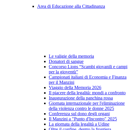
Area di Educazione alla Cittadinanza
Le valigie della memoria
Donatori di sangue
Concorso Lions “Scambi giovanili e campi
per la gioventù”
Campionati italiani di Economia e Finanza
per il Manzini
Viaggio della Memoria 2026
Il piacere della legalità: mondi a confronto
Inaugurazione della panchina rossa
Giornata internazionale per l'eliminazione
della violenza contro le donne 2025
Conferenza sul dono degli organi
Il Manzini a "Punto d'Incontro" 2025
La giornata della legalità a Udine
Oltre il confine, dentro la frontiera