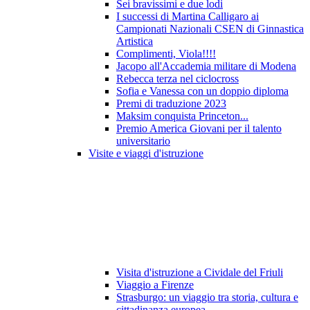
Sei bravissimi e due lodi
I successi di Martina Calligaro ai
Campionati Nazionali CSEN di Ginnastica
Artistica
Complimenti, Viola!!!!
Jacopo all'Accademia militare di Modena
Rebecca terza nel ciclocross
Sofia e Vanessa con un doppio diploma
Premi di traduzione 2023
Maksim conquista Princeton...
Premio America Giovani per il talento
universitario
Visite e viaggi d'istruzione
Visita d'istruzione a Cividale del Friuli
Viaggio a Firenze
Strasburgo: un viaggio tra storia, cultura e
cittadinanza europea