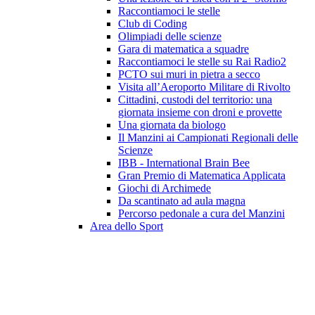
Raccontiamoci le stelle
Club di Coding
Olimpiadi delle scienze
Gara di matematica a squadre
Raccontiamoci le stelle su Rai Radio2
PCTO sui muri in pietra a secco
Visita all’Aeroporto Militare di Rivolto
Cittadini, custodi del territorio: una
giornata insieme con droni e provette
Una giornata da biologo
Il Manzini ai Campionati Regionali delle
Scienze
IBB - International Brain Bee
Gran Premio di Matematica Applicata
Giochi di Archimede
Da scantinato ad aula magna
Percorso pedonale a cura del Manzini
Area dello Sport