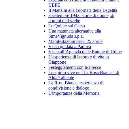
UEPE
Il Manzini alla Giornata della Legalità
8 settembre 1943: storie di donne, di
uomini e di scelte
Le Quinte sul Carso
Una mattinata alternativa alla
SimeVignuda s.p.a.
Manifestazioni per il 25 aprile
Visita guidata a Padova
Visita all’Agenzia delle Entrate di Udine
L’esperienza di lavoro e di vita in
Giappone
Festeggiamenti con le Frecce
Lo spirito vive ne "La Rosa Bianca" di
Aida Talliente
La Rosa Bianca: esperienza di
condivisione e dialogo
L'importanza della Memoria