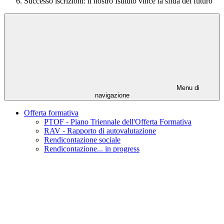
Successo iscrizioni: il nostro Istituto vince la sfida del futuro
Menu di
navigazione
Offerta formativa
PTOF - Piano Triennale dell'Offerta Formativa
RAV - Rapporto di autovalutazione
Rendicontazione sociale
Rendicontazione... in progress