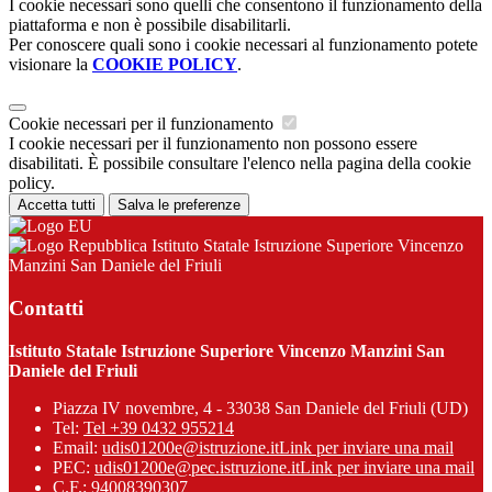
I cookie necessari sono quelli che consentono il funzionamento della
piattaforma e non è possibile disabilitarli.
Per conoscere quali sono i cookie necessari al funzionamento potete
visionare la
COOKIE POLICY
.
Cookie necessari per il funzionamento
I cookie necessari per il funzionamento non possono essere
disabilitati. È possibile consultare l'elenco nella pagina della cookie
policy.
Accetta tutti
Salva le preferenze
Istituto Statale Istruzione Superiore Vincenzo
Manzini San Daniele del Friuli
Contatti
Istituto Statale Istruzione Superiore Vincenzo Manzini San
Daniele del Friuli
Piazza IV novembre, 4 - 33038 San Daniele del Friuli (UD)
Tel:
Tel +39 0432 955214
Email:
udis01200e@istruzione.it
Link per inviare una mail
PEC:
udis01200e@pec.istruzione.it
Link per inviare una mail
C.F.: 94008390307