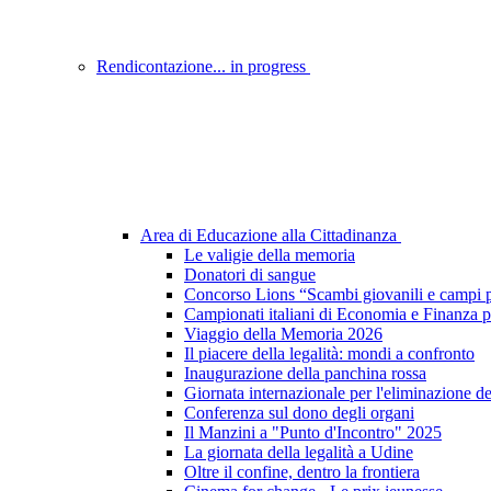
Rendicontazione... in progress
Area di Educazione alla Cittadinanza
Le valigie della memoria
Donatori di sangue
Concorso Lions “Scambi giovanili e campi p
Campionati italiani di Economia e Finanza p
Viaggio della Memoria 2026
Il piacere della legalità: mondi a confronto
Inaugurazione della panchina rossa
Giornata internazionale per l'eliminazione d
Conferenza sul dono degli organi
Il Manzini a "Punto d'Incontro" 2025
La giornata della legalità a Udine
Oltre il confine, dentro la frontiera