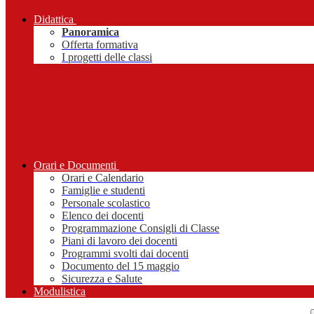
Didattica
Panoramica
Offerta formativa
I progetti delle classi
Orari e Documenti
Orari e Calendario
Famiglie e studenti
Personale scolastico
Elenco dei docenti
Programmazione Consigli di Classe
Piani di lavoro dei docenti
Programmi svolti dai docenti
Documento del 15 maggio
Sicurezza e Salute
Modulistica