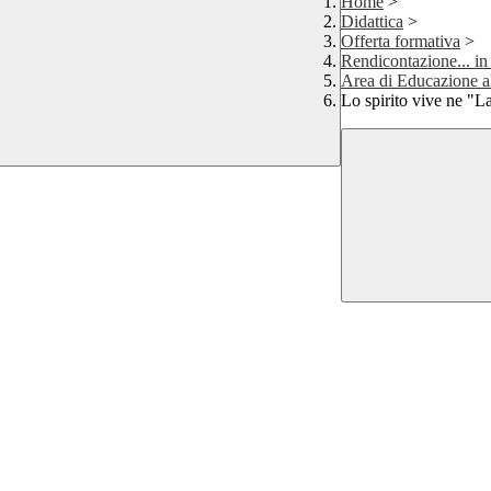
Home
>
Didattica
>
Offerta formativa
>
Rendicontazione... in
Area di Educazione al
Lo spirito vive ne "L