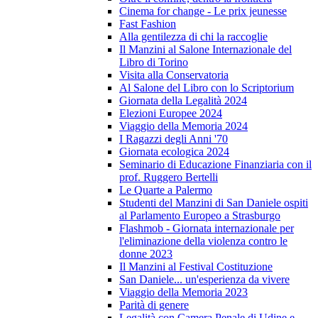
Cinema for change - Le prix jeunesse
Fast Fashion
Alla gentilezza di chi la raccoglie
Il Manzini al Salone Internazionale del
Libro di Torino
Visita alla Conservatoria
Al Salone del Libro con lo Scriptorium
Giornata della Legalità 2024
Elezioni Europee 2024
Viaggio della Memoria 2024
I Ragazzi degli Anni '70
Giornata ecologica 2024
Seminario di Educazione Finanziaria con il
prof. Ruggero Bertelli
Le Quarte a Palermo
Studenti del Manzini di San Daniele ospiti
al Parlamento Europeo a Strasburgo
Flashmob - Giornata internazionale per
l'eliminazione della violenza contro le
donne 2023
Il Manzini al Festival Costituzione
San Daniele... un'esperienza da vivere
Viaggio della Memoria 2023
Parità di genere
Legalità con Camera Penale di Udine e