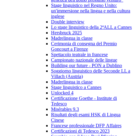
Stage linguistico nel Regno Unito:
un'immersione nella lingua e nella cultura
inglese
Double interview
Lo stage linguistico della 2ªALL a Cannes
Hersbruck 2025
Madrelingua in classe
Cerimonia di consegna del Premio
Goncourt a Firenze
Spettacolo teatrale in francese
Campionato nazionale delle lingue
Building our future - PON a Dublino
Soggiorno linguistico delle Seconde LL a
Villach (Austria)
Madrelingua in classe
Stage linguistico a Cannes
Unlocked 4
Certificazione Goethe - Institute di
Tedesco
Misérables 9.3
Risultati degli esami HSK di Lingua
Cinese
Francese professionale DFP Affaires
Certificazioni di Tedesco 2023