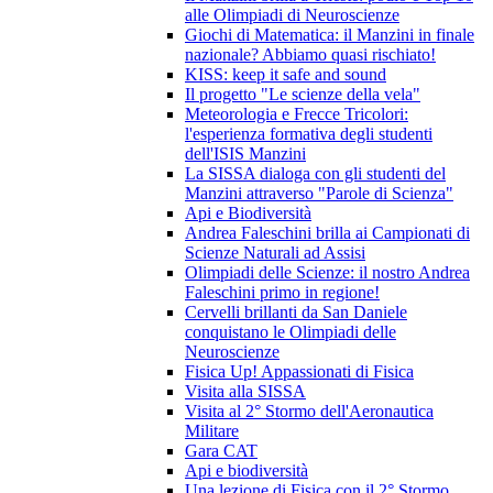
alle Olimpiadi di Neuroscienze
Giochi di Matematica: il Manzini in finale
nazionale? Abbiamo quasi rischiato!
KISS: keep it safe and sound
Il progetto "Le scienze della vela"
Meteorologia e Frecce Tricolori:
l'esperienza formativa degli studenti
dell'ISIS Manzini
La SISSA dialoga con gli studenti del
Manzini attraverso "Parole di Scienza"
Api e Biodiversità
Andrea Faleschini brilla ai Campionati di
Scienze Naturali ad Assisi
Olimpiadi delle Scienze: il nostro Andrea
Faleschini primo in regione!
Cervelli brillanti da San Daniele
conquistano le Olimpiadi delle
Neuroscienze
Fisica Up! Appassionati di Fisica
Visita alla SISSA
Visita al 2° Stormo dell'Aeronautica
Militare
Gara CAT
Api e biodiversità
Una lezione di Fisica con il 2° Stormo