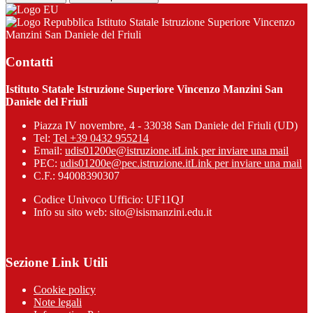
Istituto Statale Istruzione Superiore Vincenzo
Manzini San Daniele del Friuli
Contatti
Istituto Statale Istruzione Superiore Vincenzo Manzini San
Daniele del Friuli
Piazza IV novembre, 4 - 33038 San Daniele del Friuli (UD)
Tel:
Tel +39 0432 955214
Email:
udis01200e@istruzione.it
Link per inviare una mail
PEC:
udis01200e@pec.istruzione.it
Link per inviare una mail
C.F.: 94008390307
Codice Univoco Ufficio: UF11QJ
Info su sito web: sito@isismanzini.edu.it
Sezione Link Utili
Cookie policy
Note legali