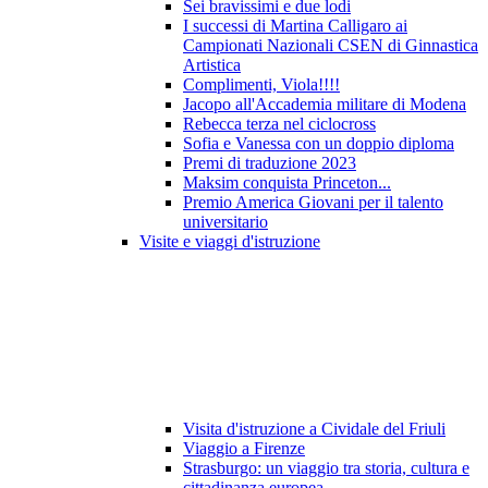
Sei bravissimi e due lodi
I successi di Martina Calligaro ai
Campionati Nazionali CSEN di Ginnastica
Artistica
Complimenti, Viola!!!!
Jacopo all'Accademia militare di Modena
Rebecca terza nel ciclocross
Sofia e Vanessa con un doppio diploma
Premi di traduzione 2023
Maksim conquista Princeton...
Premio America Giovani per il talento
universitario
Visite e viaggi d'istruzione
Visita d'istruzione a Cividale del Friuli
Viaggio a Firenze
Strasburgo: un viaggio tra storia, cultura e
cittadinanza europea