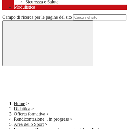
Sicurezza e Salute
Modulistica
Campo di ricerca per le pagine del sito
Home
>
Didattica
>
Offerta formativa
>
Rendicontazione... in progress
>
Area dello Sport
>