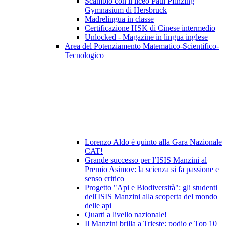
Scambio con il liceo Paul Pfinzing
Gymnasium di Hersbruck
Madrelingua in classe
Certificazione HSK di Cinese intermedio
Unlocked - Magazine in lingua inglese
Area del Potenziamento Matematico-Scientifico-
Tecnologico
Lorenzo Aldo è quinto alla Gara Nazionale
CAT!
Grande successo per l’ISIS Manzini al
Premio Asimov: la scienza si fa passione e
senso critico
Progetto "Api e Biodiversità": gli studenti
dell'ISIS Manzini alla scoperta del mondo
delle api
Quarti a livello nazionale!
Il Manzini brilla a Trieste: podio e Top 10