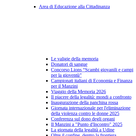
Area di Educazione alla Cittadinanza
Le valigie della memoria
Donatori di sangue
Concorso Lions “Scambi giovanili e campi
per la gioventù”
Campionati italiani di Economia e Finanza
per il Manzini
Viaggio della Memoria 2026
Il piacere della legalità: mondi a confronto
Inaugurazione della panchina rossa
Giornata internazionale per l'eliminazione
della violenza contro le donne 2025
Conferenza sul dono degli organi
Il Manzini a "Punto d'Incontro" 2025
La giornata della legalità a Udine
Oltre il confine, dentro la frontiera