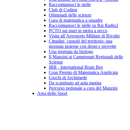
Raccontiamoci le stelle
Club di Coding
Olimpiadi delle scienze
Gara di matematica a squadre
Raccontiamoci le stelle su Rai Radio2
PCTO sui muri in pietra a secco
Visita all’Aeroporto Militare di Rivolto
Cittadini, custodi del territorio: una
giornata insieme con droni e provette
Una giornata da biologo
Il Manzini ai Campionati Regionali delle
Scienze
IBB - International Brain Bee
Gran Premio di Matematica Applicata
Giochi di Archimede
Da scantinato ad aula magna
Percorso pedonale a cura del Manzini
Area dello Sport