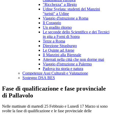
"Ricchezza" a Illegio
Udine Svelata: studenti del Manzini
"turisti" a Udine
Viaggio d'istruzione a Roma
Il Coraggio
Un gradito ritorno
Le seconde dello Scientifico e dei Tecnici
in gita a Forni di Sopra
Terze a Roma
Direzione Strasburgo
Le Quinte ad Atene
Il Manzini alla Biennale
Atterrati nella città che non dorme mai
Viaggio d'istruzione a Palermo
Padova tra storia e natura
Competenze Assi Culturali e Valutazione
Sostegno DSA BES
Fase di qualificazione e fase provinciale
di Pallavolo
Nelle mattinate di martedì 25 Febbraio e Lunedì 17 Marzo si sono
svolte la fase di qualificazione e le fase provinciale delle