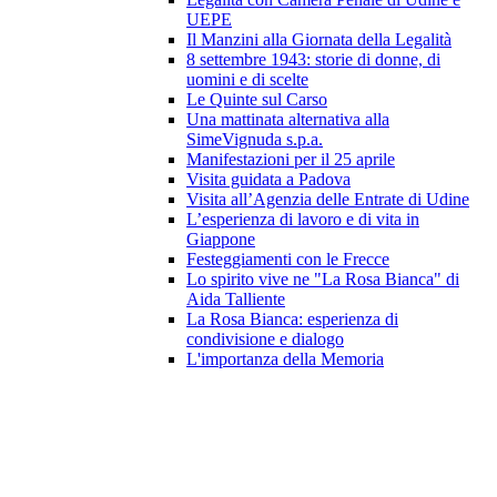
UEPE
Il Manzini alla Giornata della Legalità
8 settembre 1943: storie di donne, di
uomini e di scelte
Le Quinte sul Carso
Una mattinata alternativa alla
SimeVignuda s.p.a.
Manifestazioni per il 25 aprile
Visita guidata a Padova
Visita all’Agenzia delle Entrate di Udine
L’esperienza di lavoro e di vita in
Giappone
Festeggiamenti con le Frecce
Lo spirito vive ne "La Rosa Bianca" di
Aida Talliente
La Rosa Bianca: esperienza di
condivisione e dialogo
L'importanza della Memoria