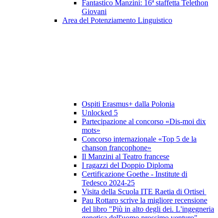
Fantastico Manzini: 16ª staffetta Telethon
Giovani
Area del Potenziamento Linguistico
Ospiti Erasmus+ dalla Polonia
Unlocked 5
Partecipazione al concorso «Dis-moi dix
mots»
Concorso internazionale «Top 5 de la
chanson francophone»
Il Manzini al Teatro francese
I ragazzi del Doppio Diploma
Certificazione Goethe - Institute di
Tedesco 2024-25
Visita della Scuola ITE Raetia di Ortisei
Pau Rottaro scrive la migliore recensione
del libro "Più in alto degli dei. L'ingegneria
genetica dell'uomo prossimo venturo"