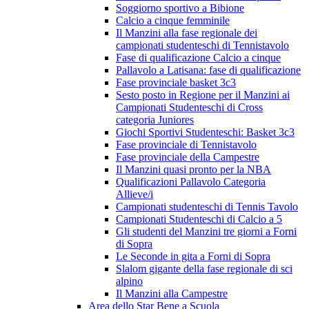
Soggiorno sportivo a Bibione
Calcio a cinque femminile
Il Manzini alla fase regionale dei
campionati studenteschi di Tennistavolo
Fase di qualificazione Calcio a cinque
Pallavolo a Latisana: fase di qualificazione
Fase provinciale basket 3c3
Sesto posto in Regione per il Manzini ai
Campionati Studenteschi di Cross
categoria Juniores
Giochi Sportivi Studenteschi: Basket 3c3
Fase provinciale di Tennistavolo
Fase provinciale della Campestre
Il Manzini quasi pronto per la NBA
Qualificazioni Pallavolo Categoria
Allieve/i
Campionati studenteschi di Tennis Tavolo
Campionati Studenteschi di Calcio a 5
Gli studenti del Manzini tre giorni a Forni
di Sopra
Le Seconde in gita a Forni di Sopra
Slalom gigante della fase regionale di sci
alpino
Il Manzini alla Campestre
Area dello Star Bene a Scuola