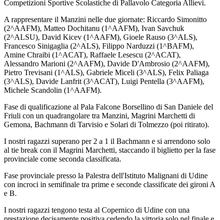
Competizioni Sportive Scolastiche di Pallavolo Categoria Allievi.
A rappresentare il Manzini nelle due giornate: Riccardo Simonitto
(2^AAFM), Matteo Dochitanu (1^AAFM), Ivan Savchuk
(2^ALSU), David Kicev (1^AAFM), Gioele Rauso (3^ALS),
Francesco Sinigaglia (2^ALS), Filippo Narduzzi (1^BAFM),
Amine Chraibi (1^ACAT), Raffaele Lesescu (2^ACAT),
Alessandro Marioni (2^AAFM), Davide D'Ambrosio (2^AAFM),
Pietro Trevisani (1^ALS), Gabriele Miceli (3^ALS), Felix Paliaga
(3^ALS), Davide Lanfrit (3^ACAT), Luigi Pentella (3^AAFM),
Michele Scandolin (1^AAFM).
Fase di qualificazione al Pala Falcone Borsellino di San Daniele del
Friuli con un quadrangolare tra Manzini, Magrini Marchetti di
Gemona, Bachmann di Tarvisio e Solari di Tolmezzo (poi ritirato).
I nostri ragazzi superano per 2 a 1 il Bachmann e si arrendono solo
al tie break con il Magrini Marchetti, staccando il biglietto per la fase
provinciale come seconda classificata.
Fase provinciale presso la Palestra dell'Istituto Malignani di Udine
con incroci in semifinale tra prime e seconde classificate dei gironi A
e B.
I nostri ragazzi tengono testa al Copernico di Udine con una
prestazione decisamente positiva cedendo la vittoria solo nel finale e