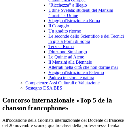
"Ricchezza" a Illegio
Udine Svelata: studenti del Manzini
"turisti" a Udine
Viaggio d'istruzione a Roma
Il Coraggio
Un gradito ritorno
Le seconde dello Scientifico e dei Tecnici
in gita a Forni di Sopra
Terze a Roma
Direzione Strasburgo
Le Quinte ad Atene
Il Manzini alla Biennale
Atterrati nella città che non dorme mai
Viaggio d'istruzione a Palermo
Padova tra storia e natura
Competenze Assi Culturali e Valutazione
Sostegno DSA BES
Concorso internazionale «Top 5 de la
chanson francophone»
All'occasione della Giornata internazionale del Docente di francese
del 20 novembre scorso, quattro classi della professoressa Lenka