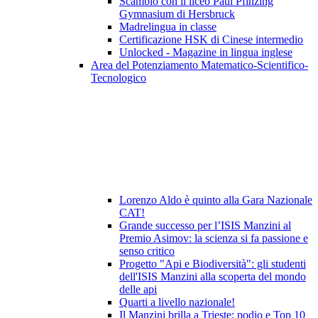
Scambio con il liceo Paul Pfinzing
Gymnasium di Hersbruck
Madrelingua in classe
Certificazione HSK di Cinese intermedio
Unlocked - Magazine in lingua inglese
Area del Potenziamento Matematico-Scientifico-
Tecnologico
Lorenzo Aldo è quinto alla Gara Nazionale
CAT!
Grande successo per l’ISIS Manzini al
Premio Asimov: la scienza si fa passione e
senso critico
Progetto "Api e Biodiversità": gli studenti
dell'ISIS Manzini alla scoperta del mondo
delle api
Quarti a livello nazionale!
Il Manzini brilla a Trieste: podio e Top 10