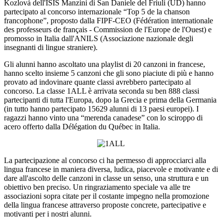
Kozlová dell'ISIS Manzini di San Daniele del Friuli (UD) hanno
partecipato al concorso internazionale “Top 5 de la chanson
francophone”, proposto dalla FIPF-CEO (Fédération internationale
des professeurs de français - Commission de l'Europe de l'Ouest) e
promosso in Italia dall'ANILS (Associazione nazionale degli
insegnanti di lingue straniere).
Gli alunni hanno ascoltato una playlist di 20 canzoni in francese,
hanno scelto insieme 5 canzoni che gli sono piaciute di più e hanno
provato ad indovinare quante classi avrebbero partecipato al
concorso. La classe 1ALL è arrivata seconda su ben 888 classi
partecipanti di tutta l'Europa, dopo la Grecia e prima della Germania
(in tutto hanno partecipato 15629 alunni di 13 paesi europei). I
ragazzi hanno vinto una “merenda canadese” con lo sciroppo di
acero offerto dalla Délégation du Québec in Italia.
La partecipazione al concorso ci ha permesso di approcciarci alla
lingua francese in maniera diversa, ludica, piacevole e motivante e di
dare all'ascolto delle canzoni in classe un senso, una struttura e un
obiettivo ben preciso. Un ringraziamento speciale va alle tre
associazioni sopra citate per il costante impegno nella promozione
della lingua francese attraverso proposte concrete, partecipative e
motivanti per i nostri alunni.