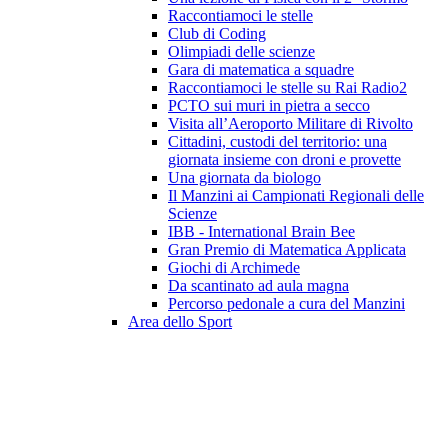
Raccontiamoci le stelle
Club di Coding
Olimpiadi delle scienze
Gara di matematica a squadre
Raccontiamoci le stelle su Rai Radio2
PCTO sui muri in pietra a secco
Visita all’Aeroporto Militare di Rivolto
Cittadini, custodi del territorio: una
giornata insieme con droni e provette
Una giornata da biologo
Il Manzini ai Campionati Regionali delle
Scienze
IBB - International Brain Bee
Gran Premio di Matematica Applicata
Giochi di Archimede
Da scantinato ad aula magna
Percorso pedonale a cura del Manzini
Area dello Sport