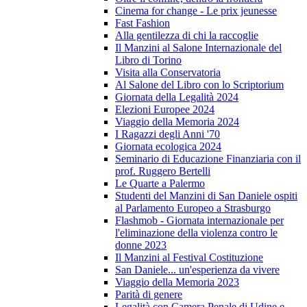
Cinema for change - Le prix jeunesse
Fast Fashion
Alla gentilezza di chi la raccoglie
Il Manzini al Salone Internazionale del
Libro di Torino
Visita alla Conservatoria
Al Salone del Libro con lo Scriptorium
Giornata della Legalità 2024
Elezioni Europee 2024
Viaggio della Memoria 2024
I Ragazzi degli Anni '70
Giornata ecologica 2024
Seminario di Educazione Finanziaria con il
prof. Ruggero Bertelli
Le Quarte a Palermo
Studenti del Manzini di San Daniele ospiti
al Parlamento Europeo a Strasburgo
Flashmob - Giornata internazionale per
l'eliminazione della violenza contro le
donne 2023
Il Manzini al Festival Costituzione
San Daniele... un'esperienza da vivere
Viaggio della Memoria 2023
Parità di genere
Legalità con Camera Penale di Udine e