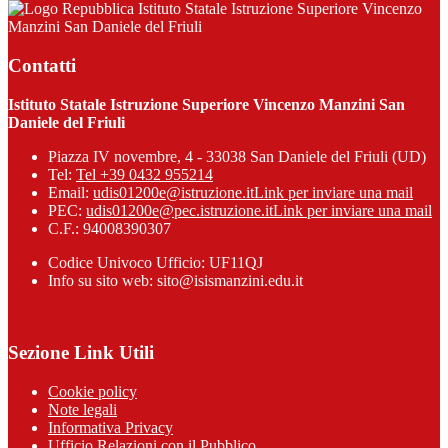
Istituto Statale Istruzione Superiore Vincenzo
Manzini San Daniele del Friuli
Contatti
Istituto Statale Istruzione Superiore Vincenzo Manzini San
Daniele del Friuli
Piazza IV novembre, 4 - 33038 San Daniele del Friuli (UD)
Tel:
Tel +39 0432 955214
Email:
udis01200e@istruzione.it
Link per inviare una mail
PEC:
udis01200e@pec.istruzione.it
Link per inviare una mail
C.F.: 94008390307
Codice Univoco Ufficio: UF11QJ
Info su sito web: sito@isismanzini.edu.it
Sezione Link Utili
Cookie policy
Note legali
Informativa Privacy
Ufficio Relazioni con il Pubblico