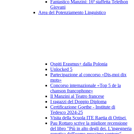
Fantastico Manzini: 16ª staffetta Telethon
Giovani
Area del Potenziamento Linguistico
Ospiti Erasmus+ dalla Polonia
Unlocked 5
Partecipazione al concorso «Dis-moi dix
mots»
Concorso internazionale «Top 5 de la
chanson francophone»
Il Manzini al Teatro francese
I ragazzi del Doppio Diploma
Certificazione Goethe - Institute di
Tedesco 2024-25
Visita della Scuola ITE Raetia di Ortisei
Pau Rottaro scrive la migliore recensione
del libro "Più in alto degli dei. L'ingegneria
genetica dell'uomo prossimo venturo"