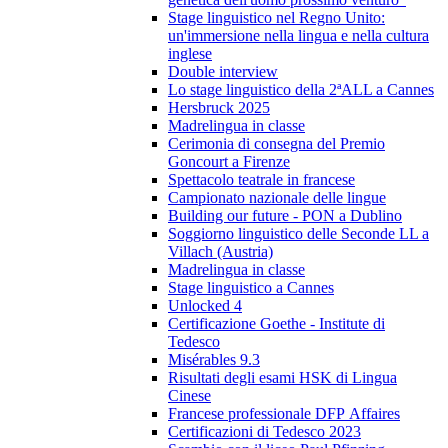
Stage linguistico nel Regno Unito:
un'immersione nella lingua e nella cultura
inglese
Double interview
Lo stage linguistico della 2ªALL a Cannes
Hersbruck 2025
Madrelingua in classe
Cerimonia di consegna del Premio
Goncourt a Firenze
Spettacolo teatrale in francese
Campionato nazionale delle lingue
Building our future - PON a Dublino
Soggiorno linguistico delle Seconde LL a
Villach (Austria)
Madrelingua in classe
Stage linguistico a Cannes
Unlocked 4
Certificazione Goethe - Institute di
Tedesco
Misérables 9.3
Risultati degli esami HSK di Lingua
Cinese
Francese professionale DFP Affaires
Certificazioni di Tedesco 2023