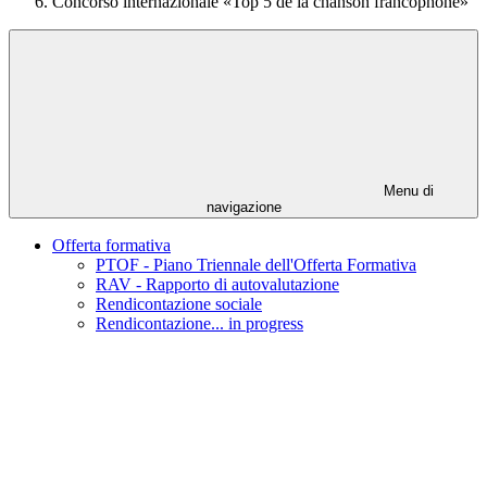
Concorso internazionale «Top 5 de la chanson francophone»
Menu di
navigazione
Offerta formativa
PTOF - Piano Triennale dell'Offerta Formativa
RAV - Rapporto di autovalutazione
Rendicontazione sociale
Rendicontazione... in progress