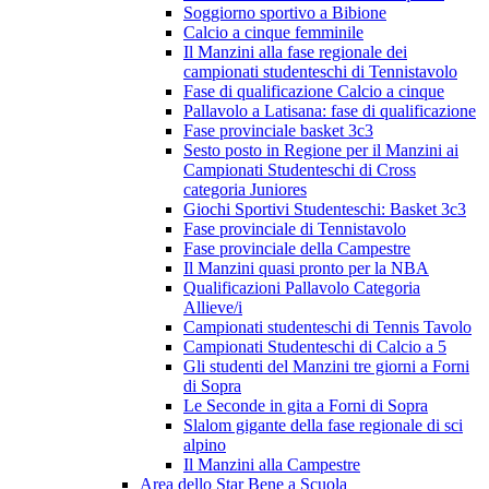
Soggiorno sportivo a Bibione
Calcio a cinque femminile
Il Manzini alla fase regionale dei
campionati studenteschi di Tennistavolo
Fase di qualificazione Calcio a cinque
Pallavolo a Latisana: fase di qualificazione
Fase provinciale basket 3c3
Sesto posto in Regione per il Manzini ai
Campionati Studenteschi di Cross
categoria Juniores
Giochi Sportivi Studenteschi: Basket 3c3
Fase provinciale di Tennistavolo
Fase provinciale della Campestre
Il Manzini quasi pronto per la NBA
Qualificazioni Pallavolo Categoria
Allieve/i
Campionati studenteschi di Tennis Tavolo
Campionati Studenteschi di Calcio a 5
Gli studenti del Manzini tre giorni a Forni
di Sopra
Le Seconde in gita a Forni di Sopra
Slalom gigante della fase regionale di sci
alpino
Il Manzini alla Campestre
Area dello Star Bene a Scuola