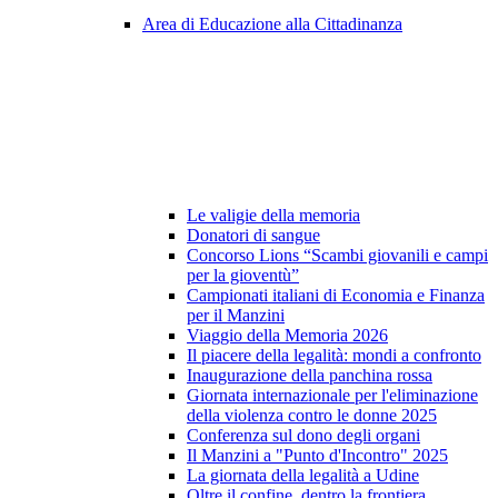
Area di Educazione alla Cittadinanza
Le valigie della memoria
Donatori di sangue
Concorso Lions “Scambi giovanili e campi
per la gioventù”
Campionati italiani di Economia e Finanza
per il Manzini
Viaggio della Memoria 2026
Il piacere della legalità: mondi a confronto
Inaugurazione della panchina rossa
Giornata internazionale per l'eliminazione
della violenza contro le donne 2025
Conferenza sul dono degli organi
Il Manzini a "Punto d'Incontro" 2025
La giornata della legalità a Udine
Oltre il confine, dentro la frontiera