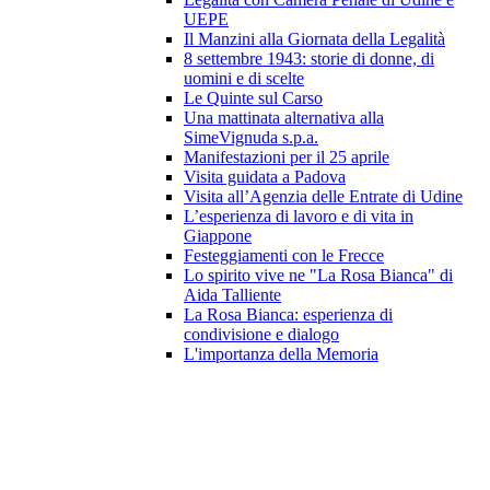
UEPE
Il Manzini alla Giornata della Legalità
8 settembre 1943: storie di donne, di
uomini e di scelte
Le Quinte sul Carso
Una mattinata alternativa alla
SimeVignuda s.p.a.
Manifestazioni per il 25 aprile
Visita guidata a Padova
Visita all’Agenzia delle Entrate di Udine
L’esperienza di lavoro e di vita in
Giappone
Festeggiamenti con le Frecce
Lo spirito vive ne "La Rosa Bianca" di
Aida Talliente
La Rosa Bianca: esperienza di
condivisione e dialogo
L'importanza della Memoria