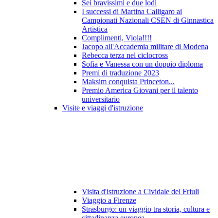
Sei bravissimi e due lodi
I successi di Martina Calligaro ai
Campionati Nazionali CSEN di Ginnastica
Artistica
Complimenti, Viola!!!!
Jacopo all'Accademia militare di Modena
Rebecca terza nel ciclocross
Sofia e Vanessa con un doppio diploma
Premi di traduzione 2023
Maksim conquista Princeton...
Premio America Giovani per il talento
universitario
Visite e viaggi d'istruzione
Visita d'istruzione a Cividale del Friuli
Viaggio a Firenze
Strasburgo: un viaggio tra storia, cultura e
cittadinanza europea