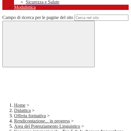
Sicurezza e Salute
Modulistica
Campo di ricerca per le pagine del sito
Home
>
Didattica
>
Offerta formativa
>
Rendicontazione... in progress
>
Area del Potenziamento Linguistico
>