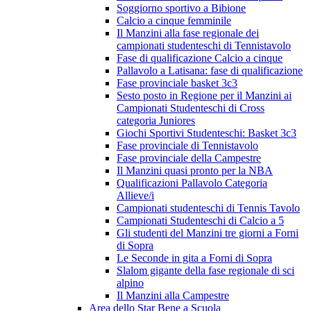
Soggiorno sportivo a Bibione
Calcio a cinque femminile
Il Manzini alla fase regionale dei
campionati studenteschi di Tennistavolo
Fase di qualificazione Calcio a cinque
Pallavolo a Latisana: fase di qualificazione
Fase provinciale basket 3c3
Sesto posto in Regione per il Manzini ai
Campionati Studenteschi di Cross
categoria Juniores
Giochi Sportivi Studenteschi: Basket 3c3
Fase provinciale di Tennistavolo
Fase provinciale della Campestre
Il Manzini quasi pronto per la NBA
Qualificazioni Pallavolo Categoria
Allieve/i
Campionati studenteschi di Tennis Tavolo
Campionati Studenteschi di Calcio a 5
Gli studenti del Manzini tre giorni a Forni
di Sopra
Le Seconde in gita a Forni di Sopra
Slalom gigante della fase regionale di sci
alpino
Il Manzini alla Campestre
Area dello Star Bene a Scuola