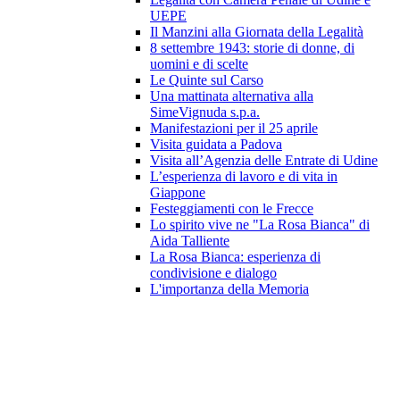
UEPE
Il Manzini alla Giornata della Legalità
8 settembre 1943: storie di donne, di
uomini e di scelte
Le Quinte sul Carso
Una mattinata alternativa alla
SimeVignuda s.p.a.
Manifestazioni per il 25 aprile
Visita guidata a Padova
Visita all’Agenzia delle Entrate di Udine
L’esperienza di lavoro e di vita in
Giappone
Festeggiamenti con le Frecce
Lo spirito vive ne "La Rosa Bianca" di
Aida Talliente
La Rosa Bianca: esperienza di
condivisione e dialogo
L'importanza della Memoria