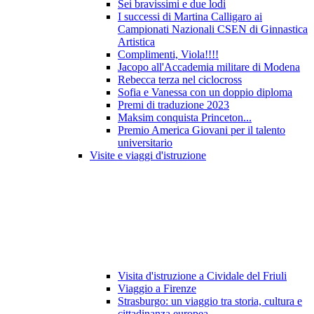
Sei bravissimi e due lodi
I successi di Martina Calligaro ai
Campionati Nazionali CSEN di Ginnastica
Artistica
Complimenti, Viola!!!!
Jacopo all'Accademia militare di Modena
Rebecca terza nel ciclocross
Sofia e Vanessa con un doppio diploma
Premi di traduzione 2023
Maksim conquista Princeton...
Premio America Giovani per il talento
universitario
Visite e viaggi d'istruzione
Visita d'istruzione a Cividale del Friuli
Viaggio a Firenze
Strasburgo: un viaggio tra storia, cultura e
cittadinanza europea