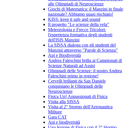
alle Olimpiadi di Neuroscienze
Giochi di Matematica: il Manzini in finale
nazionale? Abbiamo quasi rischiato!
KISS: keep it safe and sound
Il progetto "Le scienze della vela"
Meteorologia e Frecce Tricolori:
l'esperienza formativa degli studenti
dell'ISIS Manzini
La SISSA dialoga con gli studenti del
Manzini attraverso "Parole di Scienza"
Api e Biodiversità
Andrea Faleschini brilla ai Campionati di
Scienze Naturali ad Assisi
Olimpiadi delle Scienze: il nostro Andrea
Faleschini primo in regione!
Cervelli brillanti da San Daniele
conquistano le Olimpiadi delle
Neuroscienze
Fisica Up! Appassionati di Fisica
Visita alla SISSA
Visita al 2° Stormo dell'Aeronautica
Militare
Gara CAT
Api e biodiversità
Una lezione di Fisica con il 2° Stormo