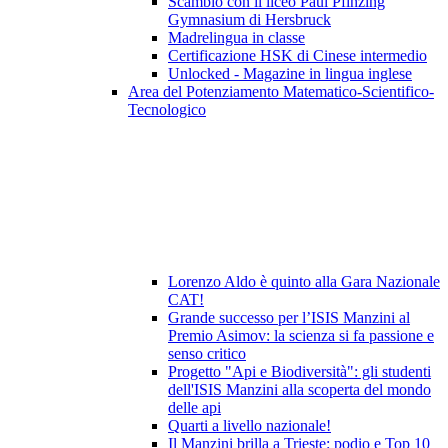
Scambio con il liceo Paul Pfinzing
Gymnasium di Hersbruck
Madrelingua in classe
Certificazione HSK di Cinese intermedio
Unlocked - Magazine in lingua inglese
Area del Potenziamento Matematico-Scientifico-
Tecnologico
Lorenzo Aldo è quinto alla Gara Nazionale
CAT!
Grande successo per l’ISIS Manzini al
Premio Asimov: la scienza si fa passione e
senso critico
Progetto "Api e Biodiversità": gli studenti
dell'ISIS Manzini alla scoperta del mondo
delle api
Quarti a livello nazionale!
Il Manzini brilla a Trieste: podio e Top 10