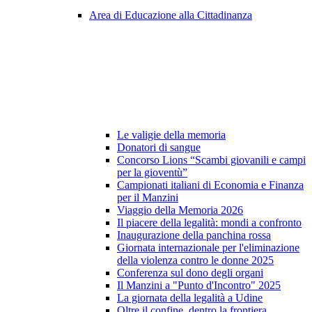
Area di Educazione alla Cittadinanza
Le valigie della memoria
Donatori di sangue
Concorso Lions “Scambi giovanili e campi
per la gioventù”
Campionati italiani di Economia e Finanza
per il Manzini
Viaggio della Memoria 2026
Il piacere della legalità: mondi a confronto
Inaugurazione della panchina rossa
Giornata internazionale per l'eliminazione
della violenza contro le donne 2025
Conferenza sul dono degli organi
Il Manzini a "Punto d'Incontro" 2025
La giornata della legalità a Udine
Oltre il confine, dentro la frontiera