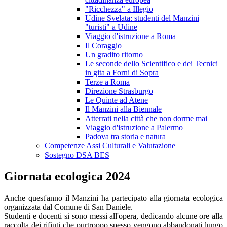
"Ricchezza" a Illegio
Udine Svelata: studenti del Manzini
"turisti" a Udine
Viaggio d'istruzione a Roma
Il Coraggio
Un gradito ritorno
Le seconde dello Scientifico e dei Tecnici
in gita a Forni di Sopra
Terze a Roma
Direzione Strasburgo
Le Quinte ad Atene
Il Manzini alla Biennale
Atterrati nella città che non dorme mai
Viaggio d'istruzione a Palermo
Padova tra storia e natura
Competenze Assi Culturali e Valutazione
Sostegno DSA BES
Giornata ecologica 2024
Anche quest'anno il Manzini ha partecipato alla giornata ecologica
organizzata dal Comune di San Daniele.
Studenti e docenti si sono messi all'opera, dedicando alcune ore alla
raccolta dei rifiuti che purtroppo spesso vengono abbandonati lungo