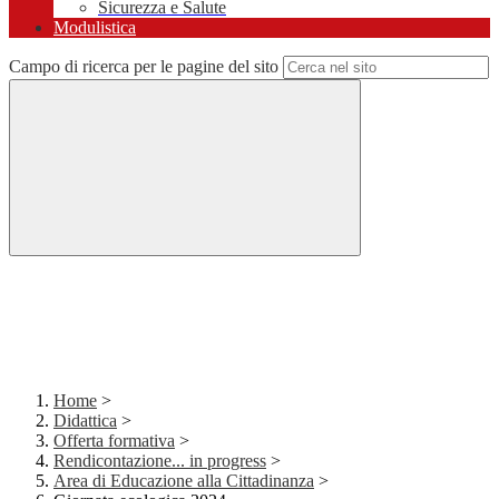
Sicurezza e Salute
Modulistica
Campo di ricerca per le pagine del sito
Home
>
Didattica
>
Offerta formativa
>
Rendicontazione... in progress
>
Area di Educazione alla Cittadinanza
>