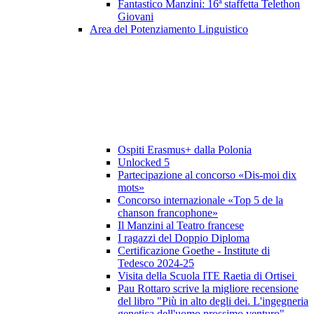
Fantastico Manzini: 16ª staffetta Telethon
Giovani
Area del Potenziamento Linguistico
Ospiti Erasmus+ dalla Polonia
Unlocked 5
Partecipazione al concorso «Dis-moi dix
mots»
Concorso internazionale «Top 5 de la
chanson francophone»
Il Manzini al Teatro francese
I ragazzi del Doppio Diploma
Certificazione Goethe - Institute di
Tedesco 2024-25
Visita della Scuola ITE Raetia di Ortisei
Pau Rottaro scrive la migliore recensione
del libro "Più in alto degli dei. L'ingegneria
genetica dell'uomo prossimo venturo"