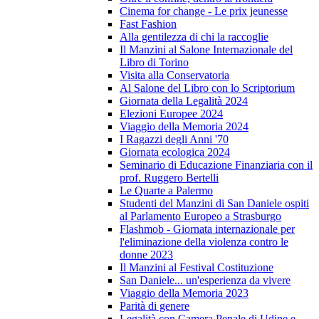
Cinema for change - Le prix jeunesse
Fast Fashion
Alla gentilezza di chi la raccoglie
Il Manzini al Salone Internazionale del
Libro di Torino
Visita alla Conservatoria
Al Salone del Libro con lo Scriptorium
Giornata della Legalità 2024
Elezioni Europee 2024
Viaggio della Memoria 2024
I Ragazzi degli Anni '70
Giornata ecologica 2024
Seminario di Educazione Finanziaria con il
prof. Ruggero Bertelli
Le Quarte a Palermo
Studenti del Manzini di San Daniele ospiti
al Parlamento Europeo a Strasburgo
Flashmob - Giornata internazionale per
l'eliminazione della violenza contro le
donne 2023
Il Manzini al Festival Costituzione
San Daniele... un'esperienza da vivere
Viaggio della Memoria 2023
Parità di genere
Legalità con Camera Penale di Udine e