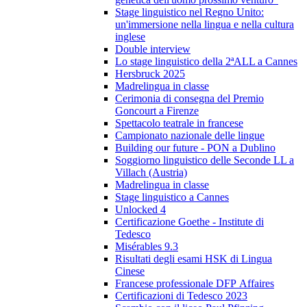
Stage linguistico nel Regno Unito:
un'immersione nella lingua e nella cultura
inglese
Double interview
Lo stage linguistico della 2ªALL a Cannes
Hersbruck 2025
Madrelingua in classe
Cerimonia di consegna del Premio
Goncourt a Firenze
Spettacolo teatrale in francese
Campionato nazionale delle lingue
Building our future - PON a Dublino
Soggiorno linguistico delle Seconde LL a
Villach (Austria)
Madrelingua in classe
Stage linguistico a Cannes
Unlocked 4
Certificazione Goethe - Institute di
Tedesco
Misérables 9.3
Risultati degli esami HSK di Lingua
Cinese
Francese professionale DFP Affaires
Certificazioni di Tedesco 2023