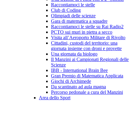
Raccontiamoci le stelle
Club di Coding
Olimpiadi delle scienze
Gara di matematica a squadre
Raccontiamoci le stelle su Rai Radio2
PCTO sui muri in pietra a secco
Visita all’Aeroporto Militare di Rivolto
Cittadini, custodi del territorio: una
giornata insieme con droni e provette
Una giornata da biologo
Il Manzini ai Campionati Regionali delle
Scienze
IBB - International Brain Bee
Gran Premio di Matematica Applicata
Giochi di Archimede
Da scantinato ad aula magna
Percorso pedonale a cura del Manzini
Area dello Sport