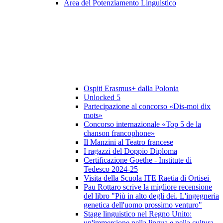
Area del Potenziamento Linguistico
Ospiti Erasmus+ dalla Polonia
Unlocked 5
Partecipazione al concorso «Dis-moi dix
mots»
Concorso internazionale «Top 5 de la
chanson francophone»
Il Manzini al Teatro francese
I ragazzi del Doppio Diploma
Certificazione Goethe - Institute di
Tedesco 2024-25
Visita della Scuola ITE Raetia di Ortisei
Pau Rottaro scrive la migliore recensione
del libro "Più in alto degli dei. L'ingegneria
genetica dell'uomo prossimo venturo"
Stage linguistico nel Regno Unito:
un'immersione nella lingua e nella cultura