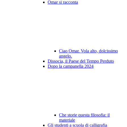
Omar si racconta
Ciao Omar. Vola alto, dolcissimo
angelo.
Dissocia, il Paese del Tempo Perduto
Dopo la campanella 2024
Che storie questa filosofia: il
materiale
Gli studenti a scuola di calligrafia