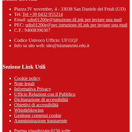
Piazza IV novembre, 4 - 33038 San Daniele del Friuli (UD)
Tel:
Tel +39 0432 955214
Email:
udis01200e@istruzione.it
Link per inviare una mail
PEC:
udis01200e@pec.istruzione.it
Link per inviare una mail
C.F.: 94008390307
Codice Univoco Ufficio: UF11QJ
Info su sito web: sito@isismanzini.edu.it
Sezione Link Utili
Cookie policy
Note legali
Informativa Privacy
Ufficio Relazioni con il Pubblico
Dichiarazione di accessibilità
Obiettivi di accessibilità
Whistleblowing
Gestione consensi cookie
Amministrazione trasparente
Pagina visualizzata
6156
volte