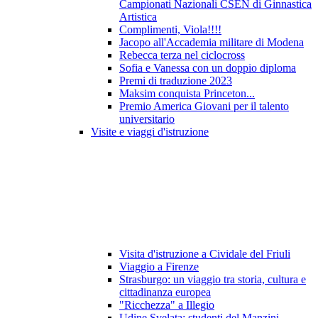
Campionati Nazionali CSEN di Ginnastica
Artistica
Complimenti, Viola!!!!
Jacopo all'Accademia militare di Modena
Rebecca terza nel ciclocross
Sofia e Vanessa con un doppio diploma
Premi di traduzione 2023
Maksim conquista Princeton...
Premio America Giovani per il talento
universitario
Visite e viaggi d'istruzione
Visita d'istruzione a Cividale del Friuli
Viaggio a Firenze
Strasburgo: un viaggio tra storia, cultura e
cittadinanza europea
"Ricchezza" a Illegio
Udine Svelata: studenti del Manzini