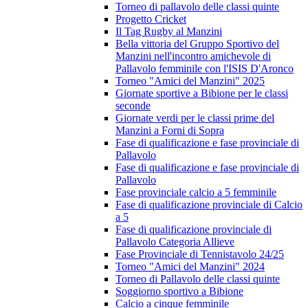
Torneo di pallavolo delle classi quinte
Progetto Cricket
Il Tag Rugby al Manzini
Bella vittoria del Gruppo Sportivo del
Manzini nell'incontro amichevole di
Pallavolo femminile con l'ISIS D'Aronco
Torneo "Amici del Manzini" 2025
Giornate sportive a Bibione per le classi
seconde
Giornate verdi per le classi prime del
Manzini a Forni di Sopra
Fase di qualificazione e fase provinciale di
Pallavolo
Fase di qualificazione e fase provinciale di
Pallavolo
Fase provinciale calcio a 5 femminile
Fase di qualificazione provinciale di Calcio
a 5
Fase di qualificazione provinciale di
Pallavolo Categoria Allieve
Fase Provinciale di Tennistavolo 24/25
Torneo "Amici del Manzini" 2024
Torneo di Pallavolo delle classi quinte
Soggiorno sportivo a Bibione
Calcio a cinque femminile