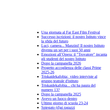
Una giornata al Far East Film Festival
Successo iscrizioni: il nostro Istituto vince
la sfida del futuro
Luci, camera... Manzini! Il nostro Istituto
diventa un set per i suoi 50 anni
Emozioni all’Opera: il "Trovatore" incanta
gli studenti del nostro Istituto
Dopo la campanella 2026
Progetto accoglienza delle classi Prime
2025-26
Triskaidekafobia: video interviste al
gruppo teatrale d'istituto
Triskaidekafobia... chi ha paura del
numero 13?
Dopo la campanella 2025
Avevo un fuoco dentro
Ultimo giorno di scuola 23-24
Spiegato (d)ai ragazzi