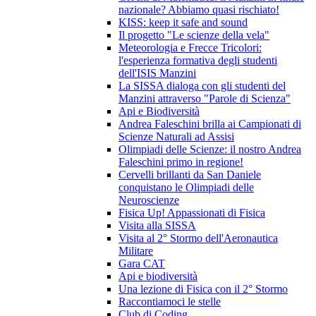
nazionale? Abbiamo quasi rischiato!
KISS: keep it safe and sound
Il progetto "Le scienze della vela"
Meteorologia e Frecce Tricolori:
l'esperienza formativa degli studenti
dell'ISIS Manzini
La SISSA dialoga con gli studenti del
Manzini attraverso "Parole di Scienza"
Api e Biodiversità
Andrea Faleschini brilla ai Campionati di
Scienze Naturali ad Assisi
Olimpiadi delle Scienze: il nostro Andrea
Faleschini primo in regione!
Cervelli brillanti da San Daniele
conquistano le Olimpiadi delle
Neuroscienze
Fisica Up! Appassionati di Fisica
Visita alla SISSA
Visita al 2° Stormo dell'Aeronautica
Militare
Gara CAT
Api e biodiversità
Una lezione di Fisica con il 2° Stormo
Raccontiamoci le stelle
Club di Coding