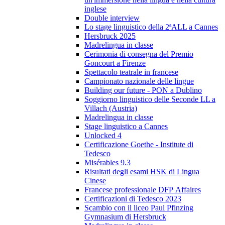
inglese
Double interview
Lo stage linguistico della 2ªALL a Cannes
Hersbruck 2025
Madrelingua in classe
Cerimonia di consegna del Premio
Goncourt a Firenze
Spettacolo teatrale in francese
Campionato nazionale delle lingue
Building our future - PON a Dublino
Soggiorno linguistico delle Seconde LL a
Villach (Austria)
Madrelingua in classe
Stage linguistico a Cannes
Unlocked 4
Certificazione Goethe - Institute di
Tedesco
Misérables 9.3
Risultati degli esami HSK di Lingua
Cinese
Francese professionale DFP Affaires
Certificazioni di Tedesco 2023
Scambio con il liceo Paul Pfinzing
Gymnasium di Hersbruck