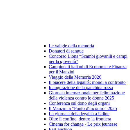
Le valigie della memoria
Donatori di sangue
Concorso Lions “Scambi giovanili e campi
per la gioventù”
Campionati italiani di Economia e Finanza
per il Manzini
Viaggio della Memoria 2026
Il piacere della legalità: mondi a confronto
Inaugurazione della panchina rossa
Giornata internazionale per l'eliminazione
della violenza contro le donne 2025
Conferenza sul dono degli organi
Il Manzini a "Punto d'Incontro" 2025
La giornata della legalità a Udine
Oltre il confine, dentro la frontiera
Cinema for change - Le prix jeunesse
Fast Fashion