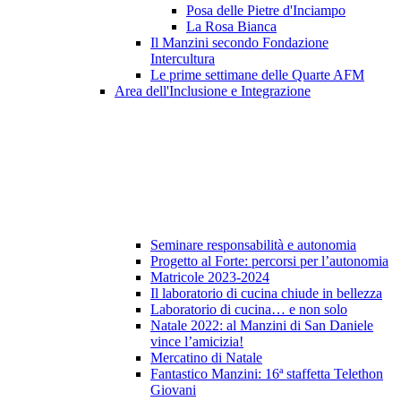
Posa delle Pietre d'Inciampo
La Rosa Bianca
Il Manzini secondo Fondazione
Intercultura
Le prime settimane delle Quarte AFM
Area dell'Inclusione e Integrazione
Seminare responsabilità e autonomia
Progetto al Forte: percorsi per l’autonomia
Matricole 2023-2024
Il laboratorio di cucina chiude in bellezza
Laboratorio di cucina… e non solo
Natale 2022: al Manzini di San Daniele
vince l’amicizia!
Mercatino di Natale
Fantastico Manzini: 16ª staffetta Telethon
Giovani