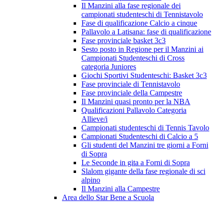
Il Manzini alla fase regionale dei
campionati studenteschi di Tennistavolo
Fase di qualificazione Calcio a cinque
Pallavolo a Latisana: fase di qualificazione
Fase provinciale basket 3c3
Sesto posto in Regione per il Manzini ai
Campionati Studenteschi di Cross
categoria Juniores
Giochi Sportivi Studenteschi: Basket 3c3
Fase provinciale di Tennistavolo
Fase provinciale della Campestre
Il Manzini quasi pronto per la NBA
Qualificazioni Pallavolo Categoria
Allieve/i
Campionati studenteschi di Tennis Tavolo
Campionati Studenteschi di Calcio a 5
Gli studenti del Manzini tre giorni a Forni
di Sopra
Le Seconde in gita a Forni di Sopra
Slalom gigante della fase regionale di sci
alpino
Il Manzini alla Campestre
Area dello Star Bene a Scuola