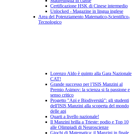
Madrelingua in classe
Certificazione HSK di Cinese intermedio
Unlocked - Magazine in lingua inglese
Area del Potenziamento Matematico-Scientifico-
Tecnologico
Lorenzo Aldo è quinto alla Gara Nazionale
CAT!
Grande successo per l’ISIS Manzini al
Premio Asimov: la scienza si fa passione e
senso critico
Progetto "Api e Biodiversità": gli studenti
dell'ISIS Manzini alla scoperta del mondo
delle api
Quarti a livello nazionale!
Il Manzini brilla a Trieste: podio e Top 10
alle Olimpiadi di Neuroscienze
Giochi di Matematica: il Manzini in finale