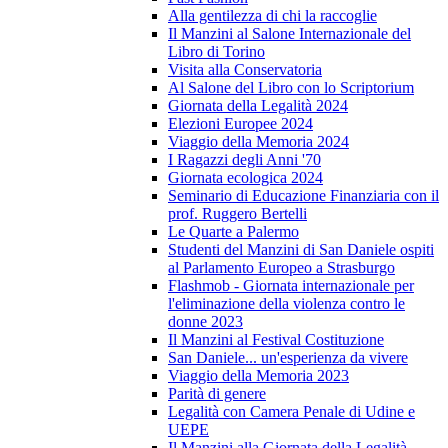
Alla gentilezza di chi la raccoglie
Il Manzini al Salone Internazionale del
Libro di Torino
Visita alla Conservatoria
Al Salone del Libro con lo Scriptorium
Giornata della Legalità 2024
Elezioni Europee 2024
Viaggio della Memoria 2024
I Ragazzi degli Anni '70
Giornata ecologica 2024
Seminario di Educazione Finanziaria con il
prof. Ruggero Bertelli
Le Quarte a Palermo
Studenti del Manzini di San Daniele ospiti
al Parlamento Europeo a Strasburgo
Flashmob - Giornata internazionale per
l'eliminazione della violenza contro le
donne 2023
Il Manzini al Festival Costituzione
San Daniele... un'esperienza da vivere
Viaggio della Memoria 2023
Parità di genere
Legalità con Camera Penale di Udine e
UEPE
Il Manzini alla Giornata della Legalità