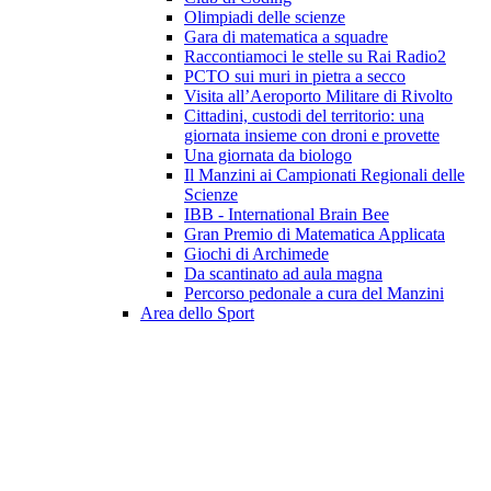
Olimpiadi delle scienze
Gara di matematica a squadre
Raccontiamoci le stelle su Rai Radio2
PCTO sui muri in pietra a secco
Visita all’Aeroporto Militare di Rivolto
Cittadini, custodi del territorio: una
giornata insieme con droni e provette
Una giornata da biologo
Il Manzini ai Campionati Regionali delle
Scienze
IBB - International Brain Bee
Gran Premio di Matematica Applicata
Giochi di Archimede
Da scantinato ad aula magna
Percorso pedonale a cura del Manzini
Area dello Sport