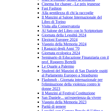
Cinema for change - Le prix jeunesse
Fast Fashion
Alla gentilezza di chi la raccoglie
Il Manzini al Salone Internazionale del
Libro di Torino
Visita alla Conservatoria
Al Salone del Libro con lo Scriptorium
Giornata della Legalità 2024
Elezioni Europee 2024
Viaggio della Memoria 2024
I Ragazzi degli Anni '70
Giornata ecologica 2024
Seminario di Educazione Finanziaria con il
prof. Ruggero Bertelli
Le Quarte a Palermo
Studenti del Manzini di San Daniele ospiti
al Parlamento Europeo a Strasburgo
Flashmob - Giornata internazionale per
l'eliminazione della violenza contro le
donne 2023
Il Manzini al Festival Costituzione
San Daniele... un'esperienza da vivere
Viaggio della Memoria 2023
Parità di genere
Legalità con Camera Penale di Udine e