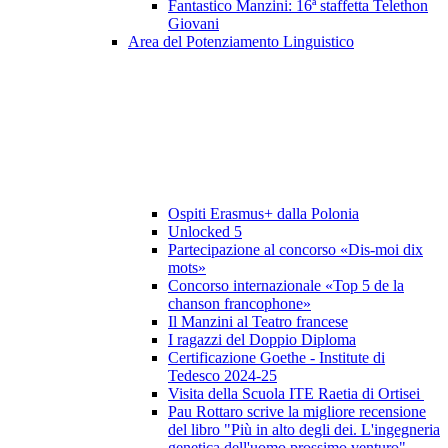
Fantastico Manzini: 16ª staffetta Telethon
Giovani
Area del Potenziamento Linguistico
Ospiti Erasmus+ dalla Polonia
Unlocked 5
Partecipazione al concorso «Dis-moi dix
mots»
Concorso internazionale «Top 5 de la
chanson francophone»
Il Manzini al Teatro francese
I ragazzi del Doppio Diploma
Certificazione Goethe - Institute di
Tedesco 2024-25
Visita della Scuola ITE Raetia di Ortisei
Pau Rottaro scrive la migliore recensione
del libro "Più in alto degli dei. L'ingegneria
genetica dell'uomo prossimo venturo"