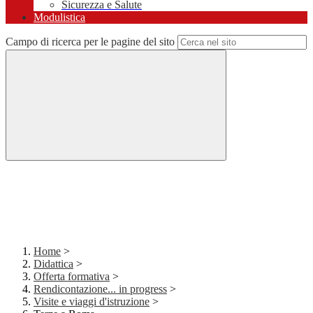
Sicurezza e Salute
Modulistica
Campo di ricerca per le pagine del sito
Home
>
Didattica
>
Offerta formativa
>
Rendicontazione... in progress
>
Visite e viaggi d'istruzione
>