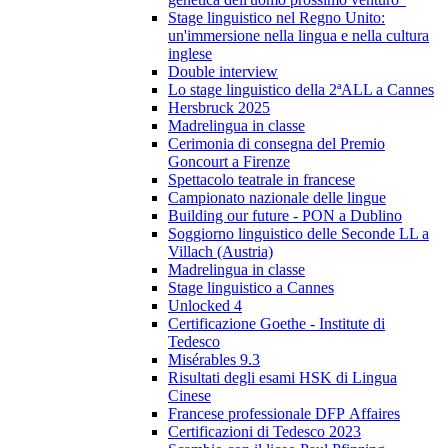
Stage linguistico nel Regno Unito:
un'immersione nella lingua e nella cultura
inglese
Double interview
Lo stage linguistico della 2ªALL a Cannes
Hersbruck 2025
Madrelingua in classe
Cerimonia di consegna del Premio
Goncourt a Firenze
Spettacolo teatrale in francese
Campionato nazionale delle lingue
Building our future - PON a Dublino
Soggiorno linguistico delle Seconde LL a
Villach (Austria)
Madrelingua in classe
Stage linguistico a Cannes
Unlocked 4
Certificazione Goethe - Institute di
Tedesco
Misérables 9.3
Risultati degli esami HSK di Lingua
Cinese
Francese professionale DFP Affaires
Certificazioni di Tedesco 2023