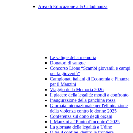
Area di Educazione alla Cittadinanza
Le valigie della memoria
Donatori di sangue
Concorso Lions “Scambi giovanili e campi
per la gioventù”
Campionati italiani di Economia e Finanza
per il Manzini
Viaggio della Memoria 2026
Il piacere della legalità: mondi a confronto
Inaugurazione della panchina rossa
Giornata internazionale per l'eliminazione
della violenza contro le donne 2025
Conferenza sul dono degli organi
Il Manzini a "Punto d'Incontro" 2025
La giornata della legalità a Udine
Oltre il confine, dentro la frontiera