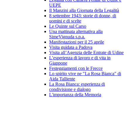
UEPE
Il Manzini alla Giornata della Legalità
8 settembre 1943: storie di donne, di
uomini e di scelte
Le Quinte sul Carso
Una mattinata alternativa alla
SimeVignuda s.p.a.
Manifestazioni per il 25 aprile
Visita guidata a Padova
Visita all’Agenzia delle Entrate di Udine
L’esperienza di lavoro e di vita in
Giappone
Festeggiamenti con le Frecce
Lo spirito vive ne "La Rosa Bianca" di
Aida Talliente
La Rosa Bianca: esperienza di
condivisione e dialogo
L'importanza della Memoria