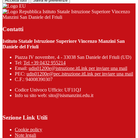
Accetta tutti
Salva le preferenze
Istituto Statale Istruzione Superiore Vincenzo
Manzini San Daniele del Friuli
Contatti
Istituto Statale Istruzione Superiore Vincenzo Manzini San
Daniele del Friuli
Piazza IV novembre, 4 - 33038 San Daniele del Friuli (UD)
Tel:
Tel +39 0432 955214
Email:
udis01200e@istruzione.it
Link per inviare una mail
PEC:
udis01200e@pec.istruzione.it
Link per inviare una mail
C.F.: 94008390307
Codice Univoco Ufficio: UF11QJ
Info su sito web: sito@isismanzini.edu.it
Sezione Link Utili
Cookie policy
Note legali