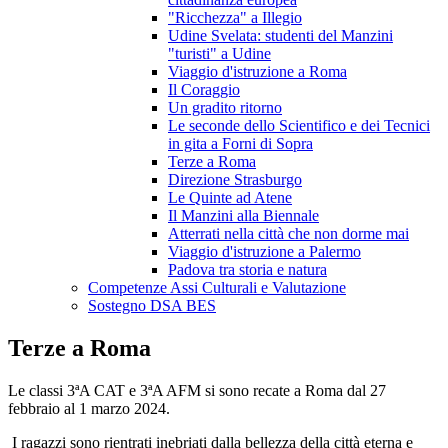
"Ricchezza" a Illegio
Udine Svelata: studenti del Manzini
"turisti" a Udine
Viaggio d'istruzione a Roma
Il Coraggio
Un gradito ritorno
Le seconde dello Scientifico e dei Tecnici
in gita a Forni di Sopra
Terze a Roma
Direzione Strasburgo
Le Quinte ad Atene
Il Manzini alla Biennale
Atterrati nella città che non dorme mai
Viaggio d'istruzione a Palermo
Padova tra storia e natura
Competenze Assi Culturali e Valutazione
Sostegno DSA BES
Terze a Roma
Le classi 3ªA CAT e 3ªA AFM si sono recate a Roma dal 27
febbraio al 1 marzo 2024.
I ragazzi sono rientrati inebriati dalla bellezza della città eterna e