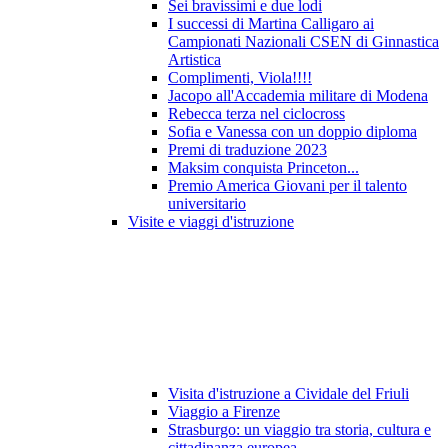
Sei bravissimi e due lodi
I successi di Martina Calligaro ai
Campionati Nazionali CSEN di Ginnastica
Artistica
Complimenti, Viola!!!!
Jacopo all'Accademia militare di Modena
Rebecca terza nel ciclocross
Sofia e Vanessa con un doppio diploma
Premi di traduzione 2023
Maksim conquista Princeton...
Premio America Giovani per il talento
universitario
Visite e viaggi d'istruzione
Visita d'istruzione a Cividale del Friuli
Viaggio a Firenze
Strasburgo: un viaggio tra storia, cultura e
cittadinanza europea