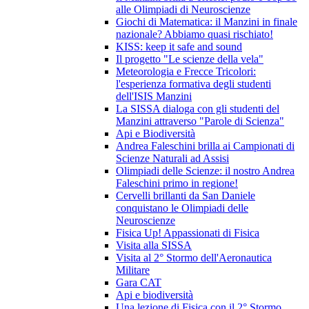
alle Olimpiadi di Neuroscienze
Giochi di Matematica: il Manzini in finale
nazionale? Abbiamo quasi rischiato!
KISS: keep it safe and sound
Il progetto "Le scienze della vela"
Meteorologia e Frecce Tricolori:
l'esperienza formativa degli studenti
dell'ISIS Manzini
La SISSA dialoga con gli studenti del
Manzini attraverso "Parole di Scienza"
Api e Biodiversità
Andrea Faleschini brilla ai Campionati di
Scienze Naturali ad Assisi
Olimpiadi delle Scienze: il nostro Andrea
Faleschini primo in regione!
Cervelli brillanti da San Daniele
conquistano le Olimpiadi delle
Neuroscienze
Fisica Up! Appassionati di Fisica
Visita alla SISSA
Visita al 2° Stormo dell'Aeronautica
Militare
Gara CAT
Api e biodiversità
Una lezione di Fisica con il 2° Stormo