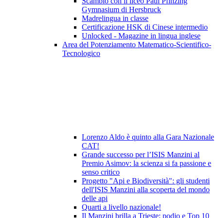
Scambio con il liceo Paul Pfinzing
Gymnasium di Hersbruck
Madrelingua in classe
Certificazione HSK di Cinese intermedio
Unlocked - Magazine in lingua inglese
Area del Potenziamento Matematico-Scientifico-
Tecnologico
Lorenzo Aldo è quinto alla Gara Nazionale
CAT!
Grande successo per l’ISIS Manzini al
Premio Asimov: la scienza si fa passione e
senso critico
Progetto "Api e Biodiversità": gli studenti
dell'ISIS Manzini alla scoperta del mondo
delle api
Quarti a livello nazionale!
Il Manzini brilla a Trieste: podio e Top 10