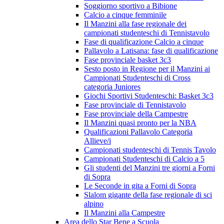
Soggiorno sportivo a Bibione
Calcio a cinque femminile
Il Manzini alla fase regionale dei
campionati studenteschi di Tennistavolo
Fase di qualificazione Calcio a cinque
Pallavolo a Latisana: fase di qualificazione
Fase provinciale basket 3c3
Sesto posto in Regione per il Manzini ai
Campionati Studenteschi di Cross
categoria Juniores
Giochi Sportivi Studenteschi: Basket 3c3
Fase provinciale di Tennistavolo
Fase provinciale della Campestre
Il Manzini quasi pronto per la NBA
Qualificazioni Pallavolo Categoria
Allieve/i
Campionati studenteschi di Tennis Tavolo
Campionati Studenteschi di Calcio a 5
Gli studenti del Manzini tre giorni a Forni
di Sopra
Le Seconde in gita a Forni di Sopra
Slalom gigante della fase regionale di sci
alpino
Il Manzini alla Campestre
Area dello Star Bene a Scuola