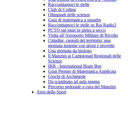
Raccontiamoci le stelle
Club di Coding
Olimpiadi delle scienze
Gara di matematica a squadre
Raccontiamoci le stelle su Rai Radio2
PCTO sui muri in pietra a secco
Visita all’Aeroporto Militare di Rivolto
Cittadini, custodi del territorio: una
giornata insieme con droni e provette
Una giornata da biologo
Il Manzini ai Campionati Regionali delle
Scienze
IBB - International Brain Bee
Gran Premio di Matematica Applicata
Giochi di Archimede
Da scantinato ad aula magna
Percorso pedonale a cura del Manzini
Area dello Sport