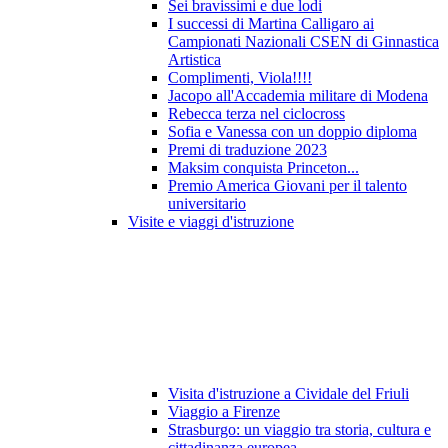
Sei bravissimi e due lodi
I successi di Martina Calligaro ai
Campionati Nazionali CSEN di Ginnastica
Artistica
Complimenti, Viola!!!!
Jacopo all'Accademia militare di Modena
Rebecca terza nel ciclocross
Sofia e Vanessa con un doppio diploma
Premi di traduzione 2023
Maksim conquista Princeton...
Premio America Giovani per il talento
universitario
Visite e viaggi d'istruzione
Visita d'istruzione a Cividale del Friuli
Viaggio a Firenze
Strasburgo: un viaggio tra storia, cultura e
cittadinanza europea