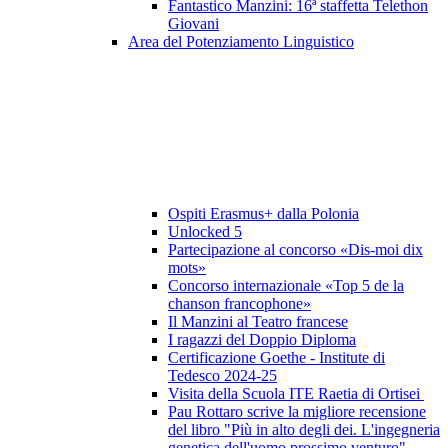
Fantastico Manzini: 16ª staffetta Telethon
Giovani
Area del Potenziamento Linguistico
Ospiti Erasmus+ dalla Polonia
Unlocked 5
Partecipazione al concorso «Dis-moi dix
mots»
Concorso internazionale «Top 5 de la
chanson francophone»
Il Manzini al Teatro francese
I ragazzi del Doppio Diploma
Certificazione Goethe - Institute di
Tedesco 2024-25
Visita della Scuola ITE Raetia di Ortisei
Pau Rottaro scrive la migliore recensione
del libro "Più in alto degli dei. L'ingegneria
genetica dell'uomo prossimo venturo"