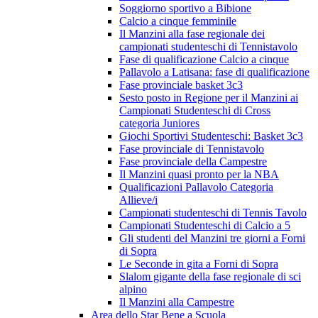
Soggiorno sportivo a Bibione
Calcio a cinque femminile
Il Manzini alla fase regionale dei
campionati studenteschi di Tennistavolo
Fase di qualificazione Calcio a cinque
Pallavolo a Latisana: fase di qualificazione
Fase provinciale basket 3c3
Sesto posto in Regione per il Manzini ai
Campionati Studenteschi di Cross
categoria Juniores
Giochi Sportivi Studenteschi: Basket 3c3
Fase provinciale di Tennistavolo
Fase provinciale della Campestre
Il Manzini quasi pronto per la NBA
Qualificazioni Pallavolo Categoria
Allieve/i
Campionati studenteschi di Tennis Tavolo
Campionati Studenteschi di Calcio a 5
Gli studenti del Manzini tre giorni a Forni
di Sopra
Le Seconde in gita a Forni di Sopra
Slalom gigante della fase regionale di sci
alpino
Il Manzini alla Campestre
Area dello Star Bene a Scuola