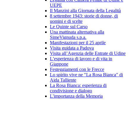
UEPE
Il Manzini alla Giornata della Legalità
8 settembre 1943: storie di donne, di
uomini e di scelte
Le Quinte sul Carso
Una mattinata alternativa alla
SimeVignuda s.p.a.
Manifestazioni per il 25 aprile
Visita guidata a Padova
Visita all’Agenzia delle Entrate di Udine
L’esperienza di lavoro e di vita in
Giappone
Festeggiamenti con le Frecce
Lo spirito vive ne "La Rosa Bianca" di
Aida Talliente
La Rosa Bianca: esperienza di
condivisione e dialogo
L'importanza della Memoria