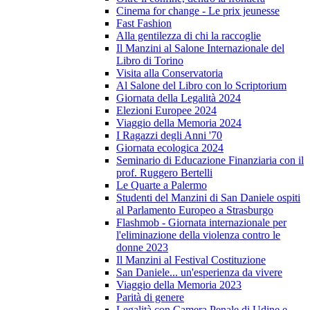
Cinema for change - Le prix jeunesse
Fast Fashion
Alla gentilezza di chi la raccoglie
Il Manzini al Salone Internazionale del
Libro di Torino
Visita alla Conservatoria
Al Salone del Libro con lo Scriptorium
Giornata della Legalità 2024
Elezioni Europee 2024
Viaggio della Memoria 2024
I Ragazzi degli Anni '70
Giornata ecologica 2024
Seminario di Educazione Finanziaria con il
prof. Ruggero Bertelli
Le Quarte a Palermo
Studenti del Manzini di San Daniele ospiti
al Parlamento Europeo a Strasburgo
Flashmob - Giornata internazionale per
l'eliminazione della violenza contro le
donne 2023
Il Manzini al Festival Costituzione
San Daniele... un'esperienza da vivere
Viaggio della Memoria 2023
Parità di genere
Legalità con Camera Penale di Udine e