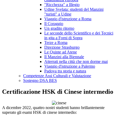
"Ricchezza" a Illegio
Udine Svelata: studenti del Manzini
"turisti" a Udine
Viaggio d'istruzione a Roma
Il Coraggio
Un gradito ritorno
Le seconde dello Scientifico e dei Tecnici
in gita a Forni di Sopra
Terze a Roma
Direzione Strasburgo
Le Quinte ad Atene
Il Manzini alla Biennale
Atterrati nella città che non dorme mai
Viaggio d'istruzione a Palermo
Padova tra storia e natura
Competenze Assi Culturali e Valutazione
Sostegno DSA BES
Certificazione HSK di Cinese intermedio
A dicembre 2022, quattro nostri studenti hanno brillantemente
superato gli esami HSK di cinese intermedio: