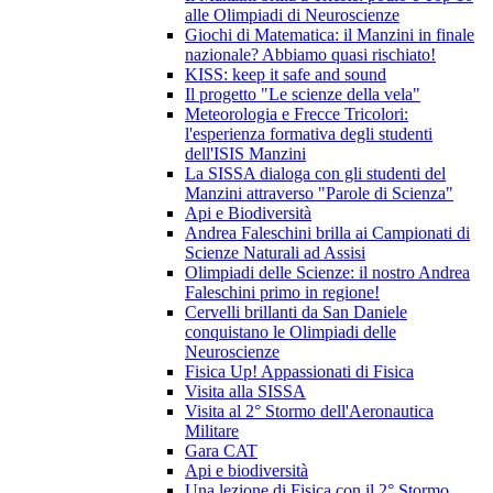
alle Olimpiadi di Neuroscienze
Giochi di Matematica: il Manzini in finale
nazionale? Abbiamo quasi rischiato!
KISS: keep it safe and sound
Il progetto "Le scienze della vela"
Meteorologia e Frecce Tricolori:
l'esperienza formativa degli studenti
dell'ISIS Manzini
La SISSA dialoga con gli studenti del
Manzini attraverso "Parole di Scienza"
Api e Biodiversità
Andrea Faleschini brilla ai Campionati di
Scienze Naturali ad Assisi
Olimpiadi delle Scienze: il nostro Andrea
Faleschini primo in regione!
Cervelli brillanti da San Daniele
conquistano le Olimpiadi delle
Neuroscienze
Fisica Up! Appassionati di Fisica
Visita alla SISSA
Visita al 2° Stormo dell'Aeronautica
Militare
Gara CAT
Api e biodiversità
Una lezione di Fisica con il 2° Stormo