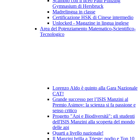
Scambio con il liceo Paul Pfinzing
Gymnasium di Hersbruck
Madrelingua in classe
Certificazione HSK di Cinese intermedio
Unlocked - Magazine in lingua inglese
Area del Potenziamento Matematico-Scientifico-
Tecnologico
Lorenzo Aldo è quinto alla Gara Nazionale
CAT!
Grande successo per l’ISIS Manzini al
Premio Asimov: la scienza si fa passione e
senso critico
Progetto "Api e Biodiversità": gli studenti
dell'ISIS Manzini alla scoperta del mondo
delle api
Quarti a livello nazionale!
Il Manzini brilla a Trieste: podio e Top 10