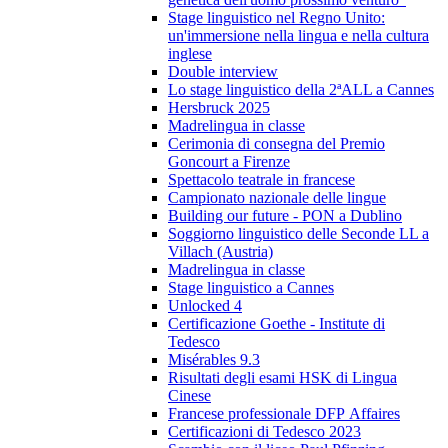
Stage linguistico nel Regno Unito:
un'immersione nella lingua e nella cultura
inglese
Double interview
Lo stage linguistico della 2ªALL a Cannes
Hersbruck 2025
Madrelingua in classe
Cerimonia di consegna del Premio
Goncourt a Firenze
Spettacolo teatrale in francese
Campionato nazionale delle lingue
Building our future - PON a Dublino
Soggiorno linguistico delle Seconde LL a
Villach (Austria)
Madrelingua in classe
Stage linguistico a Cannes
Unlocked 4
Certificazione Goethe - Institute di
Tedesco
Misérables 9.3
Risultati degli esami HSK di Lingua
Cinese
Francese professionale DFP Affaires
Certificazioni di Tedesco 2023