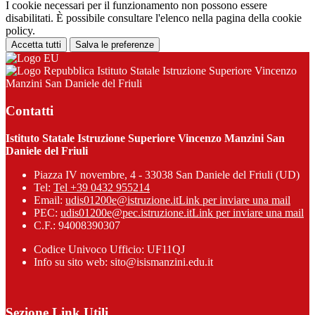
I cookie necessari per il funzionamento non possono essere
disabilitati. È possibile consultare l'elenco nella pagina della cookie
policy.
Accetta tutti
Salva le preferenze
Istituto Statale Istruzione Superiore Vincenzo
Manzini San Daniele del Friuli
Contatti
Istituto Statale Istruzione Superiore Vincenzo Manzini San
Daniele del Friuli
Piazza IV novembre, 4 - 33038 San Daniele del Friuli (UD)
Tel:
Tel +39 0432 955214
Email:
udis01200e@istruzione.it
Link per inviare una mail
PEC:
udis01200e@pec.istruzione.it
Link per inviare una mail
C.F.: 94008390307
Codice Univoco Ufficio: UF11QJ
Info su sito web: sito@isismanzini.edu.it
Sezione Link Utili