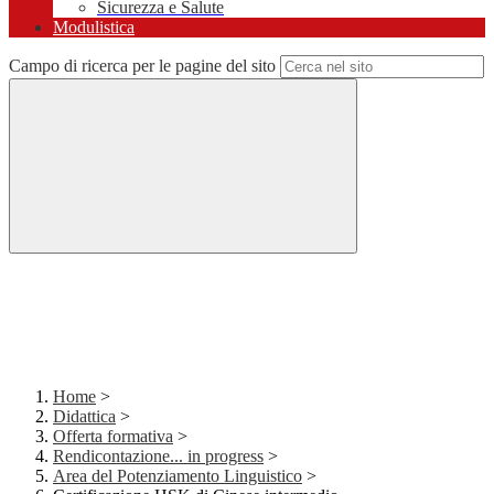
Sicurezza e Salute
Modulistica
Campo di ricerca per le pagine del sito
Home
>
Didattica
>
Offerta formativa
>
Rendicontazione... in progress
>
Area del Potenziamento Linguistico
>