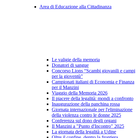
Area di Educazione alla Cittadinanza
Le valigie della memoria
Donatori di sangue
Concorso Lions “Scambi giovanili e campi
per la gioventù”
Campionati italiani di Economia e Finanza
per il Manzini
Viaggio della Memoria 2026
Il piacere della legalità: mondi a confronto
Inaugurazione della panchina rossa
Giornata internazionale per l'eliminazione
della violenza contro le donne 2025
Conferenza sul dono degli organi
Il Manzini a "Punto d'Incontro" 2025
La giornata della legalità a Udine
Oltre il confine, dentro la frontiera