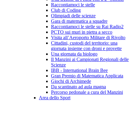
Raccontiamoci le stelle
Club di Coding
Olimpiadi delle scienze
Gara di matematica a squadre
Raccontiamoci le stelle su Rai Radio2
PCTO sui muri in pietra a secco
Visita all’Aeroporto Militare di Rivolto
Cittadini, custodi del territorio: una
giornata insieme con droni e provette
Una giornata da biologo
Il Manzini ai Campionati Regionali delle
Scienze
IBB - International Brain Bee
Gran Premio di Matematica Applicata
Giochi di Archimede
Da scantinato ad aula magna
Percorso pedonale a cura del Manzini
Area dello Sport