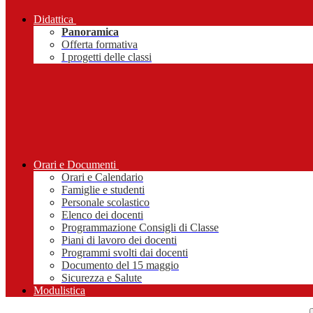
Didattica
Panoramica
Offerta formativa
I progetti delle classi
Orari e Documenti
Orari e Calendario
Famiglie e studenti
Personale scolastico
Elenco dei docenti
Programmazione Consigli di Classe
Piani di lavoro dei docenti
Programmi svolti dai docenti
Documento del 15 maggio
Sicurezza e Salute
Modulistica