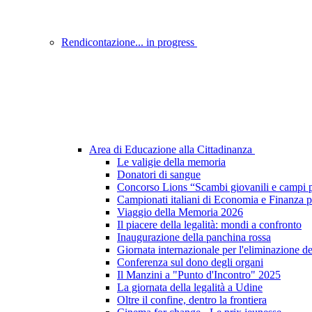
Rendicontazione... in progress
Area di Educazione alla Cittadinanza
Le valigie della memoria
Donatori di sangue
Concorso Lions “Scambi giovanili e campi p
Campionati italiani di Economia e Finanza p
Viaggio della Memoria 2026
Il piacere della legalità: mondi a confronto
Inaugurazione della panchina rossa
Giornata internazionale per l'eliminazione d
Conferenza sul dono degli organi
Il Manzini a "Punto d'Incontro" 2025
La giornata della legalità a Udine
Oltre il confine, dentro la frontiera