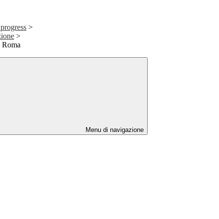
 progress
>
zione
>
 a Roma
Menu di navigazione