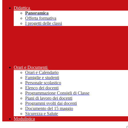
Didattica
Panoramica
Offerta formativa
I progetti delle classi
Orari e Documenti
Orari e Calendario
Famiglie e studenti
Personale scolastico
Elenco dei docenti
Programmazione Consigli di Classe
Piani di lavoro dei docenti
Programmi svolti dai docenti
Documento del 15 maggio
Sicurezza e Salute
Modulistica