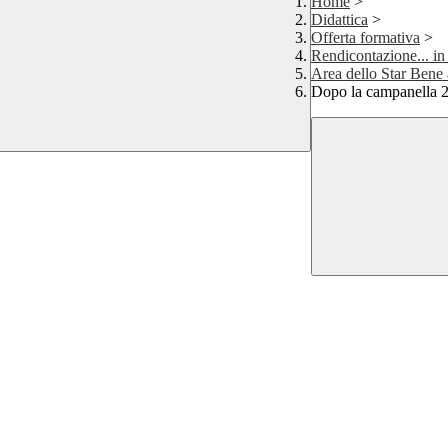
Home
>
Didattica
>
Offerta formativa
>
Rendicontazione... in
Area dello Star Bene
Dopo la campanella 