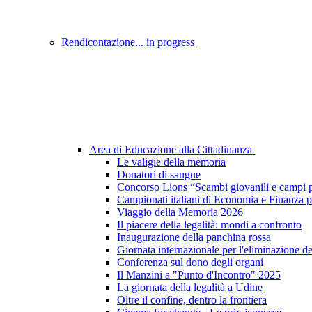
Rendicontazione... in progress
Area di Educazione alla Cittadinanza
Le valigie della memoria
Donatori di sangue
Concorso Lions “Scambi giovanili e campi p
Campionati italiani di Economia e Finanza p
Viaggio della Memoria 2026
Il piacere della legalità: mondi a confronto
Inaugurazione della panchina rossa
Giornata internazionale per l'eliminazione d
Conferenza sul dono degli organi
Il Manzini a "Punto d'Incontro" 2025
La giornata della legalità a Udine
Oltre il confine, dentro la frontiera