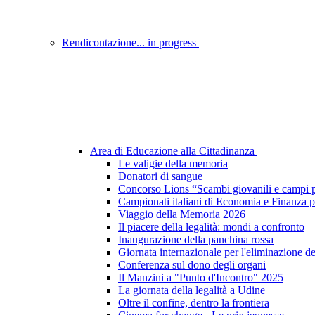
Rendicontazione... in progress
Area di Educazione alla Cittadinanza
Le valigie della memoria
Donatori di sangue
Concorso Lions “Scambi giovanili e campi p
Campionati italiani di Economia e Finanza p
Viaggio della Memoria 2026
Il piacere della legalità: mondi a confronto
Inaugurazione della panchina rossa
Giornata internazionale per l'eliminazione d
Conferenza sul dono degli organi
Il Manzini a "Punto d'Incontro" 2025
La giornata della legalità a Udine
Oltre il confine, dentro la frontiera