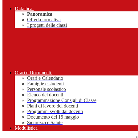
Didattica
Panoramica
Offerta formativa
I progetti delle classi
Orari e Documenti
Orari e Calendario
Famiglie e studenti
Personale scolastico
Elenco dei docenti
Programmazione Consigli di Classe
Piani di lavoro dei docenti
Programmi svolti dai docenti
Documento del 15 maggio
Sicurezza e Salute
Modulistica