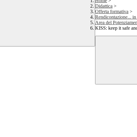
Home
>
Didattica
>
Offerta formativa
>
Rendicontazione... in
Area del Potenziamen
KISS: keep it safe a