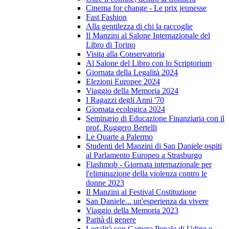
Cinema for change - Le prix jeunesse
Fast Fashion
Alla gentilezza di chi la raccoglie
Il Manzini al Salone Internazionale del
Libro di Torino
Visita alla Conservatoria
Al Salone del Libro con lo Scriptorium
Giornata della Legalità 2024
Elezioni Europee 2024
Viaggio della Memoria 2024
I Ragazzi degli Anni '70
Giornata ecologica 2024
Seminario di Educazione Finanziaria con il
prof. Ruggero Bertelli
Le Quarte a Palermo
Studenti del Manzini di San Daniele ospiti
al Parlamento Europeo a Strasburgo
Flashmob - Giornata internazionale per
l'eliminazione della violenza contro le
donne 2023
Il Manzini al Festival Costituzione
San Daniele... un'esperienza da vivere
Viaggio della Memoria 2023
Parità di genere
Legalità con Camera Penale di Udine e