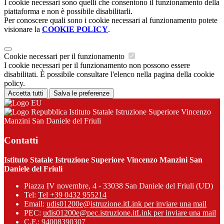
I cookie necessari sono quelli che consentono il funzionamento della
piattaforma e non è possibile disabilitarli.
Per conoscere quali sono i cookie necessari al funzionamento potete
visionare la
COOKIE POLICY
.
Cookie necessari per il funzionamento
I cookie necessari per il funzionamento non possono essere
disabilitati. È possibile consultare l'elenco nella pagina della cookie
policy.
Accetta tutti
Salva le preferenze
Istituto Statale Istruzione Superiore Vincenzo
Manzini San Daniele del Friuli
Contatti
Istituto Statale Istruzione Superiore Vincenzo Manzini San
Daniele del Friuli
Piazza IV novembre, 4 - 33038 San Daniele del Friuli (UD)
Tel:
Tel +39 0432 955214
Email:
udis01200e@istruzione.it
Link per inviare una mail
PEC:
udis01200e@pec.istruzione.it
Link per inviare una mail
C.F.: 94008390307