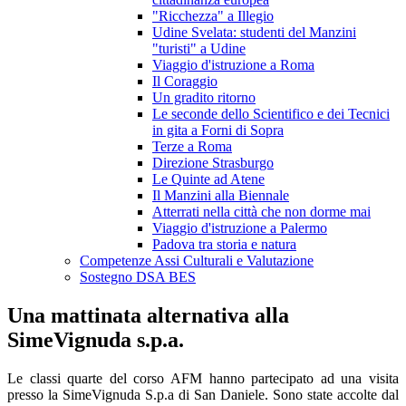
"Ricchezza" a Illegio
Udine Svelata: studenti del Manzini
"turisti" a Udine
Viaggio d'istruzione a Roma
Il Coraggio
Un gradito ritorno
Le seconde dello Scientifico e dei Tecnici
in gita a Forni di Sopra
Terze a Roma
Direzione Strasburgo
Le Quinte ad Atene
Il Manzini alla Biennale
Atterrati nella città che non dorme mai
Viaggio d'istruzione a Palermo
Padova tra storia e natura
Competenze Assi Culturali e Valutazione
Sostegno DSA BES
Una mattinata alternativa alla
SimeVignuda s.p.a.
Le classi quarte del corso AFM hanno partecipato ad una visita
presso la SimeVignuda S.p.a di San Daniele. Sono state accolte dal