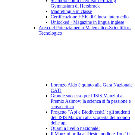
Scambio con il liceo Paul Pfinzing
Gymnasium di Hersbruck
Madrelingua in classe
Certificazione HSK di Cinese intermedio
Unlocked - Magazine in lingua inglese
Area del Potenziamento Matematico-Scientifico-
Tecnologico
Lorenzo Aldo è quinto alla Gara Nazionale
CAT!
Grande successo per l’ISIS Manzini al
Premio Asimov: la scienza si fa passione e
senso critico
Progetto "Api e Biodiversità": gli studenti
dell'ISIS Manzini alla scoperta del mondo
delle api
Quarti a livello nazionale!
Il Manzini brilla a Trieste: podio e Top 10