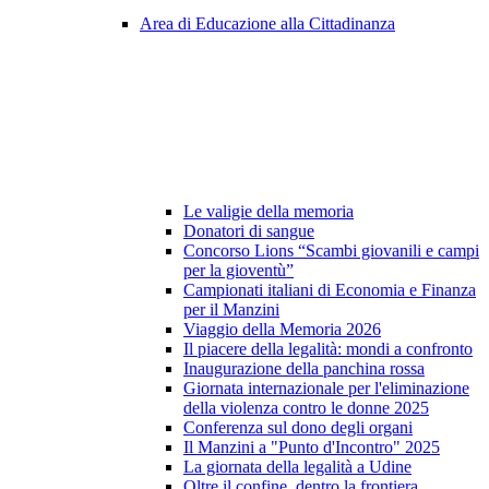
Area di Educazione alla Cittadinanza
Le valigie della memoria
Donatori di sangue
Concorso Lions “Scambi giovanili e campi
per la gioventù”
Campionati italiani di Economia e Finanza
per il Manzini
Viaggio della Memoria 2026
Il piacere della legalità: mondi a confronto
Inaugurazione della panchina rossa
Giornata internazionale per l'eliminazione
della violenza contro le donne 2025
Conferenza sul dono degli organi
Il Manzini a "Punto d'Incontro" 2025
La giornata della legalità a Udine
Oltre il confine, dentro la frontiera