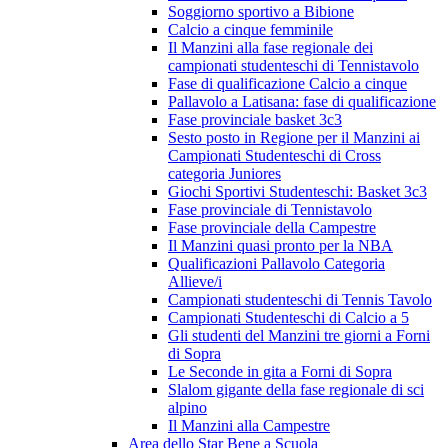
Soggiorno sportivo a Bibione
Calcio a cinque femminile
Il Manzini alla fase regionale dei
campionati studenteschi di Tennistavolo
Fase di qualificazione Calcio a cinque
Pallavolo a Latisana: fase di qualificazione
Fase provinciale basket 3c3
Sesto posto in Regione per il Manzini ai
Campionati Studenteschi di Cross
categoria Juniores
Giochi Sportivi Studenteschi: Basket 3c3
Fase provinciale di Tennistavolo
Fase provinciale della Campestre
Il Manzini quasi pronto per la NBA
Qualificazioni Pallavolo Categoria
Allieve/i
Campionati studenteschi di Tennis Tavolo
Campionati Studenteschi di Calcio a 5
Gli studenti del Manzini tre giorni a Forni
di Sopra
Le Seconde in gita a Forni di Sopra
Slalom gigante della fase regionale di sci
alpino
Il Manzini alla Campestre
Area dello Star Bene a Scuola