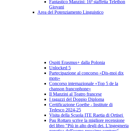
Fantastico Manzini: 16ª staffetta Telethon
Giovani
Area del Potenziamento Linguistico
Ospiti Erasmus+ dalla Polonia
Unlocked 5
Partecipazione al concorso «Dis-moi dix
mots»
Concorso internazionale «Top 5 de la
chanson francophone»
Il Manzini al Teatro francese
I ragazzi del Doppio Diploma
Certificazione Goethe - Institute di
Tedesco 2024-25
Visita della Scuola ITE Raetia di Ortisei
Pau Rottaro scrive la migliore recensione
del libro "Più in alto degli dei. L'ingegneria
genetica dell'uomo prossimo venturo"