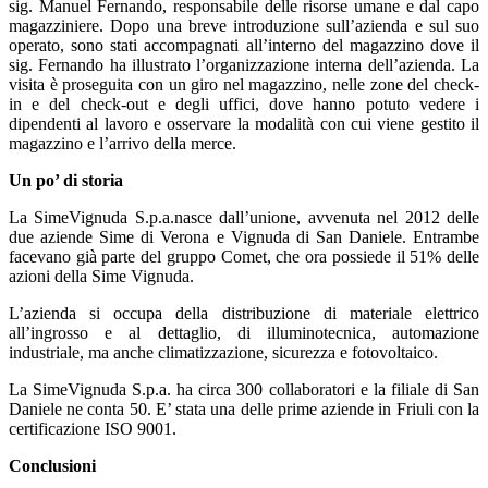
sig. Manuel Fernando, responsabile delle risorse umane e dal capo
magazziniere. Dopo una breve introduzione sull’azienda e sul suo
operato, sono stati accompagnati all’interno del magazzino dove il
sig. Fernando ha illustrato l’organizzazione interna dell’azienda. La
visita è proseguita con un giro nel magazzino, nelle zone del check-
in e del check-out e degli uffici, dove hanno potuto vedere i
dipendenti al lavoro e osservare la modalità con cui viene gestito il
magazzino e l’arrivo della merce.
Un p
o’
di storia
La SimeVignuda S.p.a.nasce dall’unione, avvenuta nel 2012 delle
due aziende Sime di Verona e Vignuda di San Daniele. Entrambe
facevano già parte del gruppo Comet, che ora possiede il 51% delle
azioni della Sime Vignuda.
L’azienda si occupa della distribuzione di materiale elettrico
all’ingrosso e al dettaglio, di illuminotecnica, automazione
industriale, ma anche climatizzazione, sicurezza e fotovoltaico.
La SimeVignuda S.p.a. ha circa 300 collaboratori e la filiale di San
Daniele ne conta 50. E’ stata una delle prime aziende in Friuli con la
certificazione ISO 9001.
Conclusioni