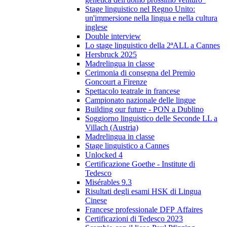
Stage linguistico nel Regno Unito:
un'immersione nella lingua e nella cultura
inglese
Double interview
Lo stage linguistico della 2ªALL a Cannes
Hersbruck 2025
Madrelingua in classe
Cerimonia di consegna del Premio
Goncourt a Firenze
Spettacolo teatrale in francese
Campionato nazionale delle lingue
Building our future - PON a Dublino
Soggiorno linguistico delle Seconde LL a
Villach (Austria)
Madrelingua in classe
Stage linguistico a Cannes
Unlocked 4
Certificazione Goethe - Institute di
Tedesco
Misérables 9.3
Risultati degli esami HSK di Lingua
Cinese
Francese professionale DFP Affaires
Certificazioni di Tedesco 2023