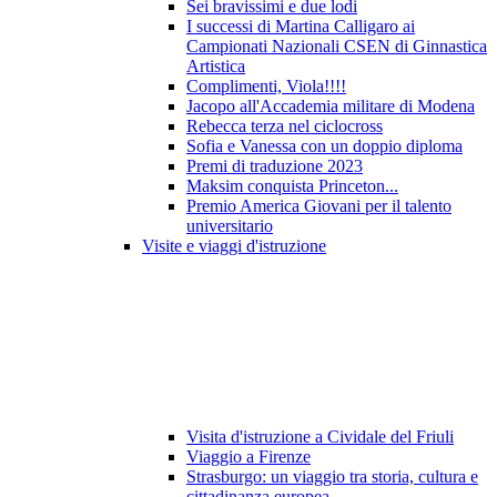
Sei bravissimi e due lodi
I successi di Martina Calligaro ai
Campionati Nazionali CSEN di Ginnastica
Artistica
Complimenti, Viola!!!!
Jacopo all'Accademia militare di Modena
Rebecca terza nel ciclocross
Sofia e Vanessa con un doppio diploma
Premi di traduzione 2023
Maksim conquista Princeton...
Premio America Giovani per il talento
universitario
Visite e viaggi d'istruzione
Visita d'istruzione a Cividale del Friuli
Viaggio a Firenze
Strasburgo: un viaggio tra storia, cultura e
cittadinanza europea