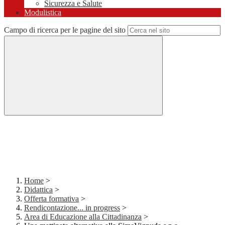
Sicurezza e Salute
Modulistica
Campo di ricerca per le pagine del sito
Home
>
Didattica
>
Offerta formativa
>
Rendicontazione... in progress
>
Area di Educazione alla Cittadinanza
>