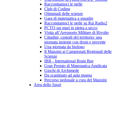
Raccontiamoci le stelle
Club di Coding
Olimpiadi delle scienze
Gara di matematica a squadre
Raccontiamoci le stelle su Rai Radio2
PCTO sui muri in pietra a secco
Visita all’Aeroporto Militare di Rivolto
Cittadini, custodi del territorio: una
giornata insieme con droni e provette
Una giornata da biologo
Il Manzini ai Campionati Regionali delle
Scienze
IBB - International Brain Bee
Gran Premio di Matematica Applicata
Giochi di Archimede
Da scantinato ad aula magna
Percorso pedonale a cura del Manzini
Area dello Sport