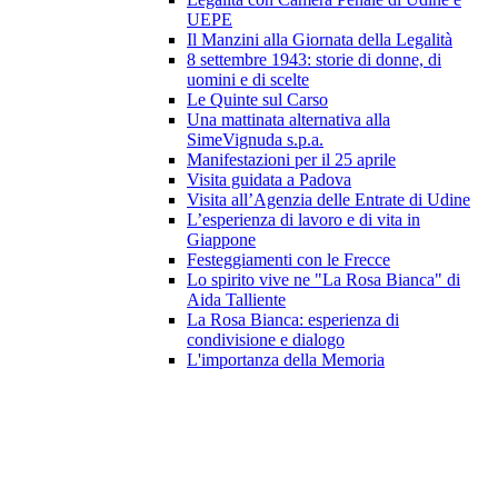
UEPE
Il Manzini alla Giornata della Legalità
8 settembre 1943: storie di donne, di
uomini e di scelte
Le Quinte sul Carso
Una mattinata alternativa alla
SimeVignuda s.p.a.
Manifestazioni per il 25 aprile
Visita guidata a Padova
Visita all’Agenzia delle Entrate di Udine
L’esperienza di lavoro e di vita in
Giappone
Festeggiamenti con le Frecce
Lo spirito vive ne "La Rosa Bianca" di
Aida Talliente
La Rosa Bianca: esperienza di
condivisione e dialogo
L'importanza della Memoria