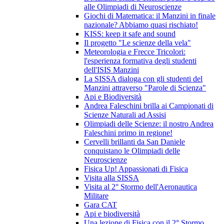
alle Olimpiadi di Neuroscienze
Giochi di Matematica: il Manzini in finale
nazionale? Abbiamo quasi rischiato!
KISS: keep it safe and sound
Il progetto "Le scienze della vela"
Meteorologia e Frecce Tricolori:
l'esperienza formativa degli studenti
dell'ISIS Manzini
La SISSA dialoga con gli studenti del
Manzini attraverso "Parole di Scienza"
Api e Biodiversità
Andrea Faleschini brilla ai Campionati di
Scienze Naturali ad Assisi
Olimpiadi delle Scienze: il nostro Andrea
Faleschini primo in regione!
Cervelli brillanti da San Daniele
conquistano le Olimpiadi delle
Neuroscienze
Fisica Up! Appassionati di Fisica
Visita alla SISSA
Visita al 2° Stormo dell'Aeronautica
Militare
Gara CAT
Api e biodiversità
Una lezione di Fisica con il 2° Stormo