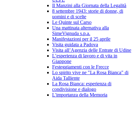
Il Manzini alla Giornata della Legalità
8 settembre 1943: storie di donne, di
uomini e di scelte
Le Quinte sul Carso
Una mattinata alternativa alla
SimeVignuda s.p.a.
Manifestazioni per il 25 aprile
Visita guidata a Padova
Visita all’Agenzia delle Entrate di Udine
L’esperienza di lavoro e di vita in
Giappone
Festeggiamenti con le Frecce
Lo spirito vive ne "La Rosa Bianca" di
Aida Talliente
La Rosa Bianca: esperienza di
condivisione e dialogo
L'importanza della Memoria