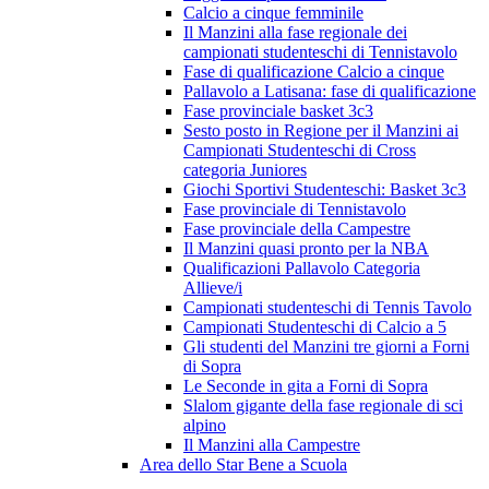
Calcio a cinque femminile
Il Manzini alla fase regionale dei
campionati studenteschi di Tennistavolo
Fase di qualificazione Calcio a cinque
Pallavolo a Latisana: fase di qualificazione
Fase provinciale basket 3c3
Sesto posto in Regione per il Manzini ai
Campionati Studenteschi di Cross
categoria Juniores
Giochi Sportivi Studenteschi: Basket 3c3
Fase provinciale di Tennistavolo
Fase provinciale della Campestre
Il Manzini quasi pronto per la NBA
Qualificazioni Pallavolo Categoria
Allieve/i
Campionati studenteschi di Tennis Tavolo
Campionati Studenteschi di Calcio a 5
Gli studenti del Manzini tre giorni a Forni
di Sopra
Le Seconde in gita a Forni di Sopra
Slalom gigante della fase regionale di sci
alpino
Il Manzini alla Campestre
Area dello Star Bene a Scuola