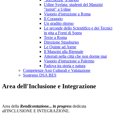
Udine Svelata: studenti del Manzini
"turisti" a Udine
Viaggio d'istruzione a Roma
Il Coraggio
Un gradito ritorno
Le seconde dello Scientifico e dei Tecnici
in gita a Forni di Sopra
Terze a Roma
Direzione Strasburgo
Le Quinte ad Atene
Il Manzini alla Biennale
Atterrati nella città che non dorme mai
Viaggio d'istruzione a Palermo
Padova tra storia e natura
Competenze Assi Culturali e Valutazione
Sostegno DSA BES
Area dell'Inclusione e Integrazione
Area della
Rendicontazione... in progress
dedicata
all'INCLUSIONE E INTEGRAZIONE.