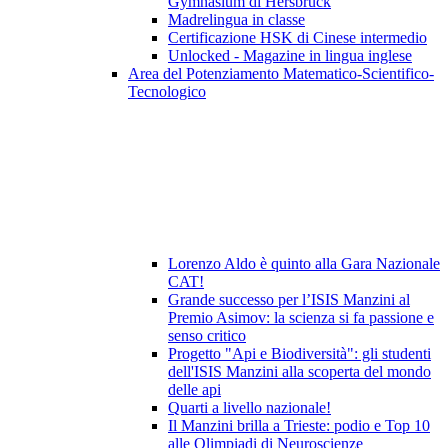
Gymnasium di Hersbruck
Madrelingua in classe
Certificazione HSK di Cinese intermedio
Unlocked - Magazine in lingua inglese
Area del Potenziamento Matematico-Scientifico-
Tecnologico
Lorenzo Aldo è quinto alla Gara Nazionale
CAT!
Grande successo per l’ISIS Manzini al
Premio Asimov: la scienza si fa passione e
senso critico
Progetto "Api e Biodiversità": gli studenti
dell'ISIS Manzini alla scoperta del mondo
delle api
Quarti a livello nazionale!
Il Manzini brilla a Trieste: podio e Top 10
alle Olimpiadi di Neuroscienze