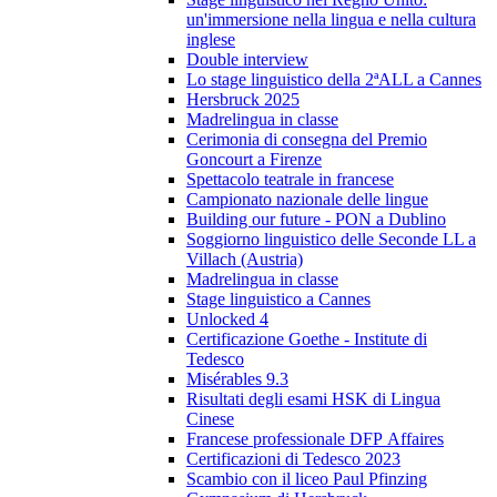
un'immersione nella lingua e nella cultura
inglese
Double interview
Lo stage linguistico della 2ªALL a Cannes
Hersbruck 2025
Madrelingua in classe
Cerimonia di consegna del Premio
Goncourt a Firenze
Spettacolo teatrale in francese
Campionato nazionale delle lingue
Building our future - PON a Dublino
Soggiorno linguistico delle Seconde LL a
Villach (Austria)
Madrelingua in classe
Stage linguistico a Cannes
Unlocked 4
Certificazione Goethe - Institute di
Tedesco
Misérables 9.3
Risultati degli esami HSK di Lingua
Cinese
Francese professionale DFP Affaires
Certificazioni di Tedesco 2023
Scambio con il liceo Paul Pfinzing