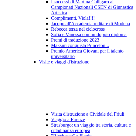
I successi di Martina Calligaro ai
Campionati Nazionali CSEN di Ginnastica
Artistica
Complimenti, Viola!!!!
Jacopo all'Accademia militare di Modena
Rebecca terza nel ciclocross
Sofia e Vanessa con un doppio diploma
Premi di traduzione 2023
Maksim conquista Princeton...
Premio America Giovani per il talento
universitario
Visite e viaggi d'istruzione
Visita d'istruzione a Cividale del Friuli
Viaggio a Firenze
Strasburgo: un viaggio tra storia, cultura e
cittadinanza europea
"Ricchezza" a Illegio