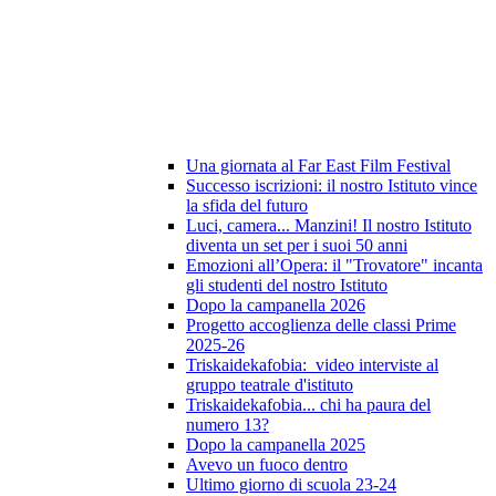
Una giornata al Far East Film Festival
Successo iscrizioni: il nostro Istituto vince
la sfida del futuro
Luci, camera... Manzini! Il nostro Istituto
diventa un set per i suoi 50 anni
Emozioni all’Opera: il "Trovatore" incanta
gli studenti del nostro Istituto
Dopo la campanella 2026
Progetto accoglienza delle classi Prime
2025-26
Triskaidekafobia: video interviste al
gruppo teatrale d'istituto
Triskaidekafobia... chi ha paura del
numero 13?
Dopo la campanella 2025
Avevo un fuoco dentro
Ultimo giorno di scuola 23-24