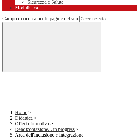
Sicurezza e Salute
Modulistica
Campo di ricerca per le pagine del sito
Home
>
Didattica
>
Offerta formativa
>
Rendicontazione... in progress
>
Area dell'Inclusione e Integrazione