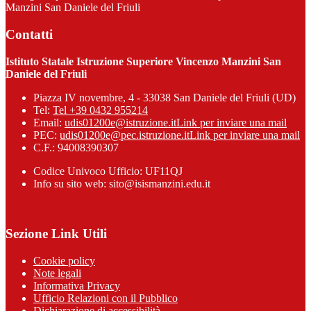
Manzini San Daniele del Friuli
Contatti
Istituto Statale Istruzione Superiore Vincenzo Manzini San
Daniele del Friuli
Piazza IV novembre, 4 - 33038 San Daniele del Friuli (UD)
Tel:
Tel +39 0432 955214
Email:
udis01200e@istruzione.it
Link per inviare una mail
PEC:
udis01200e@pec.istruzione.it
Link per inviare una mail
C.F.: 94008390307
Codice Univoco Ufficio: UF11QJ
Info su sito web: sito@isismanzini.edu.it
Sezione Link Utili
Cookie policy
Note legali
Informativa Privacy
Ufficio Relazioni con il Pubblico
Dichiarazione di accessibilità