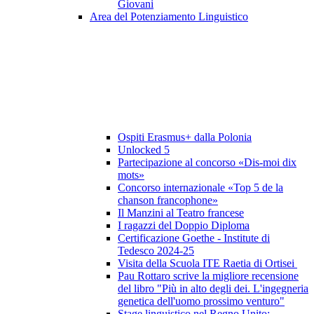
Giovani
Area del Potenziamento Linguistico
Ospiti Erasmus+ dalla Polonia
Unlocked 5
Partecipazione al concorso «Dis-moi dix
mots»
Concorso internazionale «Top 5 de la
chanson francophone»
Il Manzini al Teatro francese
I ragazzi del Doppio Diploma
Certificazione Goethe - Institute di
Tedesco 2024-25
Visita della Scuola ITE Raetia di Ortisei
Pau Rottaro scrive la migliore recensione
del libro "Più in alto degli dei. L'ingegneria
genetica dell'uomo prossimo venturo"
Stage linguistico nel Regno Unito: