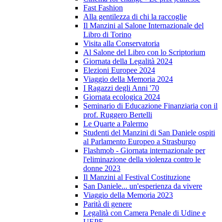
Fast Fashion
Alla gentilezza di chi la raccoglie
Il Manzini al Salone Internazionale del
Libro di Torino
Visita alla Conservatoria
Al Salone del Libro con lo Scriptorium
Giornata della Legalità 2024
Elezioni Europee 2024
Viaggio della Memoria 2024
I Ragazzi degli Anni '70
Giornata ecologica 2024
Seminario di Educazione Finanziaria con il
prof. Ruggero Bertelli
Le Quarte a Palermo
Studenti del Manzini di San Daniele ospiti
al Parlamento Europeo a Strasburgo
Flashmob - Giornata internazionale per
l'eliminazione della violenza contro le
donne 2023
Il Manzini al Festival Costituzione
San Daniele... un'esperienza da vivere
Viaggio della Memoria 2023
Parità di genere
Legalità con Camera Penale di Udine e
UEPE