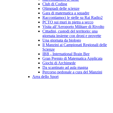
Club di Coding
Olimpiadi delle scienze
Gara di matematica a squadre
Raccontiamoci le stelle su Rai Radio2
PCTO sui muri in pietra a secco
Visita all’Aeroporto Militare di Rivolto
Cittadini, custodi del territorio: una
giornata insieme con droni e provette
Una giornata da biologo
Il Manzini ai Campionati Regionali delle
Scienze
IBB - International Brain Bee
Gran Premio di Matematica Applicata
Giochi di Archimede
Da scantinato ad aula magna
Percorso pedonale a cura del Manzini
Area dello Sport