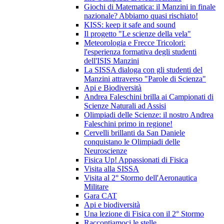
Giochi di Matematica: il Manzini in finale
nazionale? Abbiamo quasi rischiato!
KISS: keep it safe and sound
Il progetto "Le scienze della vela"
Meteorologia e Frecce Tricolori:
l'esperienza formativa degli studenti
dell'ISIS Manzini
La SISSA dialoga con gli studenti del
Manzini attraverso "Parole di Scienza"
Api e Biodiversità
Andrea Faleschini brilla ai Campionati di
Scienze Naturali ad Assisi
Olimpiadi delle Scienze: il nostro Andrea
Faleschini primo in regione!
Cervelli brillanti da San Daniele
conquistano le Olimpiadi delle
Neuroscienze
Fisica Up! Appassionati di Fisica
Visita alla SISSA
Visita al 2° Stormo dell'Aeronautica
Militare
Gara CAT
Api e biodiversità
Una lezione di Fisica con il 2° Stormo
Raccontiamoci le stelle