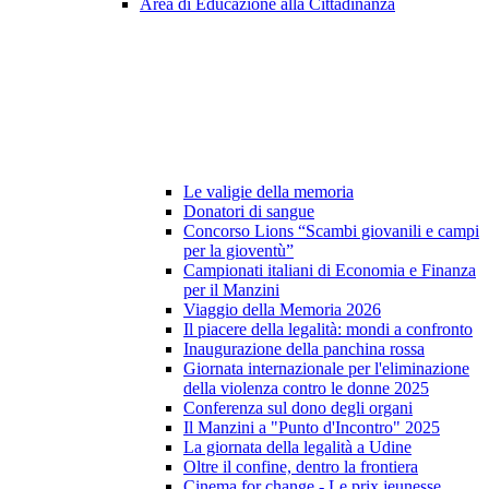
Area di Educazione alla Cittadinanza
Le valigie della memoria
Donatori di sangue
Concorso Lions “Scambi giovanili e campi
per la gioventù”
Campionati italiani di Economia e Finanza
per il Manzini
Viaggio della Memoria 2026
Il piacere della legalità: mondi a confronto
Inaugurazione della panchina rossa
Giornata internazionale per l'eliminazione
della violenza contro le donne 2025
Conferenza sul dono degli organi
Il Manzini a "Punto d'Incontro" 2025
La giornata della legalità a Udine
Oltre il confine, dentro la frontiera
Cinema for change - Le prix jeunesse