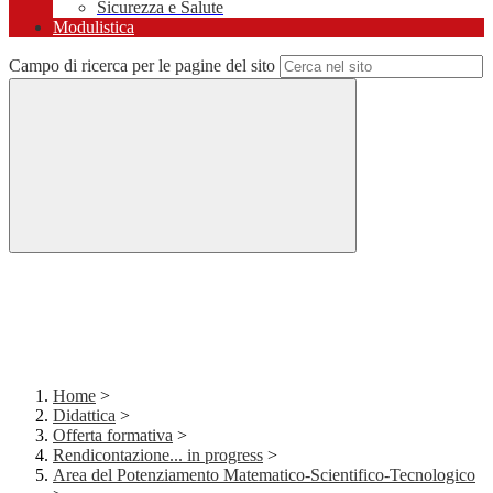
Sicurezza e Salute
Modulistica
Campo di ricerca per le pagine del sito
Home
>
Didattica
>
Offerta formativa
>
Rendicontazione... in progress
>
Area del Potenziamento Matematico-Scientifico-Tecnologico