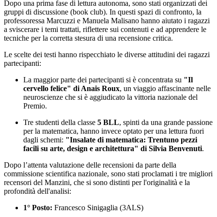
Dopo una prima fase di lettura autonoma, sono stati organizzati dei
gruppi di discussione (book club). In questi spazi di confronto, la
professoressa Marcuzzi e Manuela Malisano hanno aiutato i ragazzi
a sviscerare i temi trattati, riflettere sui contenuti e ad apprendere le
tecniche per la corretta stesura di una recensione critica.
Le scelte dei testi hanno rispecchiato le diverse attitudini dei ragazzi
partecipanti:
La maggior parte dei partecipanti si è concentrata su
"Il
cervello felice" di Anais Roux
, un viaggio affascinante nelle
neuroscienze che si è aggiudicato la vittoria nazionale del
Premio.
Tre studenti della classe
5 BLL
, spinti da una grande passione
per la matematica, hanno invece optato per una lettura fuori
dagli schemi:
"Insalate di matematica: Trentuno pezzi
facili su arte, design e architettura" di Silvia Benvenuti
.
Dopo l’attenta valutazione delle recensioni da parte della
commissione scientifica nazionale, sono stati proclamati i tre migliori
recensori del Manzini, che si sono distinti per l'originalità e la
profondità dell'analisi:
1° Posto:
Francesco Sinigaglia (3ALS)