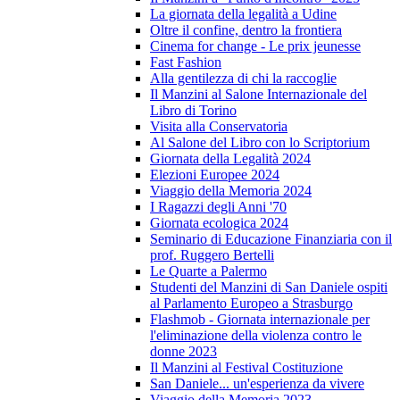
La giornata della legalità a Udine
Oltre il confine, dentro la frontiera
Cinema for change - Le prix jeunesse
Fast Fashion
Alla gentilezza di chi la raccoglie
Il Manzini al Salone Internazionale del
Libro di Torino
Visita alla Conservatoria
Al Salone del Libro con lo Scriptorium
Giornata della Legalità 2024
Elezioni Europee 2024
Viaggio della Memoria 2024
I Ragazzi degli Anni '70
Giornata ecologica 2024
Seminario di Educazione Finanziaria con il
prof. Ruggero Bertelli
Le Quarte a Palermo
Studenti del Manzini di San Daniele ospiti
al Parlamento Europeo a Strasburgo
Flashmob - Giornata internazionale per
l'eliminazione della violenza contro le
donne 2023
Il Manzini al Festival Costituzione
San Daniele... un'esperienza da vivere
Viaggio della Memoria 2023