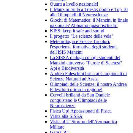
Quarti a livello nazionale!
Il Manzini brilla a Trieste: podio e Top 10
alle Olimpiadi di Neuroscienze
Giochi di Matematica: il Manzini in finale
nazionale? Abbiamo quasi rischiato!
KISS: keep it safe and sound
Il progetto "Le scienze della vela"
Meteorologia e Frecce Tricolori:
l'esperienza formativa degli studenti
dell'ISIS Manzini
La SISSA dialoga con gli studenti del
Manzini attraverso "Parole di Scienza"
Api e Biodiversità
Andrea Faleschini brilla ai Campionati di
Scienze Naturali ad Assisi
Olimpiadi delle Scienze: il nostro Andrea
Faleschini primo in regione!
Cervelli brillanti da San Daniele
conquistano le Olimpiadi delle
Neuroscienze
Fisica Up! Appassionati di Fisica
Visita alla SISSA
Visita al 2° Stormo dell'Aeronautica
Militare
Gara CAT