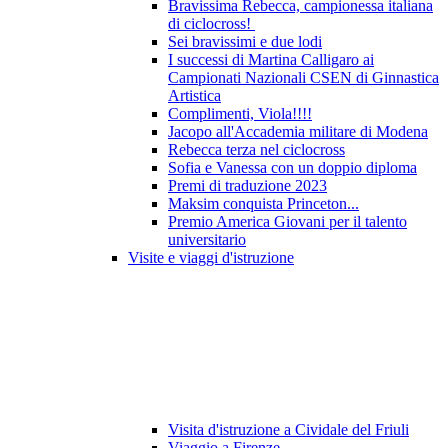
Bravissima Rebecca, campionessa italiana
di ciclocross!
Sei bravissimi e due lodi
I successi di Martina Calligaro ai
Campionati Nazionali CSEN di Ginnastica
Artistica
Complimenti, Viola!!!!
Jacopo all'Accademia militare di Modena
Rebecca terza nel ciclocross
Sofia e Vanessa con un doppio diploma
Premi di traduzione 2023
Maksim conquista Princeton...
Premio America Giovani per il talento
universitario
Visite e viaggi d'istruzione
Visita d'istruzione a Cividale del Friuli
Viaggio a Firenze