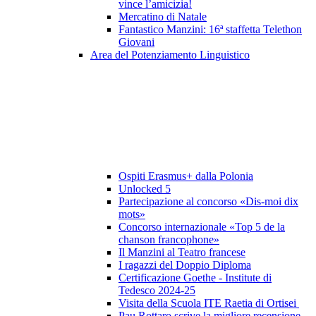
vince l’amicizia!
Mercatino di Natale
Fantastico Manzini: 16ª staffetta Telethon
Giovani
Area del Potenziamento Linguistico
Ospiti Erasmus+ dalla Polonia
Unlocked 5
Partecipazione al concorso «Dis-moi dix
mots»
Concorso internazionale «Top 5 de la
chanson francophone»
Il Manzini al Teatro francese
I ragazzi del Doppio Diploma
Certificazione Goethe - Institute di
Tedesco 2024-25
Visita della Scuola ITE Raetia di Ortisei
Pau Rottaro scrive la migliore recensione