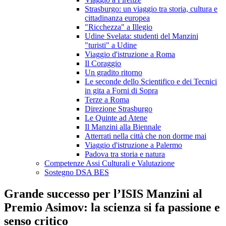
Strasburgo: un viaggio tra storia, cultura e
cittadinanza europea
"Ricchezza" a Illegio
Udine Svelata: studenti del Manzini
"turisti" a Udine
Viaggio d'istruzione a Roma
Il Coraggio
Un gradito ritorno
Le seconde dello Scientifico e dei Tecnici
in gita a Forni di Sopra
Terze a Roma
Direzione Strasburgo
Le Quinte ad Atene
Il Manzini alla Biennale
Atterrati nella città che non dorme mai
Viaggio d'istruzione a Palermo
Padova tra storia e natura
Competenze Assi Culturali e Valutazione
Sostegno DSA BES
Grande successo per l’ISIS Manzini al
Premio Asimov: la scienza si fa passione e
senso critico