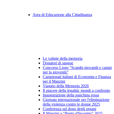
Area di Educazione alla Cittadinanza
Le valigie della memoria
Donatori di sangue
Concorso Lions “Scambi giovanili e campi
per la gioventù”
Campionati italiani di Economia e Finanza
per il Manzini
Viaggio della Memoria 2026
Il piacere della legalità: mondi a confronto
Inaugurazione della panchina rossa
Giornata internazionale per l'eliminazione
della violenza contro le donne 2025
Conferenza sul dono degli organi
Il Manzini a "Punto d'Incontro" 2025