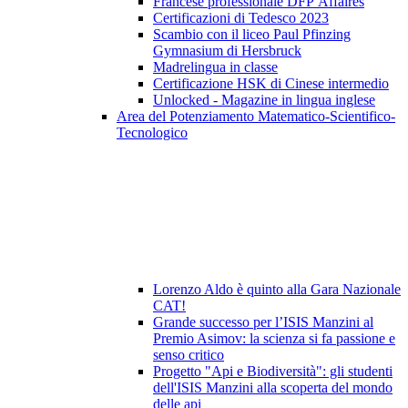
Francese professionale DFP Affaires
Certificazioni di Tedesco 2023
Scambio con il liceo Paul Pfinzing
Gymnasium di Hersbruck
Madrelingua in classe
Certificazione HSK di Cinese intermedio
Unlocked - Magazine in lingua inglese
Area del Potenziamento Matematico-Scientifico-
Tecnologico
Lorenzo Aldo è quinto alla Gara Nazionale
CAT!
Grande successo per l’ISIS Manzini al
Premio Asimov: la scienza si fa passione e
senso critico
Progetto "Api e Biodiversità": gli studenti
dell'ISIS Manzini alla scoperta del mondo
delle api