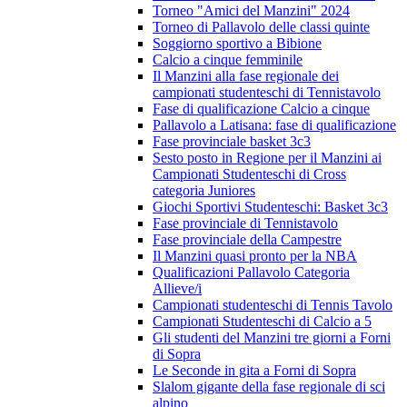
Torneo "Amici del Manzini" 2024
Torneo di Pallavolo delle classi quinte
Soggiorno sportivo a Bibione
Calcio a cinque femminile
Il Manzini alla fase regionale dei
campionati studenteschi di Tennistavolo
Fase di qualificazione Calcio a cinque
Pallavolo a Latisana: fase di qualificazione
Fase provinciale basket 3c3
Sesto posto in Regione per il Manzini ai
Campionati Studenteschi di Cross
categoria Juniores
Giochi Sportivi Studenteschi: Basket 3c3
Fase provinciale di Tennistavolo
Fase provinciale della Campestre
Il Manzini quasi pronto per la NBA
Qualificazioni Pallavolo Categoria
Allieve/i
Campionati studenteschi di Tennis Tavolo
Campionati Studenteschi di Calcio a 5
Gli studenti del Manzini tre giorni a Forni
di Sopra
Le Seconde in gita a Forni di Sopra
Slalom gigante della fase regionale di sci
alpino