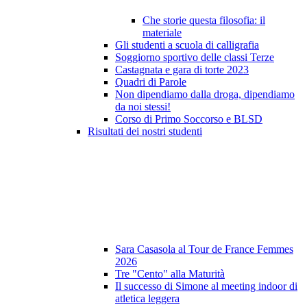
Che storie questa filosofia: il
materiale
Gli studenti a scuola di calligrafia
Soggiorno sportivo delle classi Terze
Castagnata e gara di torte 2023
Quadri di Parole
Non dipendiamo dalla droga, dipendiamo
da noi stessi!
Corso di Primo Soccorso e BLSD
Risultati dei nostri studenti
Sara Casasola al Tour de France Femmes
2026
Tre "Cento" alla Maturità
Il successo di Simone al meeting indoor di
atletica leggera