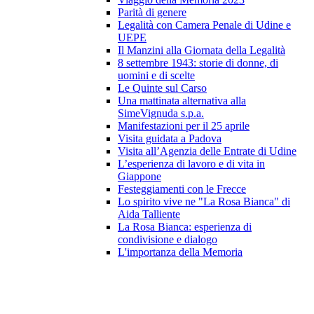
Parità di genere
Legalità con Camera Penale di Udine e
UEPE
Il Manzini alla Giornata della Legalità
8 settembre 1943: storie di donne, di
uomini e di scelte
Le Quinte sul Carso
Una mattinata alternativa alla
SimeVignuda s.p.a.
Manifestazioni per il 25 aprile
Visita guidata a Padova
Visita all’Agenzia delle Entrate di Udine
L’esperienza di lavoro e di vita in
Giappone
Festeggiamenti con le Frecce
Lo spirito vive ne "La Rosa Bianca" di
Aida Talliente
La Rosa Bianca: esperienza di
condivisione e dialogo
L'importanza della Memoria