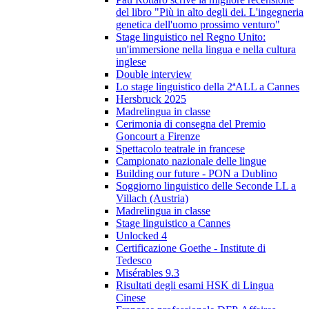
del libro "Più in alto degli dei. L'ingegneria
genetica dell'uomo prossimo venturo"
Stage linguistico nel Regno Unito:
un'immersione nella lingua e nella cultura
inglese
Double interview
Lo stage linguistico della 2ªALL a Cannes
Hersbruck 2025
Madrelingua in classe
Cerimonia di consegna del Premio
Goncourt a Firenze
Spettacolo teatrale in francese
Campionato nazionale delle lingue
Building our future - PON a Dublino
Soggiorno linguistico delle Seconde LL a
Villach (Austria)
Madrelingua in classe
Stage linguistico a Cannes
Unlocked 4
Certificazione Goethe - Institute di
Tedesco
Misérables 9.3
Risultati degli esami HSK di Lingua
Cinese