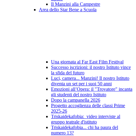
Il Manzini alla Campestre
Area dello Star Bene a Scuola
Una giornata al Far East Film Festival
Successo iscrizioni: il nostro Istituto vince
la sfida del futuro
Luci, camera... Manzini! Il nostro Istituto
diventa un set per i suoi 50 anni
Emozioni all’Opera: il "Trovatore" incanta
gli studenti del nostro Istituto
Dopo la campanella 2026
Progetto accoglienza delle classi Prime
2025-26
Triskaidekafobia: video interviste al
gruppo teatrale d'istituto
Triskaidekafobia... chi ha paura del
numero 13?