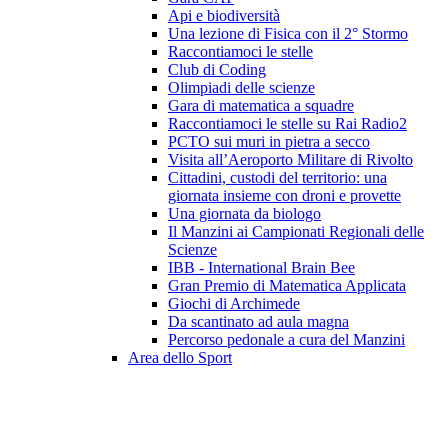
Api e biodiversità
Una lezione di Fisica con il 2° Stormo
Raccontiamoci le stelle
Club di Coding
Olimpiadi delle scienze
Gara di matematica a squadre
Raccontiamoci le stelle su Rai Radio2
PCTO sui muri in pietra a secco
Visita all’Aeroporto Militare di Rivolto
Cittadini, custodi del territorio: una
giornata insieme con droni e provette
Una giornata da biologo
Il Manzini ai Campionati Regionali delle
Scienze
IBB - International Brain Bee
Gran Premio di Matematica Applicata
Giochi di Archimede
Da scantinato ad aula magna
Percorso pedonale a cura del Manzini
Area dello Sport