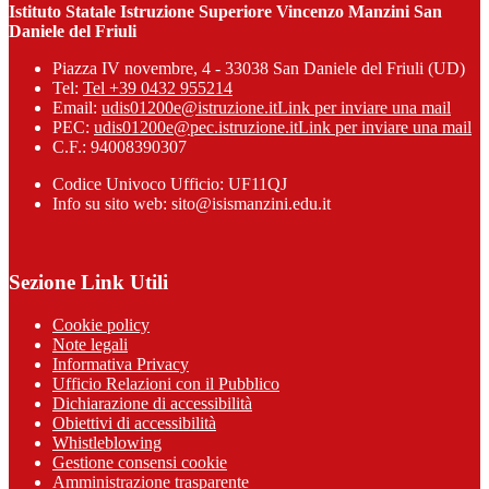
Istituto Statale Istruzione Superiore Vincenzo Manzini San
Daniele del Friuli
Piazza IV novembre, 4 - 33038 San Daniele del Friuli (UD)
Tel:
Tel +39 0432 955214
Email:
udis01200e@istruzione.it
Link per inviare una mail
PEC:
udis01200e@pec.istruzione.it
Link per inviare una mail
C.F.: 94008390307
Codice Univoco Ufficio: UF11QJ
Info su sito web: sito@isismanzini.edu.it
Sezione Link Utili
Cookie policy
Note legali
Informativa Privacy
Ufficio Relazioni con il Pubblico
Dichiarazione di accessibilità
Obiettivi di accessibilità
Whistleblowing
Gestione consensi cookie
Amministrazione trasparente