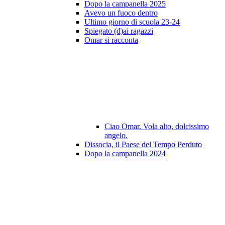
Dopo la campanella 2025
Avevo un fuoco dentro
Ultimo giorno di scuola 23-24
Spiegato (d)ai ragazzi
Omar si racconta
Ciao Omar. Vola alto, dolcissimo
angelo.
Dissocia, il Paese del Tempo Perduto
Dopo la campanella 2024