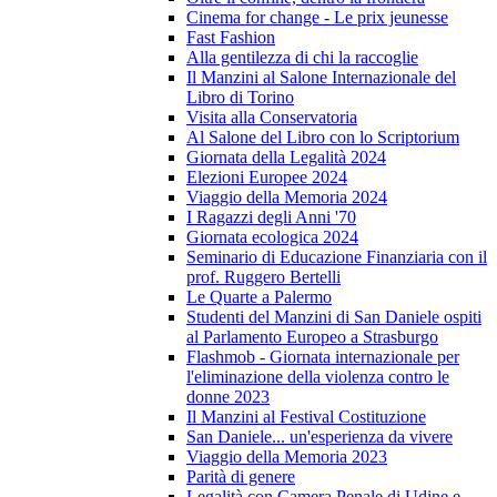
Cinema for change - Le prix jeunesse
Fast Fashion
Alla gentilezza di chi la raccoglie
Il Manzini al Salone Internazionale del
Libro di Torino
Visita alla Conservatoria
Al Salone del Libro con lo Scriptorium
Giornata della Legalità 2024
Elezioni Europee 2024
Viaggio della Memoria 2024
I Ragazzi degli Anni '70
Giornata ecologica 2024
Seminario di Educazione Finanziaria con il
prof. Ruggero Bertelli
Le Quarte a Palermo
Studenti del Manzini di San Daniele ospiti
al Parlamento Europeo a Strasburgo
Flashmob - Giornata internazionale per
l'eliminazione della violenza contro le
donne 2023
Il Manzini al Festival Costituzione
San Daniele... un'esperienza da vivere
Viaggio della Memoria 2023
Parità di genere
Legalità con Camera Penale di Udine e