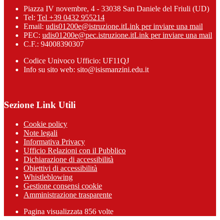
Piazza IV novembre, 4 - 33038 San Daniele del Friuli (UD)
Tel:
Tel +39 0432 955214
Email:
udis01200e@istruzione.it
Link per inviare una mail
PEC:
udis01200e@pec.istruzione.it
Link per inviare una mail
C.F.: 94008390307
Codice Univoco Ufficio: UF11QJ
Info su sito web: sito@isismanzini.edu.it
Sezione Link Utili
Cookie policy
Note legali
Informativa Privacy
Ufficio Relazioni con il Pubblico
Dichiarazione di accessibilità
Obiettivi di accessibilità
Whistleblowing
Gestione consensi cookie
Amministrazione trasparente
Pagina visualizzata
856
volte