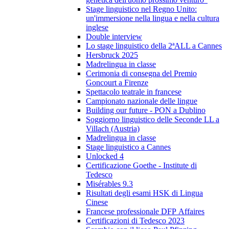
Stage linguistico nel Regno Unito:
un'immersione nella lingua e nella cultura
inglese
Double interview
Lo stage linguistico della 2ªALL a Cannes
Hersbruck 2025
Madrelingua in classe
Cerimonia di consegna del Premio
Goncourt a Firenze
Spettacolo teatrale in francese
Campionato nazionale delle lingue
Building our future - PON a Dublino
Soggiorno linguistico delle Seconde LL a
Villach (Austria)
Madrelingua in classe
Stage linguistico a Cannes
Unlocked 4
Certificazione Goethe - Institute di
Tedesco
Misérables 9.3
Risultati degli esami HSK di Lingua
Cinese
Francese professionale DFP Affaires
Certificazioni di Tedesco 2023