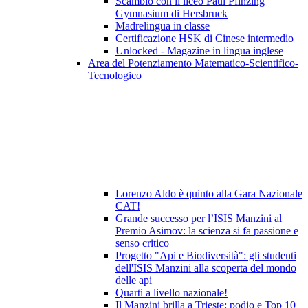
Scambio con il liceo Paul Pfinzing
Gymnasium di Hersbruck
Madrelingua in classe
Certificazione HSK di Cinese intermedio
Unlocked - Magazine in lingua inglese
Area del Potenziamento Matematico-Scientifico-
Tecnologico
Lorenzo Aldo è quinto alla Gara Nazionale
CAT!
Grande successo per l’ISIS Manzini al
Premio Asimov: la scienza si fa passione e
senso critico
Progetto "Api e Biodiversità": gli studenti
dell'ISIS Manzini alla scoperta del mondo
delle api
Quarti a livello nazionale!
Il Manzini brilla a Trieste: podio e Top 10