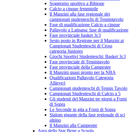
Soggiorno sportivo a Bibione
Calcio a cinque femminile
Il Manzini alla fase regionale dei
campionati studenteschi di Tennistavolo
Fase di qualificazione Calcio a cinque
Pallavolo a Latisana: fase di qualificazione
Fase provinciale basket 3c3
Sesto posto in Regione per il Manzini ai
Campionati Studenteschi di Cross
categoria Juniores
Giochi Sportivi Studenteschi: Basket 3c3
Fase provinciale di Tennistavolo
Fase provinciale della Campestre
Il Manzini quasi pronto per la NBA
Qualificazioni Pallavolo Categoria
Allieve/i
Campionati studenteschi di Tennis Tavolo
Campionati Studenteschi di Calcio a 5
Gli studenti del Manzini tre giorni a Forni
di Sopra
Le Seconde in gita a Forni di Sopra
Slalom gigante della fase regionale di sci
alpino
Il Manzini alla Campestre
Area dello Star Bene a Scuola