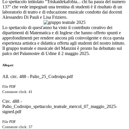
Lo spettacolo intitolato "Triskaidekafobia... chi ha paura del numero
13?" che vede impegnati una trentina di studenti è il risultato di un
laboratorio di teatro e di educazione musicale condotto dai docenti
Alessandro Di Pauli e Lisa Friziero.
Lo spettacolo di quest'anno ha visto il contributo creativo dei
dipartimenti di Matematica e di Inglese che hanno offerto spunti e
approfondimenti per rendere ancora più coinvolgente e ricca questa
esperienza artistica e didattica offerta agli studenti del nostro istituto.
Il gruppo teatrale e musicale del Manzini è pronto ha debuttato sul
palco del Palamostre di Udine il 2 maggio 2025.
Allegati
All. circ. 488 - Palio_25_Codroipo.pdf
File PDF
Contatore click: 41
Circ. 488 -
Palio_Codroipo_spettacolo_teatrale_mercol_07_maggio_2025-
signed.pdf
File PDF
Contatore click: 37