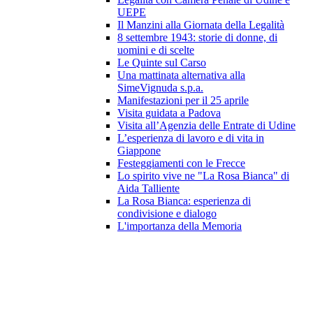
UEPE
Il Manzini alla Giornata della Legalità
8 settembre 1943: storie di donne, di
uomini e di scelte
Le Quinte sul Carso
Una mattinata alternativa alla
SimeVignuda s.p.a.
Manifestazioni per il 25 aprile
Visita guidata a Padova
Visita all’Agenzia delle Entrate di Udine
L’esperienza di lavoro e di vita in
Giappone
Festeggiamenti con le Frecce
Lo spirito vive ne "La Rosa Bianca" di
Aida Talliente
La Rosa Bianca: esperienza di
condivisione e dialogo
L'importanza della Memoria