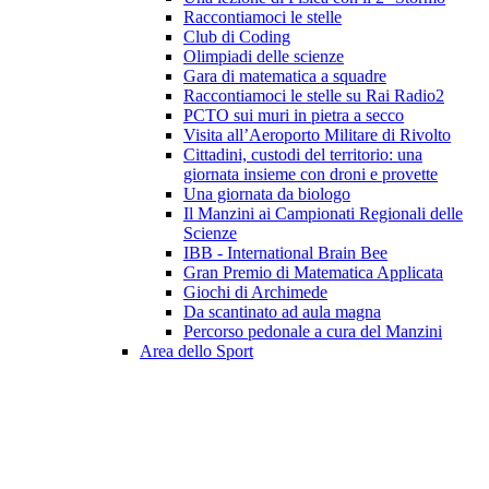
Raccontiamoci le stelle
Club di Coding
Olimpiadi delle scienze
Gara di matematica a squadre
Raccontiamoci le stelle su Rai Radio2
PCTO sui muri in pietra a secco
Visita all’Aeroporto Militare di Rivolto
Cittadini, custodi del territorio: una
giornata insieme con droni e provette
Una giornata da biologo
Il Manzini ai Campionati Regionali delle
Scienze
IBB - International Brain Bee
Gran Premio di Matematica Applicata
Giochi di Archimede
Da scantinato ad aula magna
Percorso pedonale a cura del Manzini
Area dello Sport