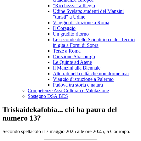
"Ricchezza" a Illegio
Udine Svelata: studenti del Manzini
"turisti" a Udine
Viaggio d'istruzione a Roma
Il Coraggio
Un gradito ritorno
Le seconde dello Scientifico e dei Tecnici
in gita a Forni di Sopra
Terze a Roma
Direzione Strasburgo
Le Quinte ad Atene
Il Manzini alla Biennale
Atterrati nella città che non dorme mai
Viaggio d'istruzione a Palermo
Padova tra storia e natura
Competenze Assi Culturali e Valutazione
Sostegno DSA BES
Triskaidekafobia... chi ha paura del
numero 13?
Secondo spettacolo il 7 maggio 2025 alle ore 20:45, a Codroipo.
_____________________