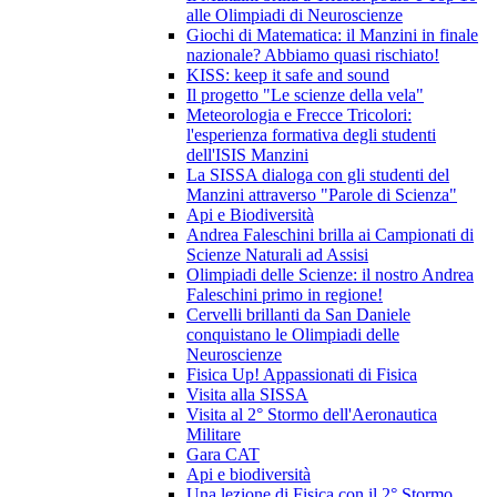
alle Olimpiadi di Neuroscienze
Giochi di Matematica: il Manzini in finale
nazionale? Abbiamo quasi rischiato!
KISS: keep it safe and sound
Il progetto "Le scienze della vela"
Meteorologia e Frecce Tricolori:
l'esperienza formativa degli studenti
dell'ISIS Manzini
La SISSA dialoga con gli studenti del
Manzini attraverso "Parole di Scienza"
Api e Biodiversità
Andrea Faleschini brilla ai Campionati di
Scienze Naturali ad Assisi
Olimpiadi delle Scienze: il nostro Andrea
Faleschini primo in regione!
Cervelli brillanti da San Daniele
conquistano le Olimpiadi delle
Neuroscienze
Fisica Up! Appassionati di Fisica
Visita alla SISSA
Visita al 2° Stormo dell'Aeronautica
Militare
Gara CAT
Api e biodiversità
Una lezione di Fisica con il 2° Stormo