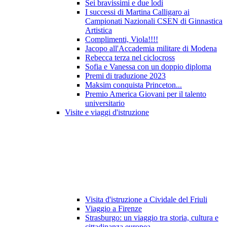
Sei bravissimi e due lodi
I successi di Martina Calligaro ai
Campionati Nazionali CSEN di Ginnastica
Artistica
Complimenti, Viola!!!!
Jacopo all'Accademia militare di Modena
Rebecca terza nel ciclocross
Sofia e Vanessa con un doppio diploma
Premi di traduzione 2023
Maksim conquista Princeton...
Premio America Giovani per il talento
universitario
Visite e viaggi d'istruzione
Visita d'istruzione a Cividale del Friuli
Viaggio a Firenze
Strasburgo: un viaggio tra storia, cultura e
cittadinanza europea