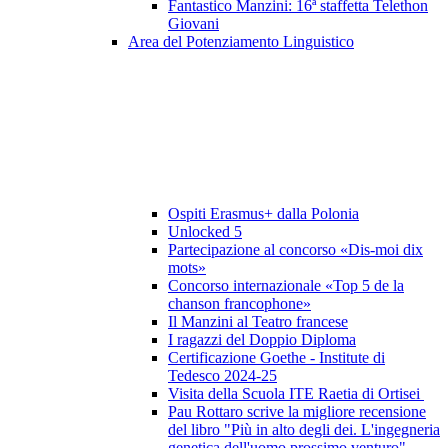
Fantastico Manzini: 16ª staffetta Telethon
Giovani
Area del Potenziamento Linguistico
Ospiti Erasmus+ dalla Polonia
Unlocked 5
Partecipazione al concorso «Dis-moi dix
mots»
Concorso internazionale «Top 5 de la
chanson francophone»
Il Manzini al Teatro francese
I ragazzi del Doppio Diploma
Certificazione Goethe - Institute di
Tedesco 2024-25
Visita della Scuola ITE Raetia di Ortisei
Pau Rottaro scrive la migliore recensione
del libro "Più in alto degli dei. L'ingegneria
genetica dell'uomo prossimo venturo"