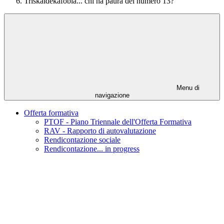
Triskaidekafobia... chi ha paura del numero 13?
Menu di
navigazione
Offerta formativa
PTOF - Piano Triennale dell'Offerta Formativa
RAV - Rapporto di autovalutazione
Rendicontazione sociale
Rendicontazione... in progress