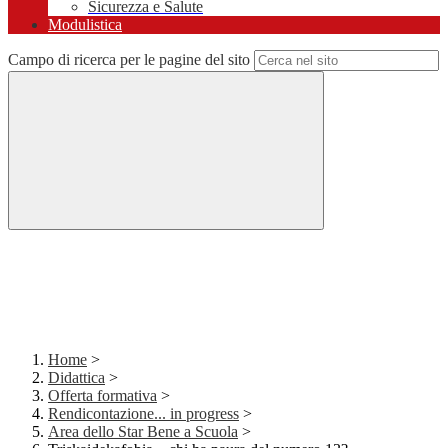
Sicurezza e Salute
Modulistica
Campo di ricerca per le pagine del sito
Home
>
Didattica
>
Offerta formativa
>
Rendicontazione... in progress
>
Area dello Star Bene a Scuola
>