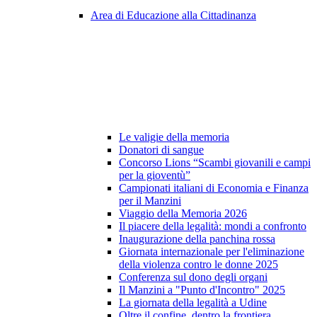
Area di Educazione alla Cittadinanza
Le valigie della memoria
Donatori di sangue
Concorso Lions “Scambi giovanili e campi
per la gioventù”
Campionati italiani di Economia e Finanza
per il Manzini
Viaggio della Memoria 2026
Il piacere della legalità: mondi a confronto
Inaugurazione della panchina rossa
Giornata internazionale per l'eliminazione
della violenza contro le donne 2025
Conferenza sul dono degli organi
Il Manzini a "Punto d'Incontro" 2025
La giornata della legalità a Udine
Oltre il confine, dentro la frontiera