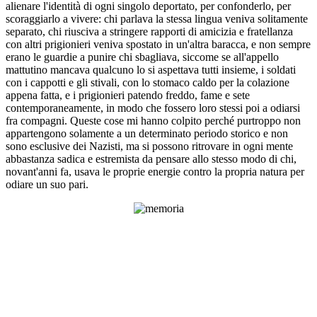
alienare l'identità di ogni singolo deportato, per confonderlo, per
scoraggiarlo a vivere: chi parlava la stessa lingua veniva solitamente
separato, chi riusciva a stringere rapporti di amicizia e fratellanza
con altri prigionieri veniva spostato in un'altra baracca, e non sempre
erano le guardie a punire chi sbagliava, siccome se all'appello
mattutino mancava qualcuno lo si aspettava tutti insieme, i soldati
con i cappotti e gli stivali, con lo stomaco caldo per la colazione
appena fatta, e i prigionieri patendo freddo, fame e sete
contemporaneamente, in modo che fossero loro stessi poi a odiarsi
fra compagni. Queste cose mi hanno colpito perché purtroppo non
appartengono solamente a un determinato periodo storico e non
sono esclusive dei Nazisti, ma si possono ritrovare in ogni mente
abbastanza sadica e estremista da pensare allo stesso modo di chi,
novant'anni fa, usava le proprie energie contro la propria natura per
odiare un suo pari.