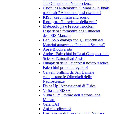
alle Olimpiadi di Neuroscienze
Giochi di Matematica: il Manzini in finale
nazionale? Abbiamo quasi rischiato!
KISS: keep it safe and sound
Il progetto "Le scienze della vela"
Meteorologia e Frecce Tricolori:
l'esperienza formativa degli studenti
dell'ISIS Manzini
La SISSA dialoga con gli studenti del
Manzini attraverso "Parole di Scienza"
Api e Biodiversità
Andrea Faleschini brilla ai Campionati di
Scienze Naturali ad Assisi
Olimpiadi delle Scienze: il nostro Andrea
Faleschini primo in regione!
Cervelli brillanti da San Daniele
conquistano le Olimpiadi delle
Neuroscienze
Fisica Up! Appassionati di Fisica
Visita alla SISSA
Visita al 2° Stormo dell'Aeronautica
Militare
Gara CAT
Api e biodiversità
Una lezione di Fisica con il 2° Stormo