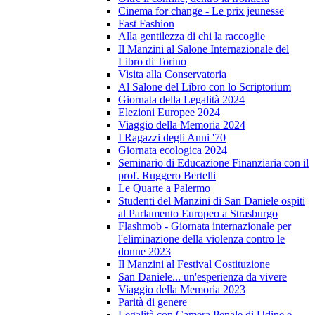
Cinema for change - Le prix jeunesse
Fast Fashion
Alla gentilezza di chi la raccoglie
Il Manzini al Salone Internazionale del
Libro di Torino
Visita alla Conservatoria
Al Salone del Libro con lo Scriptorium
Giornata della Legalità 2024
Elezioni Europee 2024
Viaggio della Memoria 2024
I Ragazzi degli Anni '70
Giornata ecologica 2024
Seminario di Educazione Finanziaria con il
prof. Ruggero Bertelli
Le Quarte a Palermo
Studenti del Manzini di San Daniele ospiti
al Parlamento Europeo a Strasburgo
Flashmob - Giornata internazionale per
l'eliminazione della violenza contro le
donne 2023
Il Manzini al Festival Costituzione
San Daniele... un'esperienza da vivere
Viaggio della Memoria 2023
Parità di genere
Legalità con Camera Penale di Udine e