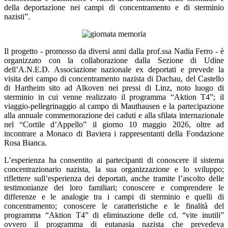
della deportazione nei campi di concentramento e di sterminio
nazisti”.
Il progetto - promosso da diversi anni dalla prof.ssa Nadia Ferro - è
organizzato con la collaborazione dalla Sezione di Udine
dell’A.N.E.D. Associazione nazionale ex deportati e prevede la
visita dei campo di concentramento nazista di Dachau, del Castello
di Hartheim sito ad Alkoven nei pressi di Linz, noto luogo di
sterminio in cui venne realizzato il programma “Aktion T4”; il
viaggio-pellegrinaggio al campo di Mauthausen e la partecipazione
alla annuale commemorazione dei caduti e alla sfilata internazionale
nel “Cortile d’Appello” il giorno 10 maggio 2026, oltre ad
incontrare a Monaco di Baviera i rappresentanti della Fondazione
Rosa Bianca.
L’esperienza ha consentito ai partecipanti di conoscere il sistema
concentrazionario nazista, la sua organizzazione e lo sviluppo;
riflettere sull’esperienza dei deportati, anche tramite l’ascolto delle
testimonianze dei loro familiari; conoscere e comprendere le
differenze e le analogie tra i campi di sterminio e quelli di
concentramento; conoscere le caratteristiche e le finalità del
programma “Aktion T4” di eliminazione delle cd. “vite inutili”
ovvero il programma di eutanasia nazista che prevedeva