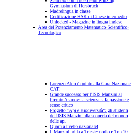
Scambio con il liceo Paul Pfinzing
Gymnasium di Hersbruck
Madrelingua in classe
Certificazione HSK di Cinese intermedio
Unlocked - Magazine in lingua inglese
Area del Potenziamento Matematico-Scientifico-
Tecnologico
Lorenzo Aldo è quinto alla Gara Nazionale
CAT!
Grande successo per l’ISIS Manzini al
Premio Asimov: la scienza si fa passione e
senso critico
Progetto "Api e Biodiversità": gli studenti
dell'ISIS Manzini alla scoperta del mondo
delle api
Quarti a livello nazionale!
Il Manzini brilla a Trieste: podio e Top 10