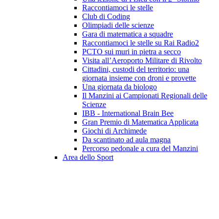
Raccontiamoci le stelle
Club di Coding
Olimpiadi delle scienze
Gara di matematica a squadre
Raccontiamoci le stelle su Rai Radio2
PCTO sui muri in pietra a secco
Visita all’Aeroporto Militare di Rivolto
Cittadini, custodi del territorio: una
giornata insieme con droni e provette
Una giornata da biologo
Il Manzini ai Campionati Regionali delle
Scienze
IBB - International Brain Bee
Gran Premio di Matematica Applicata
Giochi di Archimede
Da scantinato ad aula magna
Percorso pedonale a cura del Manzini
Area dello Sport