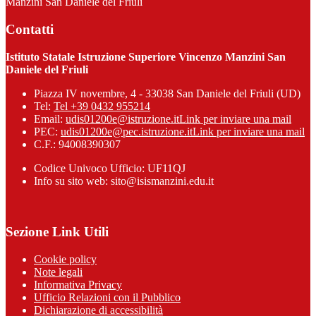
Manzini San Daniele del Friuli
Contatti
Istituto Statale Istruzione Superiore Vincenzo Manzini San
Daniele del Friuli
Piazza IV novembre, 4 - 33038 San Daniele del Friuli (UD)
Tel:
Tel +39 0432 955214
Email:
udis01200e@istruzione.it
Link per inviare una mail
PEC:
udis01200e@pec.istruzione.it
Link per inviare una mail
C.F.: 94008390307
Codice Univoco Ufficio: UF11QJ
Info su sito web: sito@isismanzini.edu.it
Sezione Link Utili
Cookie policy
Note legali
Informativa Privacy
Ufficio Relazioni con il Pubblico
Dichiarazione di accessibilità