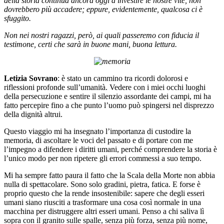
della storia continua ancora oggi a investire le nostre vite, non
dovrebbero più accadere; eppure, evidentemente, qualcosa ci è
sfuggito.
Non nei nostri ragazzi, però, ai quali passeremo con fiducia il
testimone, certi che sarà in buone mani, buona lettura.
Letizia Sovrano
: è stato un cammino tra ricordi dolorosi e
riflessioni profonde sull’umanità. Vedere con i miei occhi luoghi
della persecuzione e sentire il silenzio assordante dei campi, mi ha
fatto percepire fino a che punto l’uomo può spingersi nel disprezzo
della dignità altrui.
Questo viaggio mi ha insegnato l’importanza di custodire la
memoria, di ascoltare le voci del passato e di portare con me
l’impegno a difendere i diritti umani, perché comprendere la storia è
l’unico modo per non ripetere gli errori commessi a suo tempo.
Mi ha sempre fatto paura il fatto che la Scala della Morte non abbia
nulla di spettacolare. Sono solo gradini, pietra, fatica. E forse è
proprio questo che la rende insostenibile: sapere che degli esseri
umani siano riusciti a trasformare una cosa così normale in una
macchina per distruggere altri esseri umani. Penso a chi saliva lì
sopra con il granito sulle spalle, senza più forza, senza più nome,