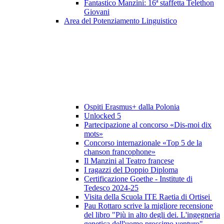
Fantastico Manzini: 16ª staffetta Telethon
Giovani
Area del Potenziamento Linguistico
Ospiti Erasmus+ dalla Polonia
Unlocked 5
Partecipazione al concorso «Dis-moi dix
mots»
Concorso internazionale «Top 5 de la
chanson francophone»
Il Manzini al Teatro francese
I ragazzi del Doppio Diploma
Certificazione Goethe - Institute di
Tedesco 2024-25
Visita della Scuola ITE Raetia di Ortisei
Pau Rottaro scrive la migliore recensione
del libro "Più in alto degli dei. L'ingegneria
genetica dell'uomo prossimo venturo"