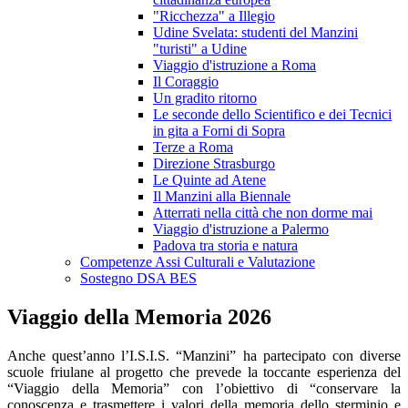
"Ricchezza" a Illegio
Udine Svelata: studenti del Manzini
"turisti" a Udine
Viaggio d'istruzione a Roma
Il Coraggio
Un gradito ritorno
Le seconde dello Scientifico e dei Tecnici
in gita a Forni di Sopra
Terze a Roma
Direzione Strasburgo
Le Quinte ad Atene
Il Manzini alla Biennale
Atterrati nella città che non dorme mai
Viaggio d'istruzione a Palermo
Padova tra storia e natura
Competenze Assi Culturali e Valutazione
Sostegno DSA BES
Viaggio della Memoria 2026
Anche quest’anno l’I.S.I.S. “Manzini” ha partecipato con diverse
scuole friulane al progetto che prevede la toccante esperienza del
“Viaggio della Memoria” con l’obiettivo di “conservare la
conoscenza e trasmettere i valori della memoria dello sterminio e