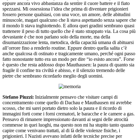
eppure ancora vivo abbastanza da sentire il cuore battere e il fiato
spezzarsi. Mi ossessiona l’idea che prima di diventare prigionieri
fossero persone qualsiasi, con una voce, un amore, delle abitudini
minuscole, magari qualcuno che li stava aspettando senza sapere che
il mondo li stava inghiottendo. E allora quei gradini sembrano quasi
trattenere il peso di tutto quello che è stato strappato via. La cosa più
devastante è che non parlano solo della morte, ma della
disumanizzazione lenta, metodica, della capacità umana di abituarsi
all’orrore fino a renderlo routine. Eppure dentro quella salita c’è
anche qualcosa di ostinato e tragicamente umano, perché ogni passo
fatto nonostante tutto era un modo per dire “io esisto ancora”. Forse
è questo che resta addosso dopo Mauthausen: la paura di quanto sia
fragile il confine tra civiltà e abisso, e il silenzio tremendo delle
pietre che sembrano ricordarlo meglio degli uomini.
Stefano Piuzzi:
Inizialmente pensavo che visitare campi di
concentramento come quello di Dachau e Mauthausen mi avrebbe
scosso, che mi sarei portato dietro solo la paura e il ricordo di
immagini forti come i forni crematori, le baracche e le camere a gas.
Pensavo di rimanere impressionato davanti ai segni delle atrocità
commesse in quei luoghi, ma questo non mi ha stupito tanto quanto
capire come venivano trattati, al di là delle violenze fisiche, i
prigionieri. I Nazisti avevano infatti delle tecniche precise per