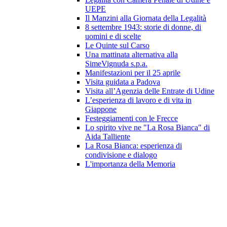
UEPE
Il Manzini alla Giornata della Legalità
8 settembre 1943: storie di donne, di
uomini e di scelte
Le Quinte sul Carso
Una mattinata alternativa alla
SimeVignuda s.p.a.
Manifestazioni per il 25 aprile
Visita guidata a Padova
Visita all’Agenzia delle Entrate di Udine
L’esperienza di lavoro e di vita in
Giappone
Festeggiamenti con le Frecce
Lo spirito vive ne "La Rosa Bianca" di
Aida Talliente
La Rosa Bianca: esperienza di
condivisione e dialogo
L'importanza della Memoria