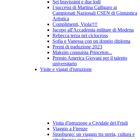
Sei bravissimi e due lodi
I successi di Martina Calligaro ai
Campionati Nazionali CSEN di Ginnastica
Artistica
Complimenti, Viola!!!!
Jacopo all'Accademia militare di Modena
Rebecca terza nel ciclocross
Sofia e Vanessa con un doppio diploma
Premi di traduzione 2023
Maksim conquista Princeton...
Premio America Giovani per il talento
universitario
Visite e viaggi d'istruzione
Visita d'istruzione a Cividale del Friuli
Viaggio a Firenze
Strasburgo: un viaggio tra storia, cultura e
cittadinanza europea