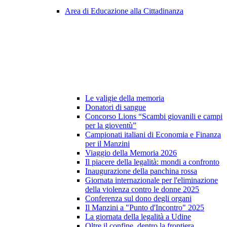
Area di Educazione alla Cittadinanza
Le valigie della memoria
Donatori di sangue
Concorso Lions “Scambi giovanili e campi
per la gioventù”
Campionati italiani di Economia e Finanza
per il Manzini
Viaggio della Memoria 2026
Il piacere della legalità: mondi a confronto
Inaugurazione della panchina rossa
Giornata internazionale per l'eliminazione
della violenza contro le donne 2025
Conferenza sul dono degli organi
Il Manzini a "Punto d'Incontro" 2025
La giornata della legalità a Udine
Oltre il confine, dentro la frontiera