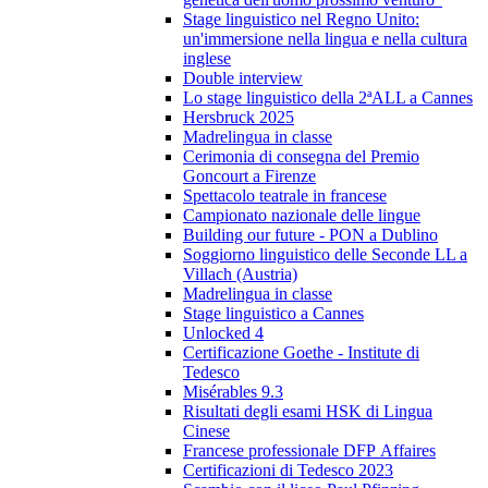
Stage linguistico nel Regno Unito:
un'immersione nella lingua e nella cultura
inglese
Double interview
Lo stage linguistico della 2ªALL a Cannes
Hersbruck 2025
Madrelingua in classe
Cerimonia di consegna del Premio
Goncourt a Firenze
Spettacolo teatrale in francese
Campionato nazionale delle lingue
Building our future - PON a Dublino
Soggiorno linguistico delle Seconde LL a
Villach (Austria)
Madrelingua in classe
Stage linguistico a Cannes
Unlocked 4
Certificazione Goethe - Institute di
Tedesco
Misérables 9.3
Risultati degli esami HSK di Lingua
Cinese
Francese professionale DFP Affaires
Certificazioni di Tedesco 2023