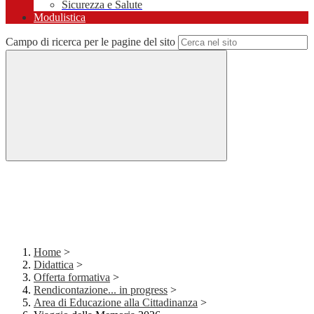
Sicurezza e Salute
Modulistica
Campo di ricerca per le pagine del sito
Home
>
Didattica
>
Offerta formativa
>
Rendicontazione... in progress
>
Area di Educazione alla Cittadinanza
>