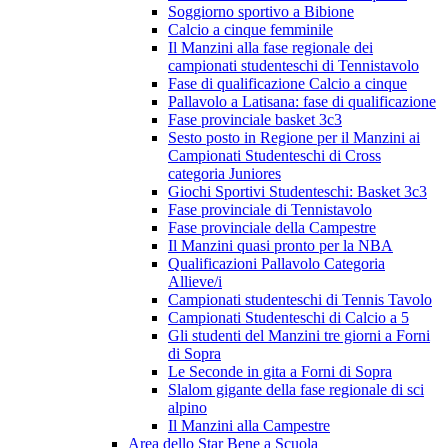
Soggiorno sportivo a Bibione
Calcio a cinque femminile
Il Manzini alla fase regionale dei
campionati studenteschi di Tennistavolo
Fase di qualificazione Calcio a cinque
Pallavolo a Latisana: fase di qualificazione
Fase provinciale basket 3c3
Sesto posto in Regione per il Manzini ai
Campionati Studenteschi di Cross
categoria Juniores
Giochi Sportivi Studenteschi: Basket 3c3
Fase provinciale di Tennistavolo
Fase provinciale della Campestre
Il Manzini quasi pronto per la NBA
Qualificazioni Pallavolo Categoria
Allieve/i
Campionati studenteschi di Tennis Tavolo
Campionati Studenteschi di Calcio a 5
Gli studenti del Manzini tre giorni a Forni
di Sopra
Le Seconde in gita a Forni di Sopra
Slalom gigante della fase regionale di sci
alpino
Il Manzini alla Campestre
Area dello Star Bene a Scuola