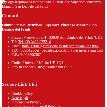
Istituto Statale Istruzione Superiore Vincenzo
Manzini San Daniele del Friuli
Contatti
Istituto Statale Istruzione Superiore Vincenzo Manzini San
Daniele del Friuli
Piazza IV novembre, 4 - 33038 San Daniele del Friuli (UD)
Tel:
Tel +39 0432 955214
Email:
udis01200e@istruzione.it
Link per inviare una mail
PEC:
udis01200e@pec.istruzione.it
Link per inviare una mail
C.F.: 94008390307
Codice Univoco Ufficio: UF11QJ
Info su sito web: sito@isismanzini.edu.it
Sezione Link Utili
Cookie policy
Note legali
Informativa Privacy
Ufficio Relazioni con il Pubblico