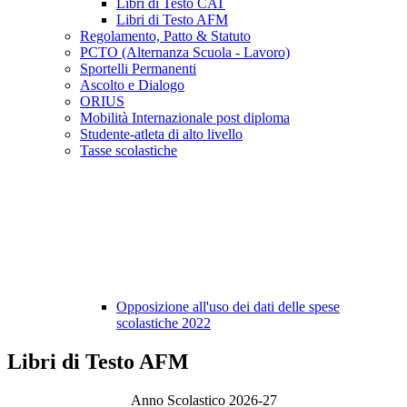
Libri di Testo CAT
Libri di Testo AFM
Regolamento, Patto & Statuto
PCTO (Alternanza Scuola - Lavoro)
Sportelli Permanenti
Ascolto e Dialogo
ORIUS
Mobilità Internazionale post diploma
Studente-atleta di alto livello
Tasse scolastiche
Opposizione all'uso dei dati delle spese
scolastiche 2022
Libri di Testo AFM
Anno Scolastico 2026-27