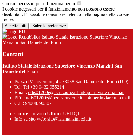
Cookie necessari per il funzionamento
I cookie necessari per il funzionamento non possono essere
disabilitati. È possibile consultare l'elenco nella pagina della cookie
policy.
Accetta tutti
Salva le preferenze
Istituto Statale Istruzione Superiore Vincenzo
Manzini San Daniele del Friuli
Contatti
Istituto Statale Istruzione Superiore Vincenzo Manzini San
Daniele del Friuli
Piazza IV novembre, 4 - 33038 San Daniele del Friuli (UD)
Tel:
Tel +39 0432 955214
Email:
udis01200e@istruzione.it
Link per inviare una mail
PEC:
udis01200e@pec.istruzione.it
Link per inviare una mail
C.F.: 94008390307
Codice Univoco Ufficio: UF11QJ
Info su sito web: sito@isismanzini.edu.it