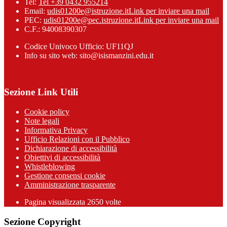
Tel:
Tel +39 0432 955214
Email:
udis01200e@istruzione.it
Link per inviare una mail
PEC:
udis01200e@pec.istruzione.it
Link per inviare una mail
C.F.: 94008390307
Codice Univoco Ufficio: UF11QJ
Info su sito web: sito@isismanzini.edu.it
Sezione Link Utili
Cookie policy
Note legali
Informativa Privacy
Ufficio Relazioni con il Pubblico
Dichiarazione di accessibilità
Obiettivi di accessibilità
Whistleblowing
Gestione consensi cookie
Amministrazione trasparente
Pagina visualizzata
2650
volte
Sezione Copyright