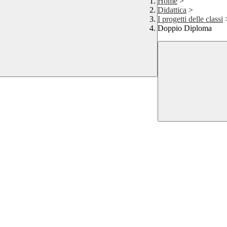
Home
>
Didattica
>
I progetti delle classi
Doppio Diploma