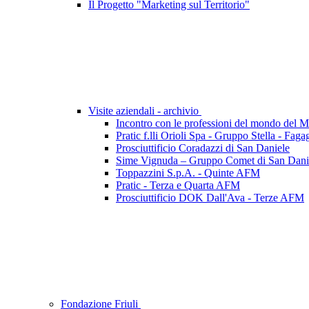
Il Progetto "Marketing sul Territorio"
Visite aziendali - archivio
Incontro con le professioni del mondo del 
Pratic f.lli Orioli Spa - Gruppo Stella - Faga
Prosciuttificio Coradazzi di San Daniele
Sime Vignuda – Gruppo Comet di San Daniel
Toppazzini S.p.A. - Quinte AFM
Pratic - Terza e Quarta AFM
Prosciuttificio DOK Dall'Ava - Terze AFM
Fondazione Friuli