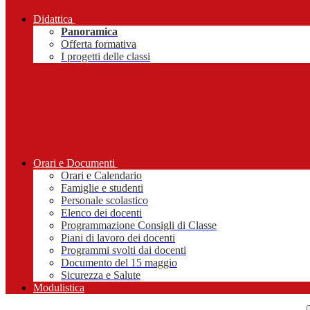
Didattica
Panoramica
Offerta formativa
I progetti delle classi
Orari e Documenti
Orari e Calendario
Famiglie e studenti
Personale scolastico
Elenco dei docenti
Programmazione Consigli di Classe
Piani di lavoro dei docenti
Programmi svolti dai docenti
Documento del 15 maggio
Sicurezza e Salute
Modulistica