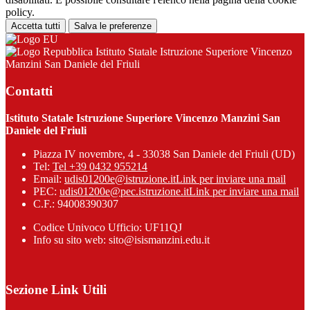
policy.
Accetta tutti
Salva le preferenze
Istituto Statale Istruzione Superiore Vincenzo
Manzini San Daniele del Friuli
Contatti
Istituto Statale Istruzione Superiore Vincenzo Manzini San
Daniele del Friuli
Piazza IV novembre, 4 - 33038 San Daniele del Friuli (UD)
Tel:
Tel +39 0432 955214
Email:
udis01200e@istruzione.it
Link per inviare una mail
PEC:
udis01200e@pec.istruzione.it
Link per inviare una mail
C.F.: 94008390307
Codice Univoco Ufficio: UF11QJ
Info su sito web: sito@isismanzini.edu.it
Sezione Link Utili