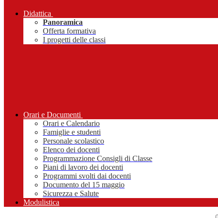
Didattica
Panoramica
Offerta formativa
I progetti delle classi
Orari e Documenti
Orari e Calendario
Famiglie e studenti
Personale scolastico
Elenco dei docenti
Programmazione Consigli di Classe
Piani di lavoro dei docenti
Programmi svolti dai docenti
Documento del 15 maggio
Sicurezza e Salute
Modulistica