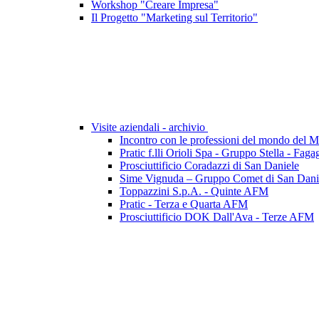
Workshop "Creare Impresa"
Il Progetto "Marketing sul Territorio"
Visite aziendali - archivio
Incontro con le professioni del mondo del 
Pratic f.lli Orioli Spa - Gruppo Stella - Faga
Prosciuttificio Coradazzi di San Daniele
Sime Vignuda – Gruppo Comet di San Daniel
Toppazzini S.p.A. - Quinte AFM
Pratic - Terza e Quarta AFM
Prosciuttificio DOK Dall'Ava - Terze AFM