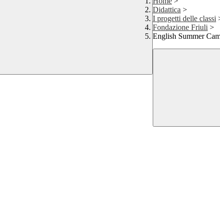
Home
>
Didattica
>
I progetti delle classi
Fondazione Friuli
>
English Summer Ca