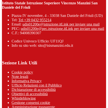
Istituto Statale Istruzione Superiore Vincenzo Manzini San
Daniele del Friuli
Piazza IV novembre, 4 - 33038 San Daniele del Friuli (UD)
Tel:
Tel +39 0432 955214
Email:
udis01200e@istruzione.it
Link per inviare una mail
PEC:
udis01200e@pec.istruzione.it
Link per inviare una mail
C.F.: 94008390307
Codice Univoco Ufficio: UF11QJ
Info su sito web: sito@isismanzini.edu.it
Sezione Link Utili
Cookie policy
Note legali
Informativa Privacy
Ufficio Relazioni con il Pubblico
Dichiarazione di accessibilità
Obiettivi di accessibilità
Whistleblowing
Gestione consensi cookie
Amministrazione trasparente