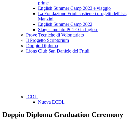
prime
English Summer Camp 2023 e viaggio
La Fondazione Friuli sostiene i progetti dell'Isis
Manzini
English Summer Camp 2022
Stage simulato PCTO in Inglese
Prove Tecniche di Volontariato
Il Progetto Scriptorium
Doppio Diploma
Lions Club San Daniele del Friuli
ICDL
Nuova ECDL
Doppio Diploma Graduation Ceremony