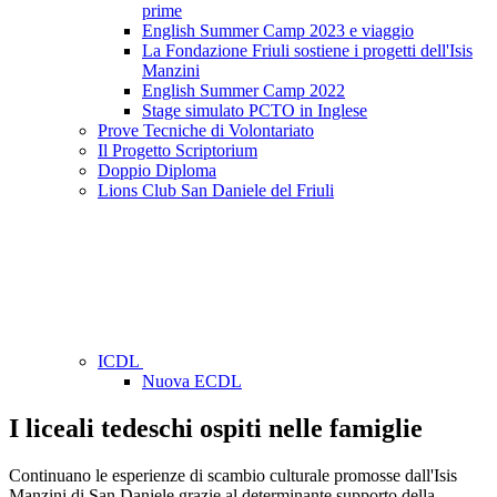
prime
English Summer Camp 2023 e viaggio
La Fondazione Friuli sostiene i progetti dell'Isis
Manzini
English Summer Camp 2022
Stage simulato PCTO in Inglese
Prove Tecniche di Volontariato
Il Progetto Scriptorium
Doppio Diploma
Lions Club San Daniele del Friuli
ICDL
Nuova ECDL
I liceali tedeschi ospiti nelle famiglie
Continuano le esperienze di scambio culturale promosse dall'Isis
Manzini di San Daniele grazie al determinante supporto della