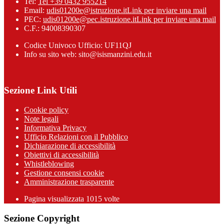
Tel:
Tel +39 0432 955214
Email:
udis01200e@istruzione.it
Link per inviare una mail
PEC:
udis01200e@pec.istruzione.it
Link per inviare una mail
C.F.: 94008390307
Codice Univoco Ufficio: UF11QJ
Info su sito web: sito@isismanzini.edu.it
Sezione Link Utili
Cookie policy
Note legali
Informativa Privacy
Ufficio Relazioni con il Pubblico
Dichiarazione di accessibilità
Obiettivi di accessibilità
Whistleblowing
Gestione consensi cookie
Amministrazione trasparente
Pagina visualizzata
1015
volte
Sezione Copyright